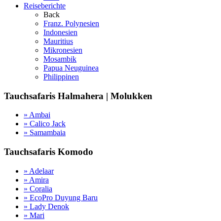
Reiseberichte
Back
Franz. Polynesien
Indonesien
Mauritius
Mikronesien
Mosambik
Papua Neuguinea
Philippinen
Tauchsafaris Halmahera | Molukken
» Ambai
» Calico Jack
» Samambaia
Tauchsafaris Komodo
» Adelaar
» Amira
» Coralia
» EcoPro Duyung Baru
» Lady Denok
» Mari