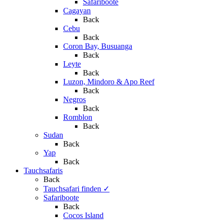
Safariboote
Cagayan
Back
Cebu
Back
Coron Bay, Busuanga
Back
Leyte
Back
Luzon, Mindoro & Apo Reef
Back
Negros
Back
Romblon
Back
Sudan
Back
Yap
Back
Tauchsafaris
Back
Tauchsafari finden
✓
Safariboote
Back
Cocos Island