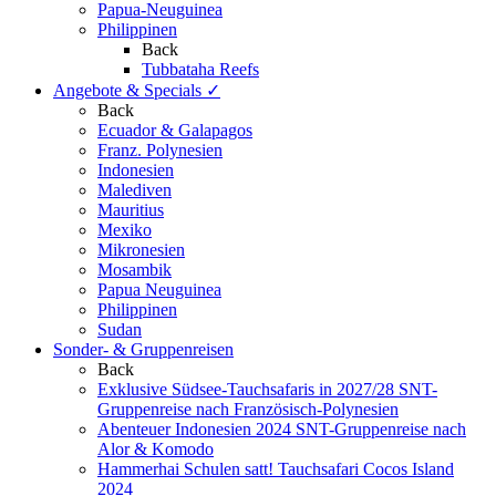
Papua-Neuguinea
Philippinen
Back
Tubbataha Reefs
Angebote & Specials
✓
Back
Ecuador & Galapagos
Franz. Polynesien
Indonesien
Malediven
Mauritius
Mexiko
Mikronesien
Mosambik
Papua Neuguinea
Philippinen
Sudan
Sonder- & Gruppenreisen
Back
Exklusive Südsee-Tauchsafaris in 2027/28
SNT-
Gruppenreise nach Französisch-Polynesien
Abenteuer Indonesien 2024
SNT-Gruppenreise nach
Alor & Komodo
Hammerhai Schulen satt!
Tauchsafari Cocos Island
2024