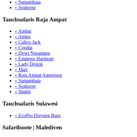
» Samambaia
» Seahorse
Tauchsafaris Raja Ampat
» Ambai
» Amira
» Calico Jack
» Coralia
» Dewi Nusantara
» Emperor Harmoni
» Lady Denok
» Mari
» Raja Ampat Aggressor
» Samambaia
» Seahorse
» Shakti
Tauchsafaris Sulawesi
» EcoPro Duyung Baru
Safariboote | Malediven