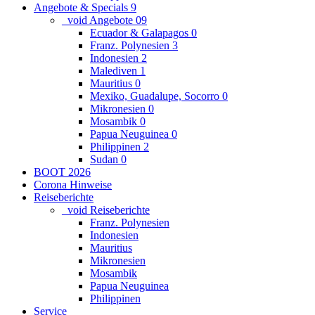
Angebote & Specials
9
_void Angebote
0
9
Ecuador & Galapagos
0
Franz. Polynesien
3
Indonesien
2
Malediven
1
Mauritius
0
Mexiko, Guadalupe, Socorro
0
Mikronesien
0
Mosambik
0
Papua Neuguinea
0
Philippinen
2
Sudan
0
BOOT 2026
Corona Hinweise
Reiseberichte
_void Reiseberichte
Franz. Polynesien
Indonesien
Mauritius
Mikronesien
Mosambik
Papua Neuguinea
Philippinen
Service