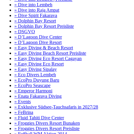
» Dive into Lembeh
» Dive into Raja Ampat
» Dive Spirit Fakarava
» Dolphin Bay Resort
» Dolphin Bay Resort Preisliste
» DSGVO
» D’Lagoon Dive Center
» D’Lagoon Dive Resort
» Easy Diving & Beach Resort
» Easy Diving Beach Resort Preisliste
» Easy Diving Eco Resort Cagayan
» Easy Diving Eco Resort
» Easy Diving Sipalay
» Eco Divers Lembeh
» EcoPro Duyung Baru
» EcoPro Seascape
» Emperor Harmoni
» Enata Fakarava Diving
» Events
» Exklusive Südsee-Tauchsafaris in 2027/28
» FeBrina
» Fluid Tahiti Dive Center
» Froggies Divers Resort Bunaken
» Froggies Divers Resort Preisliste
» Fußball WM Aktion 2014