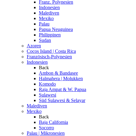
Franz. Polynesien
Indonesien
Malediven
Mexiko
Palau
Papua Neuguinea
Philippinen
Sudan
Azoren
Cocos Island | Costa Rica
Französisch-Polynesien
Indonesien
Back
Ambon & Bandasee
Halmahera | Molukken
Komodo
Raja Ampat & W. Papua
Sulawesi
Süd Sulawesi & Selayar
Malediven
Mexiko
Back
Baja California
Socorro
Palau | Mikronesien