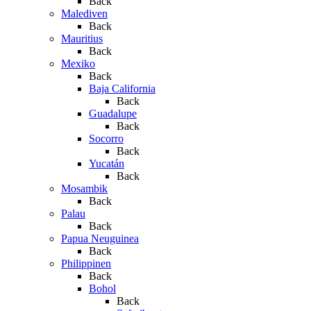
Back
Malediven
Back
Mauritius
Back
Mexiko
Back
Baja California
Back
Guadalupe
Back
Socorro
Back
Yucatán
Back
Mosambik
Back
Palau
Back
Papua Neuguinea
Back
Philippinen
Back
Bohol
Back