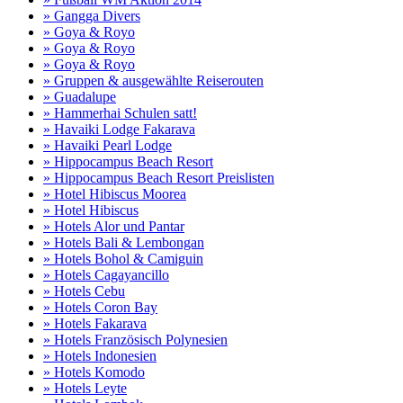
» Gangga Divers
» Goya & Royo
» Goya & Royo
» Goya & Royo
» Gruppen & ausgewählte Reiserouten
» Guadalupe
» Hammerhai Schulen satt!
» Havaiki Lodge Fakarava
» Havaiki Pearl Lodge
» Hippocampus Beach Resort
» Hippocampus Beach Resort Preislisten
» Hotel Hibiscus Moorea
» Hotel Hibiscus
» Hotels Alor und Pantar
» Hotels Bali & Lembongan
» Hotels Bohol & Camiguin
» Hotels Cagayancillo
» Hotels Cebu
» Hotels Coron Bay
» Hotels Fakarava
» Hotels Französisch Polynesien
» Hotels Indonesien
» Hotels Komodo
» Hotels Leyte