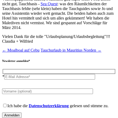
nicht gut, Tauchbasis -
Sea Quest
: was den Räumlichkeiten der
Tauchbasis fehlte (sehr klein) haben die Tauchguides sowie Jo und
seine Assistentin wieder wett gemacht. Die beiden haben auch zum
Hotel hin vermittelt und sich um alles gekümmert! Wir haben die
Malediven nicht vermisst. Wir sind gespannt auf Vorschläge für
März 2014.
Vielen Dank für die tolle "Urlaubsplanung/Urlaubsbegleitung"!!!
Claudia + Wilfried
←
Moalboal auf Cebu
Tauchurlaub in Mauritius Norden
→
Newsletter anmelden*
*
Please
leave
this
field
Please
empty.
leave
Ich habe die
Datenschutzerklärung
gelesen und stimme zu.
this
field