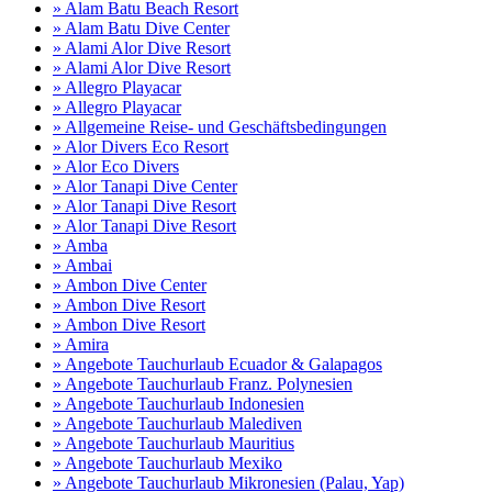
» Alam Batu Beach Resort
» Alam Batu Dive Center
» Alami Alor Dive Resort
» Alami Alor Dive Resort
» Allegro Playacar
» Allegro Playacar
» Allgemeine Reise- und Geschäftsbedingungen
» Alor Divers Eco Resort
» Alor Eco Divers
» Alor Tanapi Dive Center
» Alor Tanapi Dive Resort
» Alor Tanapi Dive Resort
» Amba
» Ambai
» Ambon Dive Center
» Ambon Dive Resort
» Ambon Dive Resort
» Amira
» Angebote Tauchurlaub Ecuador & Galapagos
» Angebote Tauchurlaub Franz. Polynesien
» Angebote Tauchurlaub Indonesien
» Angebote Tauchurlaub Malediven
» Angebote Tauchurlaub Mauritius
» Angebote Tauchurlaub Mexiko
» Angebote Tauchurlaub Mikronesien (Palau, Yap)