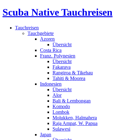
Scuba Native Tauchreisen
Tauchreisen
Tauchgebiete
Azoren
Übersicht
Costa Rica
Franz. Polynesien
Übersicht
Fakarava
Rangiroa & Tikehau
Tahiti & Moorea
Indonesien
Übersicht
Alor
Bali & Lembongan
Komodo
Lombok
Molukken, Halmahera
Raja Ampat, W. Papua
Sulawesi
Japan