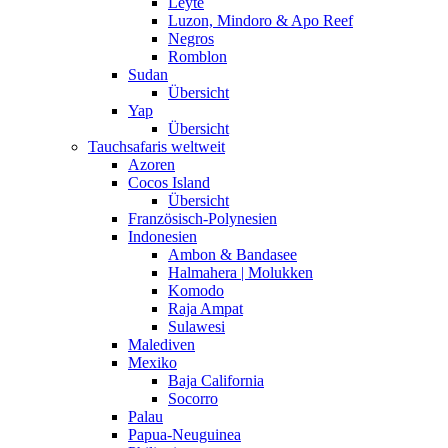
Leyte
Luzon, Mindoro & Apo Reef
Negros
Romblon
Sudan
Übersicht
Yap
Übersicht
Tauchsafaris weltweit
Azoren
Cocos Island
Übersicht
Französisch-Polynesien
Indonesien
Ambon & Bandasee
Halmahera | Molukken
Komodo
Raja Ampat
Sulawesi
Malediven
Mexiko
Baja California
Socorro
Palau
Papua-Neuguinea