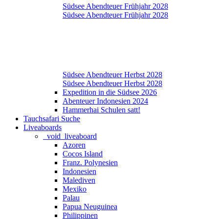
Südsee Abendteuer Frühjahr 2028
Südsee Abendteuer Frühjahr 2028
Südsee Abendteuer Herbst 2028
Südsee Abendteuer Herbst 2028
Expedition in die Südsee 2026
Abenteuer Indonesien 2024
Hammerhai Schulen satt!
Tauchsafari Suche
Liveaboards
_void_liveaboard
Azoren
Cocos Island
Franz. Polynesien
Indonesien
Malediven
Mexiko
Palau
Papua Neuguinea
Philippinen