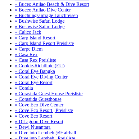
» Buceo Anilao Beach & Dive Resort
» Buceo Anilao Dive Center
» Buchungsanfrage Tauchreisen
» Bushwise Safari Lodge
» Bushwise Safari Lodge
» Calico Jack
» Carp Island Resort
» Carp Island Resort Preisliste
» Carpe Diem
» Casa Rex
» Casa Rex Preisliste
» Cookie-Richtlinie (EU)
» Coral Eye Bangka
» Coral Eye Diving Center
» Coral Eye Resort
» Coralia
» Corasiida Guest House Preisliste
» Corasiida Guesthouse
» Cove Eco Dive Center
» Cove Eco Resort | Preisliste
» Cove Eco Resort
» D'Lagoon Dive Resort
» Dewi Nusantara
» Dive into Lembeh @Hairball
» Dive into Lembeh | Preisliste