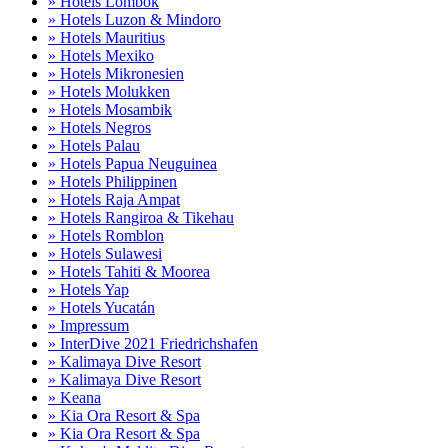
» Hotels Lombok
» Hotels Luzon & Mindoro
» Hotels Mauritius
» Hotels Mexiko
» Hotels Mikronesien
» Hotels Molukken
» Hotels Mosambik
» Hotels Negros
» Hotels Palau
» Hotels Papua Neuguinea
» Hotels Philippinen
» Hotels Raja Ampat
» Hotels Rangiroa & Tikehau
» Hotels Romblon
» Hotels Sulawesi
» Hotels Tahiti & Moorea
» Hotels Yap
» Hotels Yucatán
» Impressum
» InterDive 2021 Friedrichshafen
» Kalimaya Dive Resort
» Kalimaya Dive Resort
» Keana
» Kia Ora Resort & Spa
» Kia Ora Resort & Spa