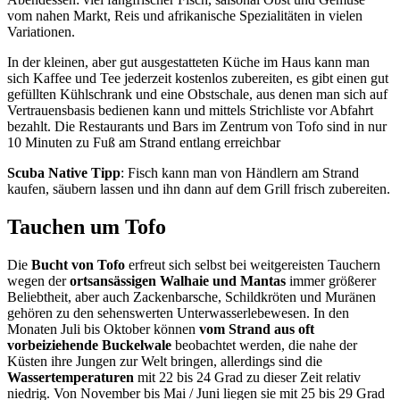
vom nahen Markt, Reis und afrikanische Spezialitäten in vielen
Variationen.
In der kleinen, aber gut ausgestatteten Küche im Haus kann man
sich Kaffee und Tee jederzeit kostenlos zubereiten, es gibt einen gut
gefüllten Kühlschrank und eine Obstschale, aus denen man sich auf
Vertrauensbasis bedienen kann und mittels Strichliste vor Abfahrt
bezahlt. Die Restaurants und Bars im Zentrum von Tofo sind in nur
10 Minuten zu Fuß am Strand entlang erreichbar
Scuba Native Tipp
: Fisch kann man von Händlern am Strand
kaufen, säubern lassen und ihn dann auf dem Grill frisch zubereiten.
Tauchen um Tofo
Die
Bucht von Tofo
erfreut sich selbst bei weitgereisten Tauchern
wegen der
ortsansässigen Walhaie und Mantas
immer größerer
Beliebtheit, aber auch Zackenbarsche, Schildkröten und Muränen
gehören zu den sehenswerten Unterwasserlebewesen. In den
Monaten Juli bis Oktober können
vom Strand aus oft
vorbeiziehende Buckelwale
beobachtet werden, die nahe der
Küsten ihre Jungen zur Welt bringen, allerdings sind die
Wassertemperaturen
mit 22 bis 24 Grad zu dieser Zeit relativ
niedrig. Von November bis Mai / Juni liegen sie mit 25 bis 29 Grad