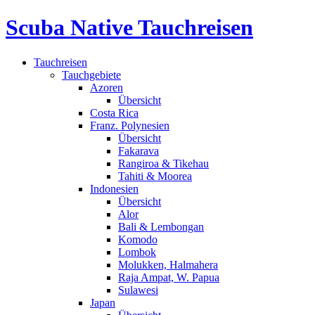
Scuba Native Tauchreisen
Tauchreisen
Tauchgebiete
Azoren
Übersicht
Costa Rica
Franz. Polynesien
Übersicht
Fakarava
Rangiroa & Tikehau
Tahiti & Moorea
Indonesien
Übersicht
Alor
Bali & Lembongan
Komodo
Lombok
Molukken, Halmahera
Raja Ampat, W. Papua
Sulawesi
Japan