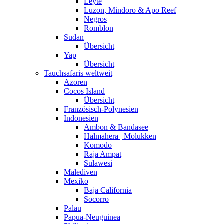
Leyte
Luzon, Mindoro & Apo Reef
Negros
Romblon
Sudan
Übersicht
Yap
Übersicht
Tauchsafaris weltweit
Azoren
Cocos Island
Übersicht
Französisch-Polynesien
Indonesien
Ambon & Bandasee
Halmahera | Molukken
Komodo
Raja Ampat
Sulawesi
Malediven
Mexiko
Baja California
Socorro
Palau
Papua-Neuguinea