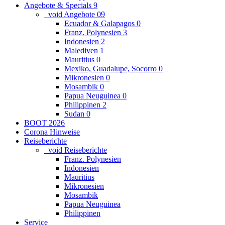
Angebote & Specials
9
_void Angebote
0
9
Ecuador & Galapagos
0
Franz. Polynesien
3
Indonesien
2
Malediven
1
Mauritius
0
Mexiko, Guadalupe, Socorro
0
Mikronesien
0
Mosambik
0
Papua Neuguinea
0
Philippinen
2
Sudan
0
BOOT 2026
Corona Hinweise
Reiseberichte
_void Reiseberichte
Franz. Polynesien
Indonesien
Mauritius
Mikronesien
Mosambik
Papua Neuguinea
Philippinen
Service