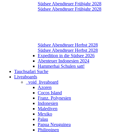
Südsee Abendteuer Frühjahr 2028
Südsee Abendteuer Frühjahr 2028
Südsee Abendteuer Herbst 2028
Südsee Abendteuer Herbst 2028
Expedition in die Südsee 2026
Abenteuer Indonesien 2024
Hammerhai Schulen satt!
Tauchsafari Suche
Liveaboards
_void_liveaboard
Azoren
Cocos Island
Franz. Polynesien
Indonesien
Malediven
Mexiko
Palau
Papua Neuguinea
Philippinen