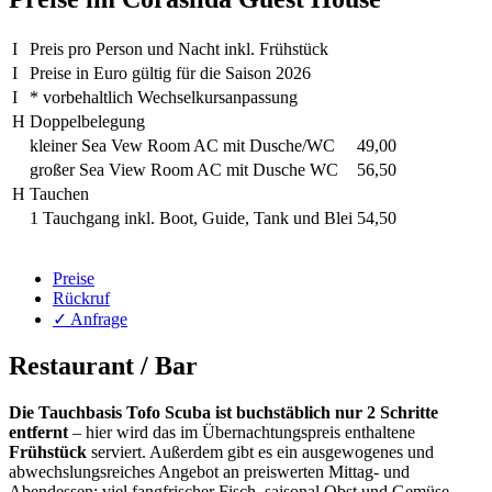
I
Preis pro Person und Nacht inkl. Frühstück
I
Preise in Euro gültig für die Saison 2026
I
* vorbehaltlich Wechselkursanpassung
H
Doppelbelegung
kleiner Sea Vew Room AC mit Dusche/WC
49,00
großer Sea View Room AC mit Dusche WC
56,50
H
Tauchen
1 Tauchgang inkl. Boot, Guide, Tank und Blei
54,50
Preise
Rückruf
✓ Anfrage
Restaurant / Bar
Die Tauchbasis Tofo Scuba ist buchstäblich nur 2 Schritte
entfernt
– hier wird das im Übernachtungspreis enthaltene
Frühstück
serviert. Außerdem gibt es ein ausgewogenes und
abwechslungsreiches Angebot an preiswerten Mittag- und
Abendessen: viel fangfrischer Fisch, saisonal Obst und Gemüse