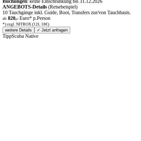
Buchungen
: keine Einschränkung bis 31.12.2026
ANGEBOTS-Details
(Reisebeispiel)
10 Tauchgänge inkl. Guide, Boot, Transfers zur/von Tauchbasis.
820,-
Euro* p.Person
ab
*) zzgl. NITROX (12L 18€)
weitere Details
✓ Jetzt anfragen
Tipp
Scuba Native