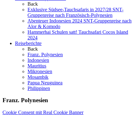
Back
Exklusive Südsee-Tauchsafaris in 2027/28
SNT-
Gruppenreise nach Französisch-Polynesien
Abenteuer Indonesien 2024
SNT-Gruppenreise nach
Alor & Komodo
Hammerhai Schulen satt!
Tauchsafari Cocos Island
2024
Reiseberichte
Back
Franz. Polynesien
Indonesien
Mauritius
Mikronesien
Mosambik
Papua Neuguinea
Philippinen
Franz. Polynesien
Cookie Consent mit Real Cookie Banner