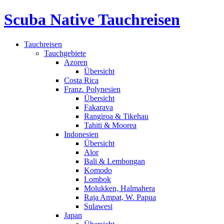
Scuba Native Tauchreisen
Tauchreisen
Tauchgebiete
Azoren
Übersicht
Costa Rica
Franz. Polynesien
Übersicht
Fakarava
Rangiroa & Tikehau
Tahiti & Moorea
Indonesien
Übersicht
Alor
Bali & Lembongan
Komodo
Lombok
Molukken, Halmahera
Raja Ampat, W. Papua
Sulawesi
Japan