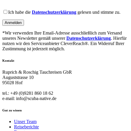
this
field
Please
empty.
leave
Ich habe die
Datenschutzerklärung
gelesen und stimme zu.
this
field
empty.
*Wir verwenden Ihre Email-Adresse ausschließlich zum Versand
unseres Newsletter gemäß unserer
Datenschutzerklärung
. Hierfür
nutzen wir den Serviceanbieter CleverReach®. Ein Widerruf Ihrer
Zustimmung ist jederzeit möglich.
Kontakt
Ruprich & Roschig Tauchreisen GbR
Auguststrasse 10
95028 Hof
tel.: +49 (0)9281 860 18 62
e-mail: info@scuba-native.de
Gut zu wissen
Unser Team
Reiseberichte