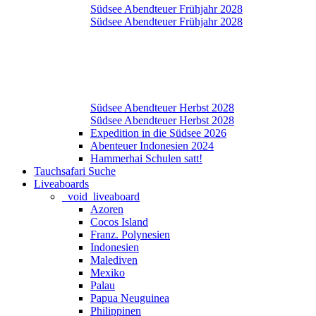
Südsee Abendteuer Frühjahr 2028
Südsee Abendteuer Frühjahr 2028
Südsee Abendteuer Herbst 2028
Südsee Abendteuer Herbst 2028
Expedition in die Südsee 2026
Abenteuer Indonesien 2024
Hammerhai Schulen satt!
Tauchsafari Suche
Liveaboards
_void_liveaboard
Azoren
Cocos Island
Franz. Polynesien
Indonesien
Malediven
Mexiko
Palau
Papua Neuguinea
Philippinen