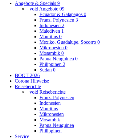
Angebote & Specials
9
_void Angebote
0
9
Ecuador & Galapagos
0
Franz. Polynesien
3
Indonesien
2
Malediven
1
Mauritius
0
Mexiko, Guadalupe, Socorro
0
Mikronesien
0
Mosambik
0
Papua Neuguinea
0
Philippinen
2
Sudan
0
BOOT 2026
Corona Hinweise
Reiseberichte
_void Reiseberichte
Franz. Polynesien
Indonesien
Mauritius
Mikronesien
Mosambik
Papua Neuguinea
Philippinen
Service