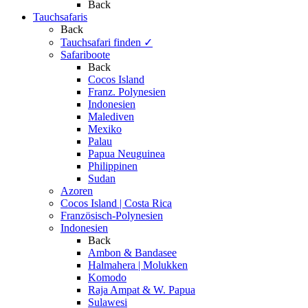
Back
Tauchsafaris
Back
Tauchsafari finden
✓
Safariboote
Back
Cocos Island
Franz. Polynesien
Indonesien
Malediven
Mexiko
Palau
Papua Neuguinea
Philippinen
Sudan
Azoren
Cocos Island | Costa Rica
Französisch-Polynesien
Indonesien
Back
Ambon & Bandasee
Halmahera | Molukken
Komodo
Raja Ampat & W. Papua
Sulawesi