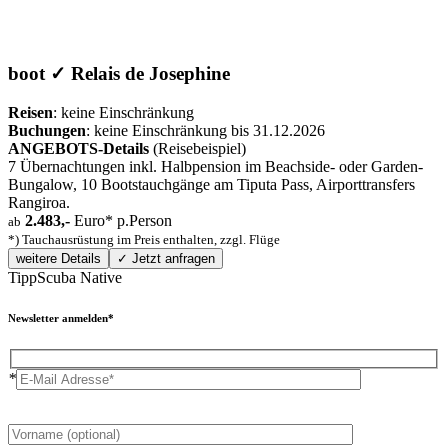
boot ✓ Relais de Josephine
Reisen
: keine Einschränkung
Buchungen
: keine Einschränkung bis 31.12.2026
ANGEBOTS-Details
(Reisebeispiel)
7 Übernachtungen inkl. Halbpension im Beachside- oder Garden-
Bungalow, 10 Bootstauchgänge am Tiputa Pass, Airporttransfers
Rangiroa.
2.483,-
Euro* p.Person
ab
*) Tauchausrüstung im Preis enthalten, zzgl. Flüge
weitere Details
✓ Jetzt anfragen
Tipp
Scuba Native
Newsletter anmelden*
*
Please
leave