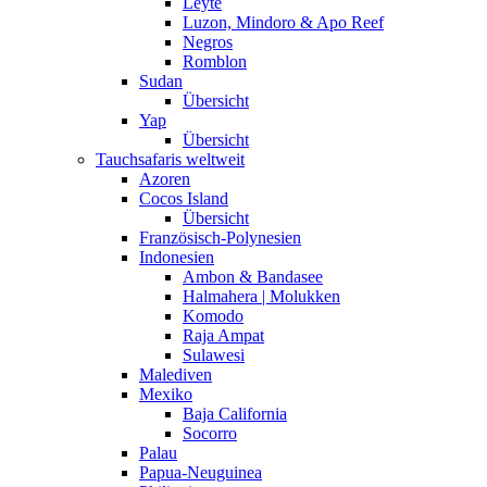
Leyte
Luzon, Mindoro & Apo Reef
Negros
Romblon
Sudan
Übersicht
Yap
Übersicht
Tauchsafaris weltweit
Azoren
Cocos Island
Übersicht
Französisch-Polynesien
Indonesien
Ambon & Bandasee
Halmahera | Molukken
Komodo
Raja Ampat
Sulawesi
Malediven
Mexiko
Baja California
Socorro
Palau
Papua-Neuguinea