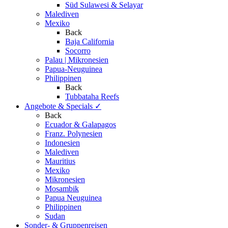
Süd Sulawesi & Selayar
Malediven
Mexiko
Back
Baja California
Socorro
Palau | Mikronesien
Papua-Neuguinea
Philippinen
Back
Tubbataha Reefs
Angebote & Specials
✓
Back
Ecuador & Galapagos
Franz. Polynesien
Indonesien
Malediven
Mauritius
Mexiko
Mikronesien
Mosambik
Papua Neuguinea
Philippinen
Sudan
Sonder- & Gruppenreisen