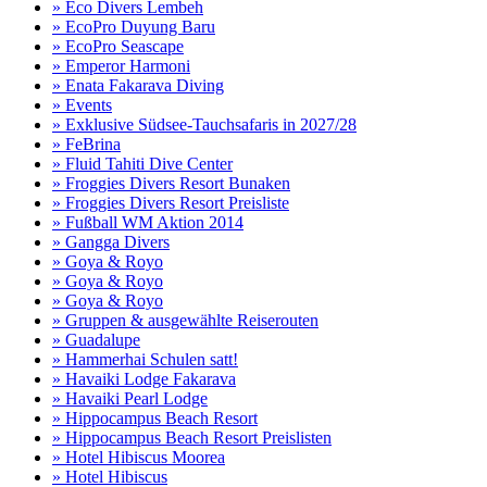
» Eco Divers Lembeh
» EcoPro Duyung Baru
» EcoPro Seascape
» Emperor Harmoni
» Enata Fakarava Diving
» Events
» Exklusive Südsee-Tauchsafaris in 2027/28
» FeBrina
» Fluid Tahiti Dive Center
» Froggies Divers Resort Bunaken
» Froggies Divers Resort Preisliste
» Fußball WM Aktion 2014
» Gangga Divers
» Goya & Royo
» Goya & Royo
» Goya & Royo
» Gruppen & ausgewählte Reiserouten
» Guadalupe
» Hammerhai Schulen satt!
» Havaiki Lodge Fakarava
» Havaiki Pearl Lodge
» Hippocampus Beach Resort
» Hippocampus Beach Resort Preislisten
» Hotel Hibiscus Moorea
» Hotel Hibiscus