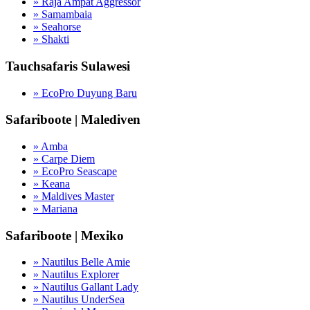
» Raja Ampat Aggressor
» Samambaia
» Seahorse
» Shakti
Tauchsafaris Sulawesi
» EcoPro Duyung Baru
Safariboote | Malediven
» Amba
» Carpe Diem
» EcoPro Seascape
» Keana
» Maldives Master
» Mariana
Safariboote | Mexiko
» Nautilus Belle Amie
» Nautilus Explorer
» Nautilus Gallant Lady
» Nautilus UnderSea