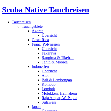
Scuba Native Tauchreisen
Tauchreisen
Tauchgebiete
Azoren
Übersicht
Costa Rica
Franz. Polynesien
Übersicht
Fakarava
Rangiroa & Tikehau
Tahiti & Moorea
Indonesien
Übersicht
Alor
Bali & Lembongan
Komodo
Lombok
Molukken, Halmahera
Raja Ampat, W. Papua
Sulawesi
Japan