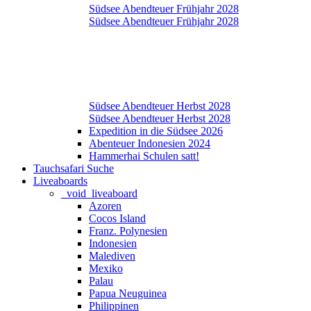
Südsee Abendteuer Frühjahr 2028
Südsee Abendteuer Frühjahr 2028
Südsee Abendteuer Herbst 2028
Südsee Abendteuer Herbst 2028
Expedition in die Südsee 2026
Abenteuer Indonesien 2024
Hammerhai Schulen satt!
Tauchsafari Suche
Liveaboards
_void_liveaboard
Azoren
Cocos Island
Franz. Polynesien
Indonesien
Malediven
Mexiko
Palau
Papua Neuguinea
Philippinen