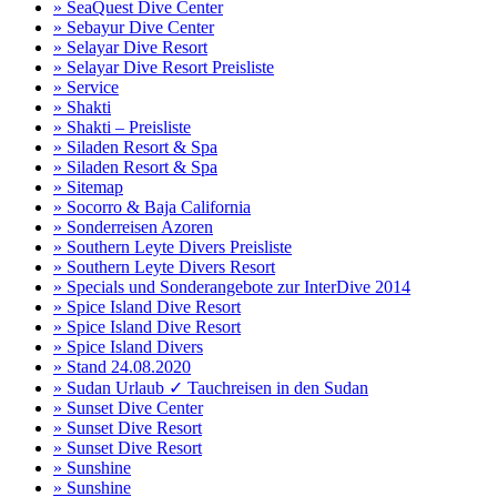
» SeaQuest Dive Center
» Sebayur Dive Center
» Selayar Dive Resort
» Selayar Dive Resort Preisliste
» Service
» Shakti
» Shakti – Preisliste
» Siladen Resort & Spa
» Siladen Resort & Spa
» Sitemap
» Socorro & Baja California
» Sonderreisen Azoren
» Southern Leyte Divers Preisliste
» Southern Leyte Divers Resort
» Specials und Sonderangebote zur InterDive 2014
» Spice Island Dive Resort
» Spice Island Dive Resort
» Spice Island Divers
» Stand 24.08.2020
» Sudan Urlaub ✓ Tauchreisen in den Sudan
» Sunset Dive Center
» Sunset Dive Resort
» Sunset Dive Resort
» Sunshine
» Sunshine