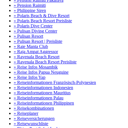
» Pension Raimiti Fakarava
» Pension Raimiti
» Philippine Siren
» Polaris Beach & Dive Resort
» Polaris Beach Resort Preisliste
» Polaris Dive Center
» Pulisan Diving Center
» Pulisan Resort
» Pulisan Resort | Preisliste
» Raie Manta Club
» Raja Ampat Aggressor
» Ravenala Beach Resort
» Ravenala Beach Resort Preisliste
» Reise Infos Mosambik
» Reise Infos Papua Neuguine
» Reise Infos Yap
» Reiseinformationen Französisch-Polynesien
» Reiseinformationen Indonesien
» Reiseinformationen Mauritius
» Reiseinformationen Palau
» Reiseinformationen Philippinen
» Reisekombinationen
» Reiseplaner
» Reiseversicherungen
» Reisewunschliste