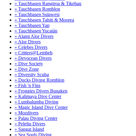
» Tauchbasen Rangiroa & Tikehau
» Tauchbasen Romblon
» Tauchbasen Sulawesi
» Tauchbasen Tahiti & Moorea
» Tauchbasen Yap
» Tauchbasen Yucatán
» Alami Alor Divers
» Alor Divers
» Celebes Divers
» Critters@Lembeh
» Devocean Divers
» Dive Society
» Dive Zone
» Diversity Scuba
» Ducks Diving Romblon
» Fish 'n Fins
» Froggies Divers Bunaken
» Kalimaya Dive Center
» Lumbalumba Diving
» Magic Island Dive Center
» Mozdivers
» Palau Diving Center
» Peleliu Divers
» Sangat Island
» Sea Souls Diving