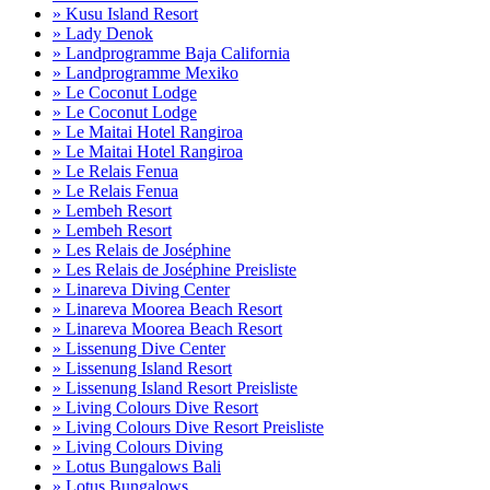
» Kusu Island Resort
» Lady Denok
» Landprogramme Baja California
» Landprogramme Mexiko
» Le Coconut Lodge
» Le Coconut Lodge
» Le Maitai Hotel Rangiroa
» Le Maitai Hotel Rangiroa
» Le Relais Fenua
» Le Relais Fenua
» Lembeh Resort
» Lembeh Resort
» Les Relais de Joséphine
» Les Relais de Joséphine Preisliste
» Linareva Diving Center
» Linareva Moorea Beach Resort
» Linareva Moorea Beach Resort
» Lissenung Dive Center
» Lissenung Island Resort
» Lissenung Island Resort Preisliste
» Living Colours Dive Resort
» Living Colours Dive Resort Preisliste
» Living Colours Diving
» Lotus Bungalows Bali
» Lotus Bungalows