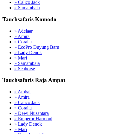
» Calico Jack
» Samambaia
Tauchsafaris Komodo
» Adelaar
» Amira
» Coralia
» EcoPro Duyung Baru
» Lady Denok
» Mari
» Samambaia
» Seahorse
Tauchsafaris Raja Ampat
» Ambai
» Amira
» Calico Jack
» Coralia
» Dewi Nusantara
» Emperor Harmoni
» Lady Denok
» Mari