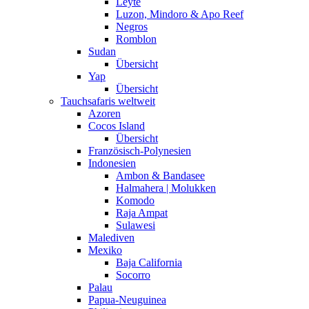
Leyte
Luzon, Mindoro & Apo Reef
Negros
Romblon
Sudan
Übersicht
Yap
Übersicht
Tauchsafaris weltweit
Azoren
Cocos Island
Übersicht
Französisch-Polynesien
Indonesien
Ambon & Bandasee
Halmahera | Molukken
Komodo
Raja Ampat
Sulawesi
Malediven
Mexiko
Baja California
Socorro
Palau
Papua-Neuguinea