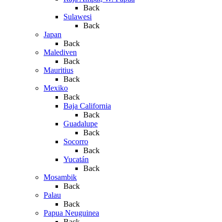
Back
Sulawesi
Back
Japan
Back
Malediven
Back
Mauritius
Back
Mexiko
Back
Baja California
Back
Guadalupe
Back
Socorro
Back
Yucatán
Back
Mosambik
Back
Palau
Back
Papua Neuguinea
Back