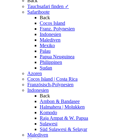
Back
Tauchsafari finden
✓
Safariboote
Back
Cocos Island
Franz. Polynesien
Indonesien
Malediven
Mexiko
Palau
Papua Neuguinea
Philippinen
Sudan
Azoren
Cocos Island | Costa Rica
Französisch-Polynesien
Indonesien
Back
Ambon & Bandasee
Halmahera | Molukken
Komodo
Raja Ampat & W. Papua
Sulawesi
Süd Sulawesi & Selayar
Malediven