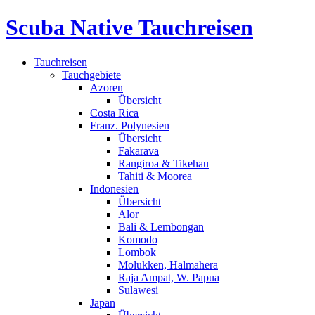
Scuba Native Tauchreisen
Tauchreisen
Tauchgebiete
Azoren
Übersicht
Costa Rica
Franz. Polynesien
Übersicht
Fakarava
Rangiroa & Tikehau
Tahiti & Moorea
Indonesien
Übersicht
Alor
Bali & Lembongan
Komodo
Lombok
Molukken, Halmahera
Raja Ampat, W. Papua
Sulawesi
Japan