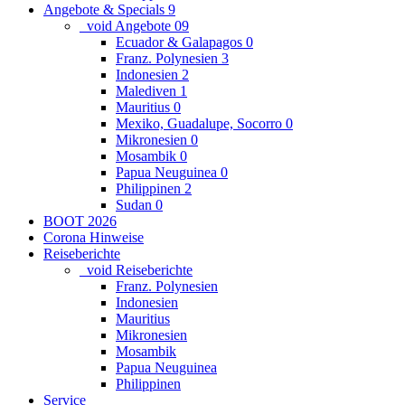
Angebote & Specials
9
_void Angebote
0
9
Ecuador & Galapagos
0
Franz. Polynesien
3
Indonesien
2
Malediven
1
Mauritius
0
Mexiko, Guadalupe, Socorro
0
Mikronesien
0
Mosambik
0
Papua Neuguinea
0
Philippinen
2
Sudan
0
BOOT 2026
Corona Hinweise
Reiseberichte
_void Reiseberichte
Franz. Polynesien
Indonesien
Mauritius
Mikronesien
Mosambik
Papua Neuguinea
Philippinen
Service