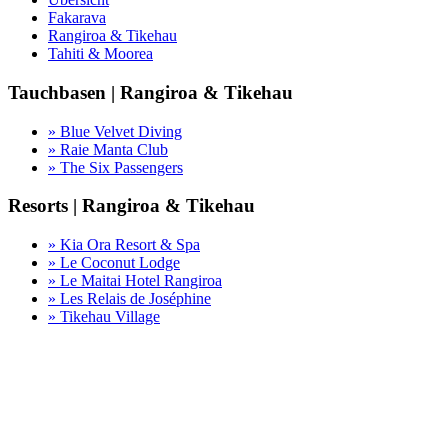
Fakarava
Rangiroa & Tikehau
Tahiti & Moorea
Tauchbasen | Rangiroa & Tikehau
» Blue Velvet Diving
» Raie Manta Club
» The Six Passengers
Resorts | Rangiroa & Tikehau
» Kia Ora Resort & Spa
» Le Coconut Lodge
» Le Maitai Hotel Rangiroa
» Les Relais de Joséphine
» Tikehau Village