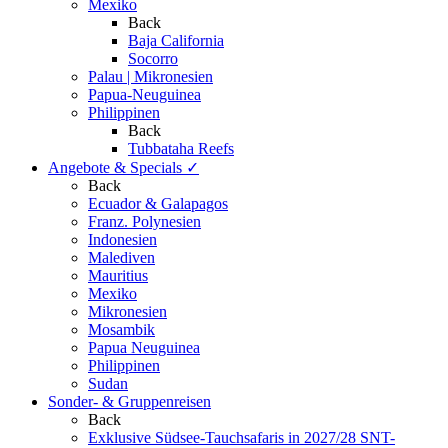
Mexiko
Back
Baja California
Socorro
Palau | Mikronesien
Papua-Neuguinea
Philippinen
Back
Tubbataha Reefs
Angebote & Specials
✓
Back
Ecuador & Galapagos
Franz. Polynesien
Indonesien
Malediven
Mauritius
Mexiko
Mikronesien
Mosambik
Papua Neuguinea
Philippinen
Sudan
Sonder- & Gruppenreisen
Back
Exklusive Südsee-Tauchsafaris in 2027/28
SNT-