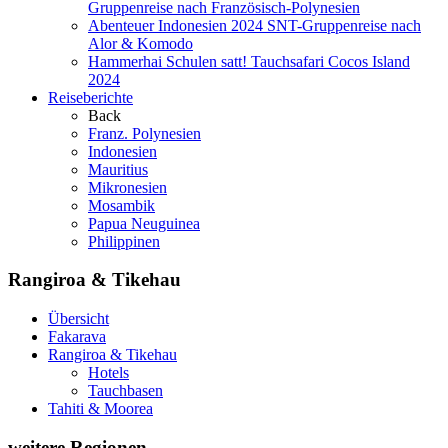
Gruppenreise nach Französisch-Polynesien
Abenteuer Indonesien 2024
SNT-Gruppenreise nach
Alor & Komodo
Hammerhai Schulen satt!
Tauchsafari Cocos Island
2024
Reiseberichte
Back
Franz. Polynesien
Indonesien
Mauritius
Mikronesien
Mosambik
Papua Neuguinea
Philippinen
Rangiroa & Tikehau
Übersicht
Fakarava
Rangiroa & Tikehau
Hotels
Tauchbasen
Tahiti & Moorea
weitere Regionen