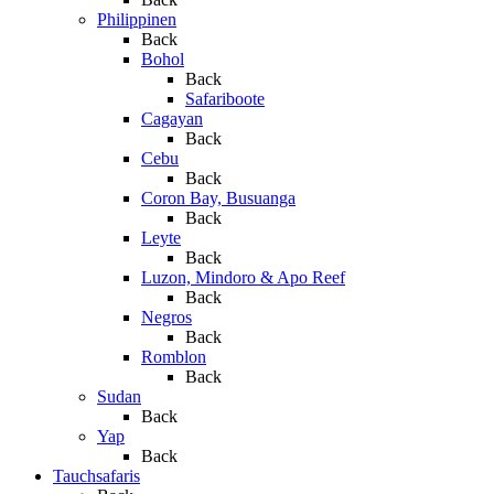
Philippinen
Back
Bohol
Back
Safariboote
Cagayan
Back
Cebu
Back
Coron Bay, Busuanga
Back
Leyte
Back
Luzon, Mindoro & Apo Reef
Back
Negros
Back
Romblon
Back
Sudan
Back
Yap
Back
Tauchsafaris