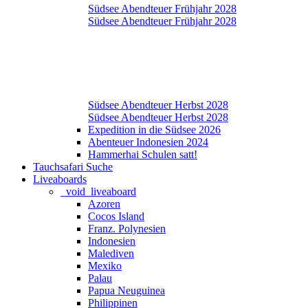
Südsee Abendteuer Frühjahr 2028
Südsee Abendteuer Frühjahr 2028
Südsee Abendteuer Herbst 2028
Südsee Abendteuer Herbst 2028
Expedition in die Südsee 2026
Abenteuer Indonesien 2024
Hammerhai Schulen satt!
Tauchsafari Suche
Liveaboards
_void_liveaboard
Azoren
Cocos Island
Franz. Polynesien
Indonesien
Malediven
Mexiko
Palau
Papua Neuguinea
Philippinen