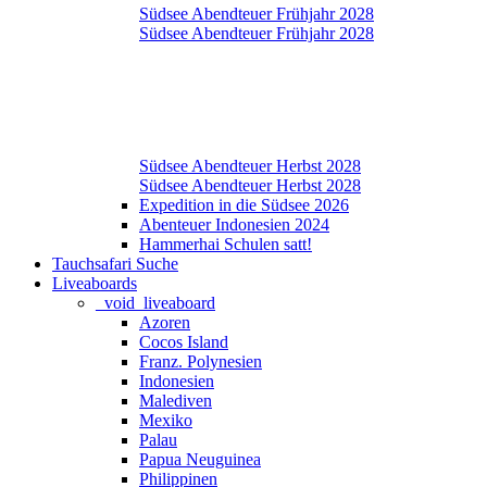
Südsee Abendteuer Frühjahr 2028
Südsee Abendteuer Frühjahr 2028
Südsee Abendteuer Herbst 2028
Südsee Abendteuer Herbst 2028
Expedition in die Südsee 2026
Abenteuer Indonesien 2024
Hammerhai Schulen satt!
Tauchsafari Suche
Liveaboards
_void_liveaboard
Azoren
Cocos Island
Franz. Polynesien
Indonesien
Malediven
Mexiko
Palau
Papua Neuguinea
Philippinen