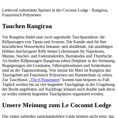
Liebevoll zubereitete Speisen in der Coconut Lodge - Rangiroa,
Französisch Polynesien
Tauchen Rangiroa
Vor Rangiroa findet man zwei sagenhafte Tauchparadiese: die
Riffpassagen von Tiputa und Avatoru. Die Kanäle sind für ihre
beachtlichen Wassertiefen bekannt: steil abfallende, mit unzähligen
Höhlen durchzogene Riffe bieten Lebensraum für Napoleons,
Mantas, Stachel- und Fadenmakrelen, Barrakudas und Thunfische.
An beiden Riffpassagen Rangiroas toben Delphine in der Strömung.
Begegnungen mit Grauhaien, Silberspitzenhaien und Seidenhaien
sind an der Tageasordnung. Von Januar bis März ist Rangiroa das
Tauchgebiet auf Fanzösisch Polynesien um Hammerhaie zu sehen.
Zur Tauchbasis „
The 6 Passengers
“ kommt man bequem zu Fuß.
Täglich werden bis zu vier begleitete Tauchgänge in der Umgebung
der Bucht angeboten, auf Nachfrage können auch double tank dives
zu weiter entfernt liegenden Tauchplätzen organisiert werden.
Unsere Meinung zum Le Coconut Lodge
Die vielen zufrieden zurückgekehrten Gäste können nicht irren: das