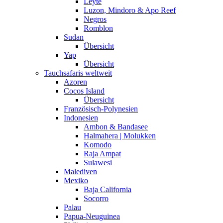
Leyte
Luzon, Mindoro & Apo Reef
Negros
Romblon
Sudan
Übersicht
Yap
Übersicht
Tauchsafaris weltweit
Azoren
Cocos Island
Übersicht
Französisch-Polynesien
Indonesien
Ambon & Bandasee
Halmahera | Molukken
Komodo
Raja Ampat
Sulawesi
Malediven
Mexiko
Baja California
Socorro
Palau
Papua-Neuguinea