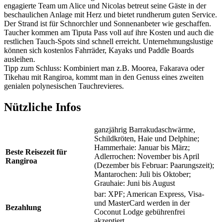
engagierte Team um Alice und Nicolas betreut seine Gäste in der
beschaulichen Anlage mit Herz und bietet rundherum guten Service.
Der Strand ist für Schnorchler und Sonnenanbeter wie geschaffen.
Taucher kommen am Tiputa Pass voll auf ihre Kosten und auch die
restlichen Tauch-Spots sind schnell erreicht. Unternehmungslustige
können sich kostenlos Fahrräder, Kayaks und Paddle Boards
ausleihen.
Tipp zum Schluss: Kombiniert man z.B. Moorea, Fakarava oder
Tikehau mit Rangiroa, kommt man in den Genuss eines zweiten
genialen polynesischen Tauchrevieres.
Nützliche Infos
ganzjährig Barrakudaschwärme,
Schildkröten, Haie und Delphine;
Hammerhaie: Januar bis März;
Beste Reisezeit für
Adlerrochen: November bis April
Rangiroa
(Dezember bis Februar: Paarungszeit);
Mantarochen: Juli bis Oktober;
Grauhaie: Juni bis August
bar: XPF; American Express, Visa-
und MasterCard werden in der
Bezahlung
Coconut Lodge gebührenfrei
akzeptiert