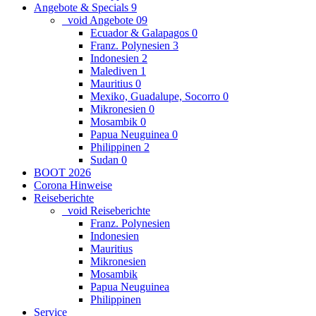
Angebote & Specials
9
_void Angebote
0
9
Ecuador & Galapagos
0
Franz. Polynesien
3
Indonesien
2
Malediven
1
Mauritius
0
Mexiko, Guadalupe, Socorro
0
Mikronesien
0
Mosambik
0
Papua Neuguinea
0
Philippinen
2
Sudan
0
BOOT 2026
Corona Hinweise
Reiseberichte
_void Reiseberichte
Franz. Polynesien
Indonesien
Mauritius
Mikronesien
Mosambik
Papua Neuguinea
Philippinen
Service