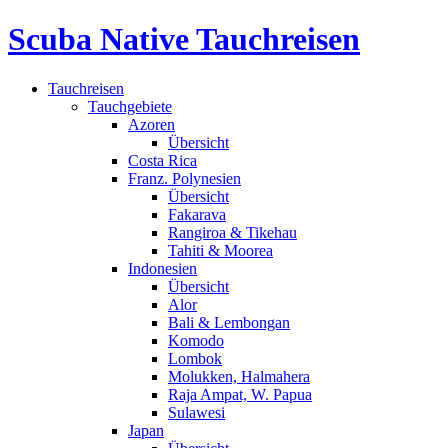
Scuba Native Tauchreisen
Tauchreisen
Tauchgebiete
Azoren
Übersicht
Costa Rica
Franz. Polynesien
Übersicht
Fakarava
Rangiroa & Tikehau
Tahiti & Moorea
Indonesien
Übersicht
Alor
Bali & Lembongan
Komodo
Lombok
Molukken, Halmahera
Raja Ampat, W. Papua
Sulawesi
Japan