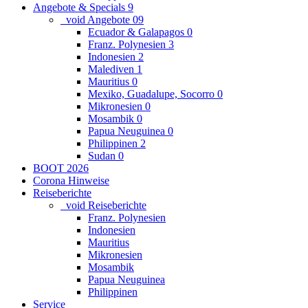
Angebote & Specials
9
_void Angebote
0
9
Ecuador & Galapagos
0
Franz. Polynesien
3
Indonesien
2
Malediven
1
Mauritius
0
Mexiko, Guadalupe, Socorro
0
Mikronesien
0
Mosambik
0
Papua Neuguinea
0
Philippinen
2
Sudan
0
BOOT 2026
Corona Hinweise
Reiseberichte
_void Reiseberichte
Franz. Polynesien
Indonesien
Mauritius
Mikronesien
Mosambik
Papua Neuguinea
Philippinen
Service