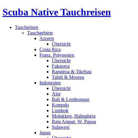
Scuba Native Tauchreisen
Tauchreisen
Tauchgebiete
Azoren
Übersicht
Costa Rica
Franz. Polynesien
Übersicht
Fakarava
Rangiroa & Tikehau
Tahiti & Moorea
Indonesien
Übersicht
Alor
Bali & Lembongan
Komodo
Lombok
Molukken, Halmahera
Raja Ampat, W. Papua
Sulawesi
Japan