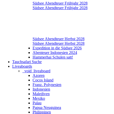
Südsee Abendteuer Frühjahr 2028
Südsee Abendteuer Frühjahr 2028
Südsee Abendteuer Herbst 2028
Südsee Abendteuer Herbst 2028
Expedition in die Südsee 2026
Abenteuer Indonesien 2024
Hammerhai Schulen satt!
Tauchsafari Suche
Liveaboards
_void_liveaboard
Azoren
Cocos Island
Franz. Polynesien
Indonesien
Malediven
Mexiko
Palau
Papua Neuguinea
Philippinen