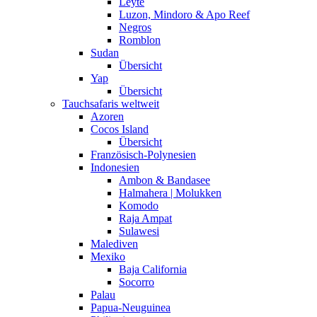
Leyte
Luzon, Mindoro & Apo Reef
Negros
Romblon
Sudan
Übersicht
Yap
Übersicht
Tauchsafaris weltweit
Azoren
Cocos Island
Übersicht
Französisch-Polynesien
Indonesien
Ambon & Bandasee
Halmahera | Molukken
Komodo
Raja Ampat
Sulawesi
Malediven
Mexiko
Baja California
Socorro
Palau
Papua-Neuguinea