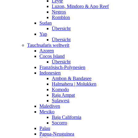
Leyte
Luzon, Mindoro & Apo Reef
Negros
Romblon
Sudan
Übersicht
Yap
Übersicht
Tauchsafaris weltweit
Azoren
Cocos Island
Übersicht
Französisch-Polynesien
Indonesien
Ambon & Bandasee
Halmahera | Molukken
Komodo
Raja Ampat
Sulawesi
Malediven
Mexiko
Baja California
Socorro
Palau
Papua-Neuguinea