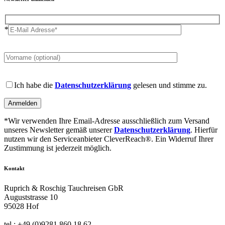
*
Please
leave
this
field
Please
empty.
leave
Ich habe die
Datenschutzerklärung
gelesen und stimme zu.
this
field
empty.
*Wir verwenden Ihre Email-Adresse ausschließlich zum Versand
unseres Newsletter gemäß unserer
Datenschutzerklärung
. Hierfür
nutzen wir den Serviceanbieter CleverReach®. Ein Widerruf Ihrer
Zustimmung ist jederzeit möglich.
Kontakt
Ruprich & Roschig Tauchreisen GbR
Auguststrasse 10
95028 Hof
tel.: +49 (0)9281 860 18 62