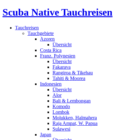
Scuba Native Tauchreisen
Tauchreisen
Tauchgebiete
Azoren
Übersicht
Costa Rica
Franz. Polynesien
Übersicht
Fakarava
Rangiroa & Tikehau
Tahiti & Moorea
Indonesien
Übersicht
Alor
Bali & Lembongan
Komodo
Lombok
Molukken, Halmahera
Raja Ampat, W. Papua
Sulawesi
Japan