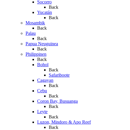
Socorro
Back
Yucatán
Back
Mosambik
Back
Palau
Back
Papua Neuguinea
Back
Philippinen
Back
Bohol
Back
Safariboote
Cagayan
Back
Cebu
Back
Coron Bay, Busuanga
Back
Leyte
Back
Luzon, Mindoro & Apo Reef
Back