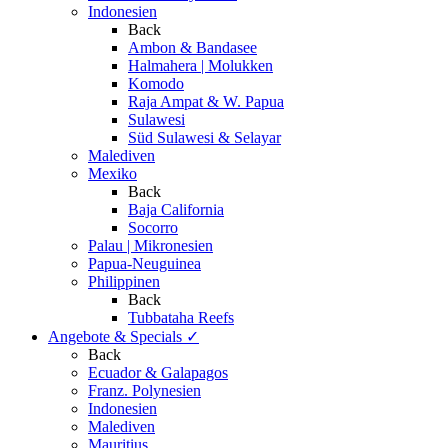
Indonesien
Back
Ambon & Bandasee
Halmahera | Molukken
Komodo
Raja Ampat & W. Papua
Sulawesi
Süd Sulawesi & Selayar
Malediven
Mexiko
Back
Baja California
Socorro
Palau | Mikronesien
Papua-Neuguinea
Philippinen
Back
Tubbataha Reefs
Angebote & Specials
✓
Back
Ecuador & Galapagos
Franz. Polynesien
Indonesien
Malediven
Mauritius