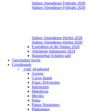
Südsee Abendteuer Frühjahr 2028
Südsee Abendteuer Frühjahr 2028
Südsee Abendteuer Herbst 2028
Südsee Abendteuer Herbst 2028
Expedition in die Südsee 2026
Abenteuer Indonesien 2024
Hammerhai Schulen satt!
Tauchsafari Suche
Liveaboards
_void_liveaboard
Azoren
Cocos Island
Franz. Polynesien
Indonesien
Malediven
Mexiko
Palau
Papua Neuguinea
Philippinen