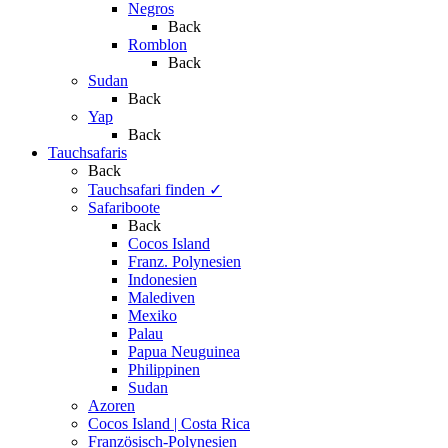
Negros
Back
Romblon
Back
Sudan
Back
Yap
Back
Tauchsafaris
Back
Tauchsafari finden
✓
Safariboote
Back
Cocos Island
Franz. Polynesien
Indonesien
Malediven
Mexiko
Palau
Papua Neuguinea
Philippinen
Sudan
Azoren
Cocos Island | Costa Rica
Französisch-Polynesien