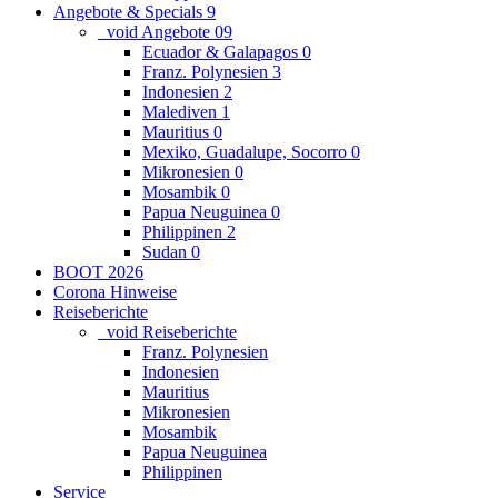
Angebote & Specials
9
_void Angebote
0
9
Ecuador & Galapagos
0
Franz. Polynesien
3
Indonesien
2
Malediven
1
Mauritius
0
Mexiko, Guadalupe, Socorro
0
Mikronesien
0
Mosambik
0
Papua Neuguinea
0
Philippinen
2
Sudan
0
BOOT 2026
Corona Hinweise
Reiseberichte
_void Reiseberichte
Franz. Polynesien
Indonesien
Mauritius
Mikronesien
Mosambik
Papua Neuguinea
Philippinen
Service