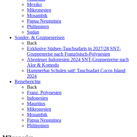
Mexiko
Mikronesien
Mosambik
Papua Neuguinea
Philippinen
Sudan
Sonder- & Gruppenreisen
Back
Exklusive Südsee-Tauchsafaris in 2027/28
SNT-
Gruppenreise nach Französisch-Polynesien
Abenteuer Indonesien 2024
SNT-Gruppenreise nach
Alor & Komodo
Hammerhai Schulen satt!
Tauchsafari Cocos Island
2024
Reiseberichte
Back
Franz. Polynesien
Indonesien
Mauritius
Mikronesien
Mosambik
Papua Neuguinea
Philippinen