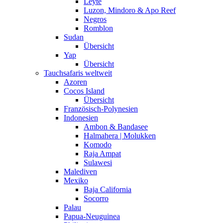
Leyte
Luzon, Mindoro & Apo Reef
Negros
Romblon
Sudan
Übersicht
Yap
Übersicht
Tauchsafaris weltweit
Azoren
Cocos Island
Übersicht
Französisch-Polynesien
Indonesien
Ambon & Bandasee
Halmahera | Molukken
Komodo
Raja Ampat
Sulawesi
Malediven
Mexiko
Baja California
Socorro
Palau
Papua-Neuguinea