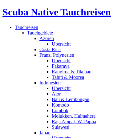
Scuba Native Tauchreisen
Tauchreisen
Tauchgebiete
Azoren
Übersicht
Costa Rica
Franz. Polynesien
Übersicht
Fakarava
Rangiroa & Tikehau
Tahiti & Moorea
Indonesien
Übersicht
Alor
Bali & Lembongan
Komodo
Lombok
Molukken, Halmahera
Raja Ampat, W. Papua
Sulawesi
Japan