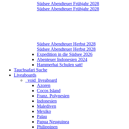
Südsee Abendteuer Frühjahr 2028
Südsee Abendteuer Frühjahr 2028
Südsee Abendteuer Herbst 2028
Südsee Abendteuer Herbst 2028
Expedition in die Südsee 2026
Abenteuer Indonesien 2024
Hammerhai Schulen satt!
Tauchsafari Suche
Liveaboards
_void_liveaboard
Azoren
Cocos Island
Franz. Polynesien
Indonesien
Malediven
Mexiko
Palau
Papua Neuguinea
Philippinen