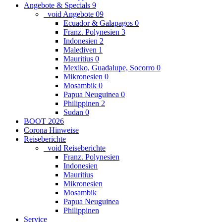
Angebote & Specials
9
_void Angebote
0
9
Ecuador & Galapagos
0
Franz. Polynesien
3
Indonesien
2
Malediven
1
Mauritius
0
Mexiko, Guadalupe, Socorro
0
Mikronesien
0
Mosambik
0
Papua Neuguinea
0
Philippinen
2
Sudan
0
BOOT 2026
Corona Hinweise
Reiseberichte
_void Reiseberichte
Franz. Polynesien
Indonesien
Mauritius
Mikronesien
Mosambik
Papua Neuguinea
Philippinen
Service