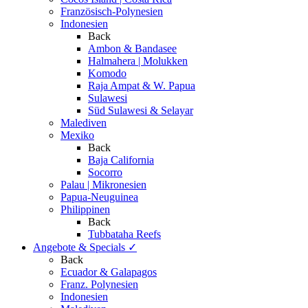
Französisch-Polynesien
Indonesien
Back
Ambon & Bandasee
Halmahera | Molukken
Komodo
Raja Ampat & W. Papua
Sulawesi
Süd Sulawesi & Selayar
Malediven
Mexiko
Back
Baja California
Socorro
Palau | Mikronesien
Papua-Neuguinea
Philippinen
Back
Tubbataha Reefs
Angebote & Specials
✓
Back
Ecuador & Galapagos
Franz. Polynesien
Indonesien