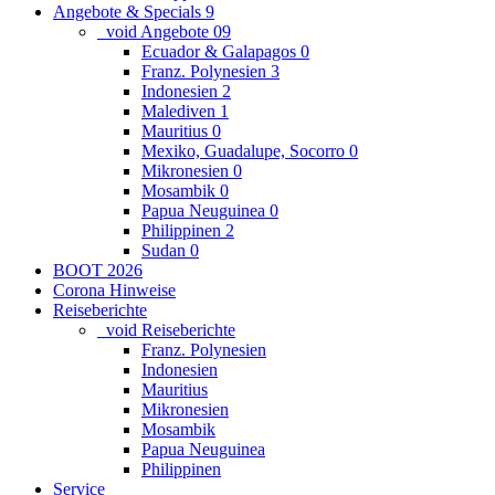
Angebote & Specials
9
_void Angebote
0
9
Ecuador & Galapagos
0
Franz. Polynesien
3
Indonesien
2
Malediven
1
Mauritius
0
Mexiko, Guadalupe, Socorro
0
Mikronesien
0
Mosambik
0
Papua Neuguinea
0
Philippinen
2
Sudan
0
BOOT 2026
Corona Hinweise
Reiseberichte
_void Reiseberichte
Franz. Polynesien
Indonesien
Mauritius
Mikronesien
Mosambik
Papua Neuguinea
Philippinen
Service