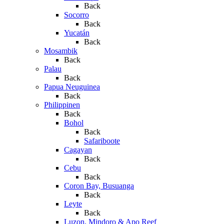
Back
Socorro
Back
Yucatán
Back
Mosambik
Back
Palau
Back
Papua Neuguinea
Back
Philippinen
Back
Bohol
Back
Safariboote
Cagayan
Back
Cebu
Back
Coron Bay, Busuanga
Back
Leyte
Back
Luzon, Mindoro & Apo Reef