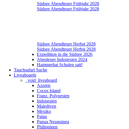
Südsee Abendteuer Frühjahr 2028
Südsee Abendteuer Frühjahr 2028
Südsee Abendteuer Herbst 2028
Südsee Abendteuer Herbst 2028
Expedition in die Südsee 2026
Abenteuer Indonesien 2024
Hammerhai Schulen satt!
Tauchsafari Suche
Liveaboards
_void_liveaboard
Azoren
Cocos Island
Franz. Polynesien
Indonesien
Malediven
Mexiko
Palau
Papua Neuguinea
Philippinen