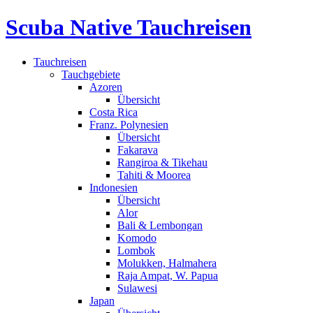
Scuba Native Tauchreisen
Tauchreisen
Tauchgebiete
Azoren
Übersicht
Costa Rica
Franz. Polynesien
Übersicht
Fakarava
Rangiroa & Tikehau
Tahiti & Moorea
Indonesien
Übersicht
Alor
Bali & Lembongan
Komodo
Lombok
Molukken, Halmahera
Raja Ampat, W. Papua
Sulawesi
Japan