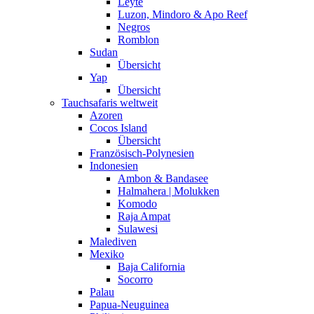
Leyte
Luzon, Mindoro & Apo Reef
Negros
Romblon
Sudan
Übersicht
Yap
Übersicht
Tauchsafaris weltweit
Azoren
Cocos Island
Übersicht
Französisch-Polynesien
Indonesien
Ambon & Bandasee
Halmahera | Molukken
Komodo
Raja Ampat
Sulawesi
Malediven
Mexiko
Baja California
Socorro
Palau
Papua-Neuguinea