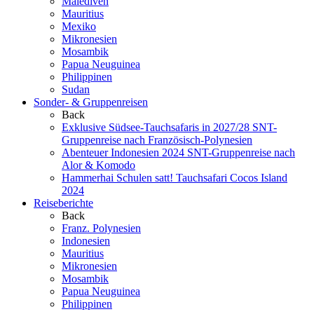
Malediven
Mauritius
Mexiko
Mikronesien
Mosambik
Papua Neuguinea
Philippinen
Sudan
Sonder- & Gruppenreisen
Back
Exklusive Südsee-Tauchsafaris in 2027/28
SNT-
Gruppenreise nach Französisch-Polynesien
Abenteuer Indonesien 2024
SNT-Gruppenreise nach
Alor & Komodo
Hammerhai Schulen satt!
Tauchsafari Cocos Island
2024
Reiseberichte
Back
Franz. Polynesien
Indonesien
Mauritius
Mikronesien
Mosambik
Papua Neuguinea
Philippinen