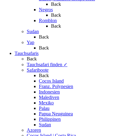
Back
Negros
Back
Romblon
Back
Sudan
Back
Yap
Back
Tauchsafaris
Back
Tauchsafari finden
✓
Safariboote
Back
Cocos Island
Franz. Polynesien
Indonesien
Malediven
Mexiko
Palau
Papua Neuguinea
Philippinen
Sudan
Azoren
Cocos Island | Costa Rica