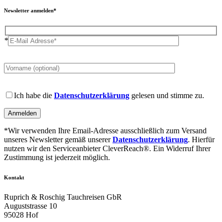
Newsletter anmelden*
*
Please
leave
this
field
Please
empty.
leave
Ich habe die
Datenschutzerklärung
gelesen und stimme zu.
this
field
empty.
*Wir verwenden Ihre Email-Adresse ausschließlich zum Versand
unseres Newsletter gemäß unserer
Datenschutzerklärung
. Hierfür
nutzen wir den Serviceanbieter CleverReach®. Ein Widerruf Ihrer
Zustimmung ist jederzeit möglich.
Kontakt
Ruprich & Roschig Tauchreisen GbR
Auguststrasse 10
95028 Hof