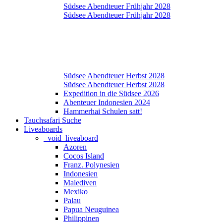
Südsee Abendteuer Frühjahr 2028
Südsee Abendteuer Frühjahr 2028
Südsee Abendteuer Herbst 2028
Südsee Abendteuer Herbst 2028
Expedition in die Südsee 2026
Abenteuer Indonesien 2024
Hammerhai Schulen satt!
Tauchsafari Suche
Liveaboards
_void_liveaboard
Azoren
Cocos Island
Franz. Polynesien
Indonesien
Malediven
Mexiko
Palau
Papua Neuguinea
Philippinen