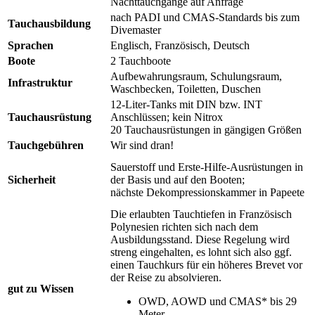
Nachttauchgänge auf Anfrage
nach PADI und CMAS-Standards bis zum
Tauchausbildung
Divemaster
Sprachen
Englisch, Französisch, Deutsch
Boote
2 Tauchboote
Aufbewahrungsraum, Schulungsraum,
Infrastruktur
Waschbecken, Toiletten, Duschen
12-Liter-Tanks mit DIN bzw. INT
Tauchausrüstung
Anschlüssen; kein Nitrox
20 Tauchausrüstungen in gängigen Größen
Tauchgebühren
Wir sind dran!
Sauerstoff und Erste-Hilfe-Ausrüstungen in
Sicherheit
der Basis und auf den Booten;
nächste Dekompressionskammer in Papeete
Die erlaubten Tauchtiefen in Französisch
Polynesien richten sich nach dem
Ausbildungsstand. Diese Regelung wird
streng eingehalten, es lohnt sich also ggf.
einen Tauchkurs für ein höheres Brevet vor
der Reise zu absolvieren.
gut zu Wissen
OWD, AOWD und CMAS* bis 29
Meter