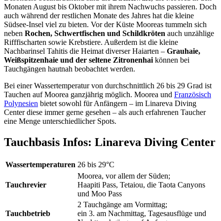
Monaten August bis Oktober mit ihrem Nachwuchs passieren. Doch
auch während der restlichen Monate des Jahres hat die kleine
Südsee-Insel viel zu bieten. Vor der Küste Mooreas tummeln sich
neben
Rochen, Schwertfischen und Schildkröten
auch unzählige
Rifffischarten sowie Krebstiere. Außerdem ist die kleine
Nachbarinsel Tahitis die Heimat diverser Haiarten –
Grauhaie,
Weißspitzenhaie und der seltene Zitronenhai
können bei
Tauchgängen hautnah beobachtet werden.
Bei einer Wassertemperatur von durchschnittlich 26 bis 29 Grad ist
Tauchen auf Moorea ganzjährig möglich. Moorea und
Französisch
Polynesien
bietet sowohl für Anfängern – im Linareva Diving
Center diese immer gerne gesehen – als auch erfahrenen Taucher
eine Menge unterschiedlicher Spots.
Tauchbasis Infos: Linareva Diving Center
Wassertemperaturen
26 bis 29°C
Moorea, vor allem der Süden;
Tauchrevier
Haapiti Pass, Tetaiou, die Taota Canyons
und Moo Pass
2 Tauchgänge am Vormittag;
Tauchbetrieb
ein 3. am Nachmittag, Tagesausflüge und