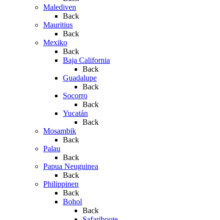
Malediven
Back
Mauritius
Back
Mexiko
Back
Baja California
Back
Guadalupe
Back
Socorro
Back
Yucatán
Back
Mosambik
Back
Palau
Back
Papua Neuguinea
Back
Philippinen
Back
Bohol
Back
Safariboote