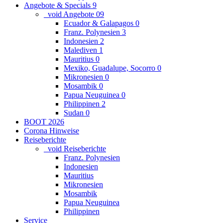
Angebote & Specials
9
_void Angebote
0
9
Ecuador & Galapagos
0
Franz. Polynesien
3
Indonesien
2
Malediven
1
Mauritius
0
Mexiko, Guadalupe, Socorro
0
Mikronesien
0
Mosambik
0
Papua Neuguinea
0
Philippinen
2
Sudan
0
BOOT 2026
Corona Hinweise
Reiseberichte
_void Reiseberichte
Franz. Polynesien
Indonesien
Mauritius
Mikronesien
Mosambik
Papua Neuguinea
Philippinen
Service