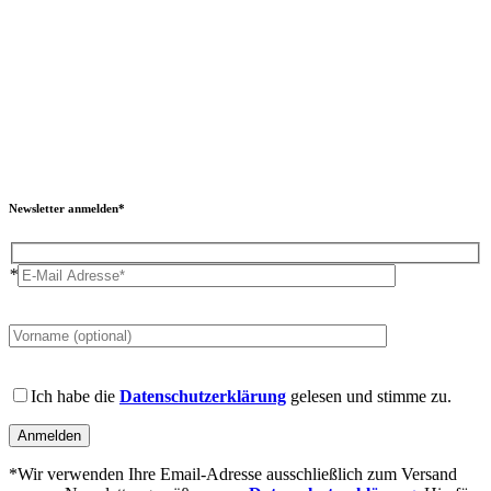
Newsletter anmelden*
*
Please
leave
this
field
Please
empty.
leave
Ich habe die
Datenschutzerklärung
gelesen und stimme zu.
this
field
empty.
*Wir verwenden Ihre Email-Adresse ausschließlich zum Versand