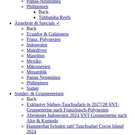
Papua-Neuguinea
Philippinen
Back
Tubbataha Reefs
Angebote & Specials
✓
Back
Ecuador & Galapagos
Franz. Polynesien
Indonesien
Malediven
Mauritius
Mexiko
Mikronesien
Mosambik
Papua Neuguinea
Philippinen
Sudan
Sonder- & Gruppenreisen
Back
Exklusive Südsee-Tauchsafaris in 2027/28
SNT-
Gruppenreise nach Französisch-Polynesien
Abenteuer Indonesien 2024
SNT-Gruppenreise nach
Alor & Komodo
Hammerhai Schulen satt!
Tauchsafari Cocos Island
2024