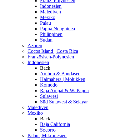
Franz. Polynesien
Indonesien
Malediven
Mexiko
Palau
Papua Neuguinea
Philippinen
Sudan
Azoren
Cocos Island | Costa Rica
Französisch-Polynesien
Indonesien
Back
Ambon & Bandasee
Halmahera | Molukken
Komodo
Raja Ampat & W. Papua
Sulawesi
Süd Sulawesi & Selayar
Malediven
Mexiko
Back
Baja California
Socorro
Palau | Mikronesien