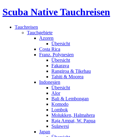
Scuba Native Tauchreisen
Tauchreisen
Tauchgebiete
Azoren
Übersicht
Costa Rica
Franz. Polynesien
Übersicht
Fakarava
Rangiroa & Tikehau
Tahiti & Moorea
Indonesien
Übersicht
Alor
Bali & Lembongan
Komodo
Lombok
Molukken, Halmahera
Raja Ampat, W. Papua
Sulawesi
Japan