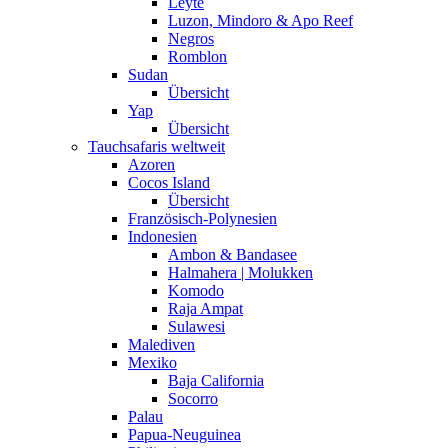
Leyte
Luzon, Mindoro & Apo Reef
Negros
Romblon
Sudan
Übersicht
Yap
Übersicht
Tauchsafaris weltweit
Azoren
Cocos Island
Übersicht
Französisch-Polynesien
Indonesien
Ambon & Bandasee
Halmahera | Molukken
Komodo
Raja Ampat
Sulawesi
Malediven
Mexiko
Baja California
Socorro
Palau
Papua-Neuguinea