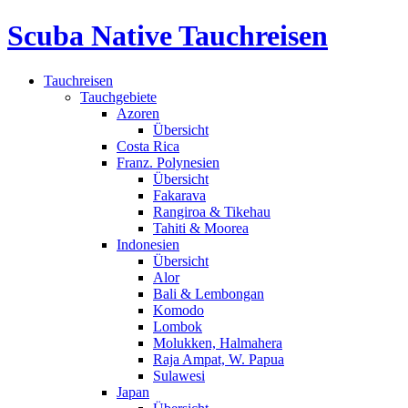
Scuba Native Tauchreisen
Tauchreisen
Tauchgebiete
Azoren
Übersicht
Costa Rica
Franz. Polynesien
Übersicht
Fakarava
Rangiroa & Tikehau
Tahiti & Moorea
Indonesien
Übersicht
Alor
Bali & Lembongan
Komodo
Lombok
Molukken, Halmahera
Raja Ampat, W. Papua
Sulawesi
Japan