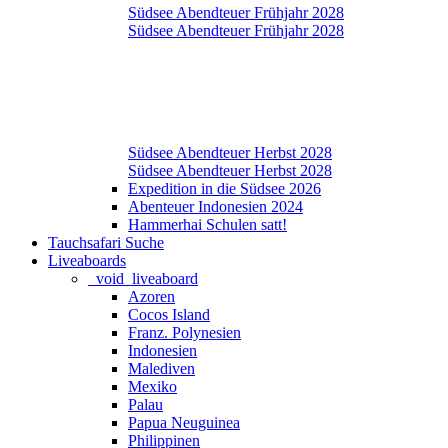
Südsee Abendteuer Frühjahr 2028
Südsee Abendteuer Frühjahr 2028
Südsee Abendteuer Herbst 2028
Südsee Abendteuer Herbst 2028
Expedition in die Südsee 2026
Abenteuer Indonesien 2024
Hammerhai Schulen satt!
Tauchsafari Suche
Liveaboards
_void_liveaboard
Azoren
Cocos Island
Franz. Polynesien
Indonesien
Malediven
Mexiko
Palau
Papua Neuguinea
Philippinen