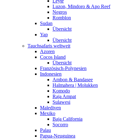
Leyte
Luzon, Mindoro & Apo Reef
Negros
Romblon
Sudan
Übersicht
Yap
Übersicht
Tauchsafaris weltweit
Azoren
Cocos Island
Übersicht
Französisch-Polynesien
Indonesien
Ambon & Bandasee
Halmahera | Molukken
Komodo
Raja Ampat
Sulawesi
Malediven
Mexiko
Baja California
Socorro
Palau
Papua-Neuguinea