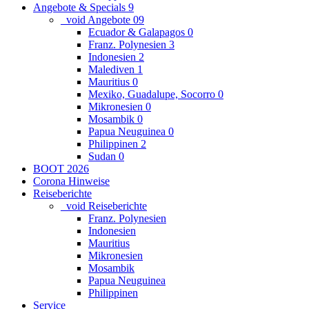
Angebote & Specials
9
_void Angebote
0
9
Ecuador & Galapagos
0
Franz. Polynesien
3
Indonesien
2
Malediven
1
Mauritius
0
Mexiko, Guadalupe, Socorro
0
Mikronesien
0
Mosambik
0
Papua Neuguinea
0
Philippinen
2
Sudan
0
BOOT 2026
Corona Hinweise
Reiseberichte
_void Reiseberichte
Franz. Polynesien
Indonesien
Mauritius
Mikronesien
Mosambik
Papua Neuguinea
Philippinen
Service