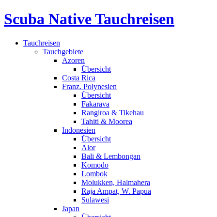
Scuba Native Tauchreisen
Tauchreisen
Tauchgebiete
Azoren
Übersicht
Costa Rica
Franz. Polynesien
Übersicht
Fakarava
Rangiroa & Tikehau
Tahiti & Moorea
Indonesien
Übersicht
Alor
Bali & Lembongan
Komodo
Lombok
Molukken, Halmahera
Raja Ampat, W. Papua
Sulawesi
Japan