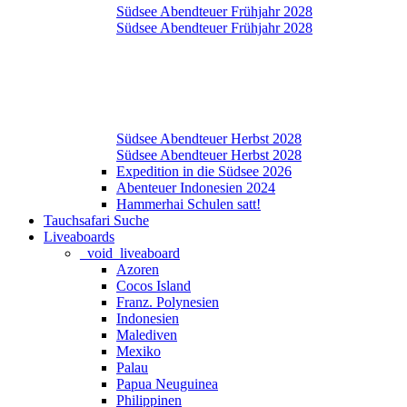
Südsee Abendteuer Frühjahr 2028
Südsee Abendteuer Frühjahr 2028
Südsee Abendteuer Herbst 2028
Südsee Abendteuer Herbst 2028
Expedition in die Südsee 2026
Abenteuer Indonesien 2024
Hammerhai Schulen satt!
Tauchsafari Suche
Liveaboards
_void_liveaboard
Azoren
Cocos Island
Franz. Polynesien
Indonesien
Malediven
Mexiko
Palau
Papua Neuguinea
Philippinen