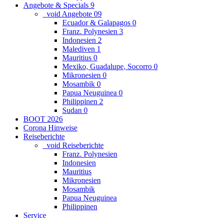
Angebote & Specials
9
_void Angebote
0
9
Ecuador & Galapagos
0
Franz. Polynesien
3
Indonesien
2
Malediven
1
Mauritius
0
Mexiko, Guadalupe, Socorro
0
Mikronesien
0
Mosambik
0
Papua Neuguinea
0
Philippinen
2
Sudan
0
BOOT 2026
Corona Hinweise
Reiseberichte
_void Reiseberichte
Franz. Polynesien
Indonesien
Mauritius
Mikronesien
Mosambik
Papua Neuguinea
Philippinen
Service