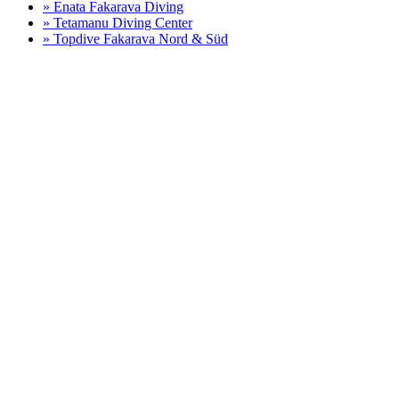
» Enata Fakarava Diving
» Tetamanu Diving Center
» Topdive Fakarava Nord & Süd