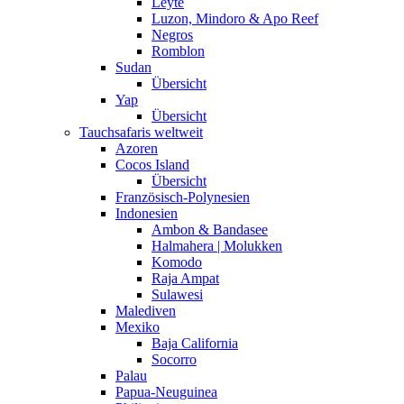
Leyte
Luzon, Mindoro & Apo Reef
Negros
Romblon
Sudan
Übersicht
Yap
Übersicht
Tauchsafaris weltweit
Azoren
Cocos Island
Übersicht
Französisch-Polynesien
Indonesien
Ambon & Bandasee
Halmahera | Molukken
Komodo
Raja Ampat
Sulawesi
Malediven
Mexiko
Baja California
Socorro
Palau
Papua-Neuguinea