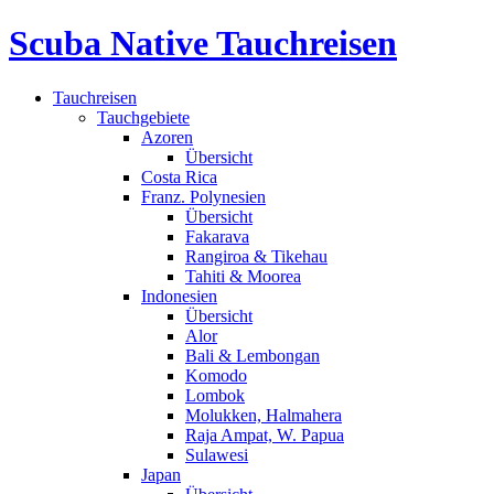
Scuba Native Tauchreisen
Tauchreisen
Tauchgebiete
Azoren
Übersicht
Costa Rica
Franz. Polynesien
Übersicht
Fakarava
Rangiroa & Tikehau
Tahiti & Moorea
Indonesien
Übersicht
Alor
Bali & Lembongan
Komodo
Lombok
Molukken, Halmahera
Raja Ampat, W. Papua
Sulawesi
Japan