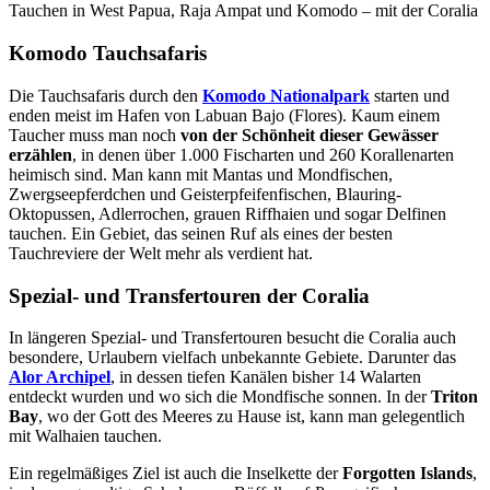
Tauchen in West Papua, Raja Ampat und Komodo – mit der Coralia
Komodo Tauchsafaris
Die Tauchsafaris durch den
Komodo Nationalpark
starten und
enden meist im Hafen von Labuan Bajo (Flores). Kaum einem
Taucher muss man noch
von der Schönheit dieser Gewässer
erzählen
, in denen über 1.000 Fischarten und 260 Korallenarten
heimisch sind. Man kann mit Mantas und Mondfischen,
Zwergseepferdchen und Geisterpfeifenfischen, Blauring-
Oktopussen, Adlerrochen, grauen Riffhaien und sogar Delfinen
tauchen. Ein Gebiet, das seinen Ruf als eines der besten
Tauchreviere der Welt mehr als verdient hat.
Spezial- und Transfertouren der Coralia
In längeren Spezial- und Transfertouren besucht die Coralia auch
besondere, Urlaubern vielfach unbekannte Gebiete. Darunter das
Alor Archipel
, in dessen tiefen Kanälen bisher 14 Walarten
entdeckt wurden und wo sich die Mondfische sonnen. In der
Triton
Bay
, wo der Gott des Meeres zu Hause ist, kann man gelegentlich
mit Walhaien tauchen.
Ein regelmäßiges Ziel ist auch die Inselkette der
Forgotten Islands
,