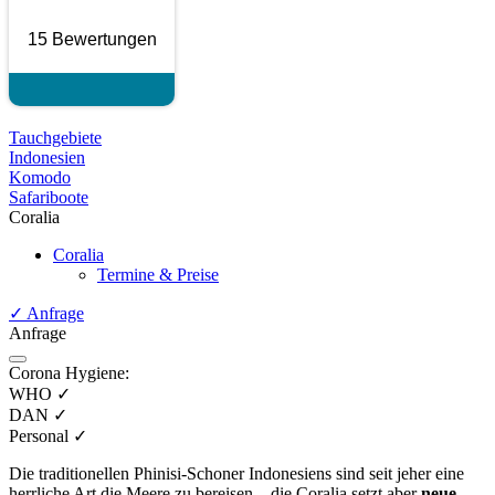
15 Bewertungen
Tauchgebiete
Indonesien
Komodo
Safariboote
Coralia
Coralia
Termine & Preise
✓
Anfrage
Anfrage
Corona Hygiene:
WHO
✓
DAN
✓
Personal
✓
Die traditionellen Phinisi-Schoner Indonesiens sind seit jeher eine
herrliche Art die Meere zu bereisen – die Coralia setzt aber
neue