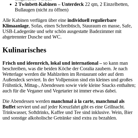
2 Twinbett-Kabinen – Unterdeck
22 qm, 2 Einzelbetten,
Bullaugen (nicht zu öffnen)
Alle Kabinen verfügen über eine
individuell regulierbare
Klimaanlage
, Sofas, einen Schreibtisch, Stauraum en masse, Safe,
USB-Ladegeräte und sehr schön ausgestatte Badezimmer mit
abgetrennter Dusche und WC.
Kulinarisches
Frisch und ideenreich, lokal und international –
so kann man
beschreiben, was die beiden Köche der Coralia zaubern. Je nach
Wetterlage werden die Mahlzeiten im Restaurant oder auf dem
Außendeck serviert. In der Vollpension sind ein kleines und großes
Frühstück, Mittag-, Abendessen sowie viele kleine Snacks enthalten;
auch für die Veganer und Vegetarier ist immer etwas dabei.
Die Abendessen werden
manchmal à la carte, manchmal als
Buffet
serviert und auf jeder Kreuzfahrt gibt es eine Grillnacht.
Trinkwasser, Softdrinks, Kaffee und Tee sind inklusive. Wein, Bier
und sonstige alkoholische Getränke sind extra zu bezahlen.