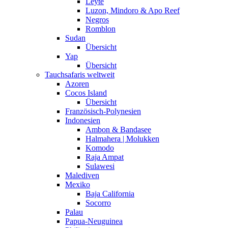
Leyte
Luzon, Mindoro & Apo Reef
Negros
Romblon
Sudan
Übersicht
Yap
Übersicht
Tauchsafaris weltweit
Azoren
Cocos Island
Übersicht
Französisch-Polynesien
Indonesien
Ambon & Bandasee
Halmahera | Molukken
Komodo
Raja Ampat
Sulawesi
Malediven
Mexiko
Baja California
Socorro
Palau
Papua-Neuguinea