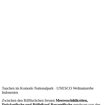
Tauchen im Komodo Nationalpark · UNESCO Weltnaturerbe
Indonesien
Zwischen den Rifffischchen fressen
Meeresschildkröten,
Drückerfische und Büffelkopf-Papageifische
geruhsam von den