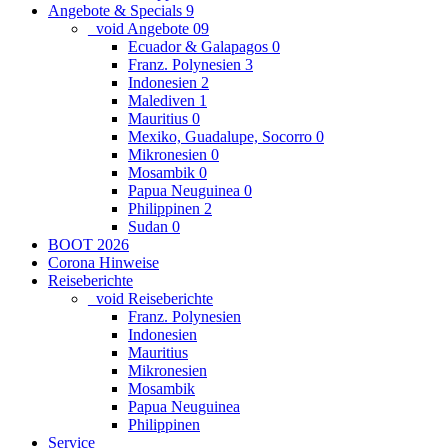
Angebote & Specials
9
_void Angebote
0
9
Ecuador & Galapagos
0
Franz. Polynesien
3
Indonesien
2
Malediven
1
Mauritius
0
Mexiko, Guadalupe, Socorro
0
Mikronesien
0
Mosambik
0
Papua Neuguinea
0
Philippinen
2
Sudan
0
BOOT 2026
Corona Hinweise
Reiseberichte
_void Reiseberichte
Franz. Polynesien
Indonesien
Mauritius
Mikronesien
Mosambik
Papua Neuguinea
Philippinen
Service