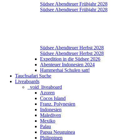
Südsee Abendteuer Frühjahr 2028
Südsee Abendteuer Frühjahr 2028
Südsee Abendteuer Herbst 2028
Südsee Abendteuer Herbst 2028
Expedition in die Südsee 2026
Abenteuer Indonesien 2024
Hammerhai Schulen satt!
Tauchsafari Suche
Liveaboards
_void_liveaboard
Azoren
Cocos Island
Franz. Polynesien
Indonesien
Malediven
Mexiko
Palau
Papua Neuguinea
Philippinen