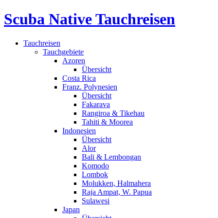
Scuba Native Tauchreisen
Tauchreisen
Tauchgebiete
Azoren
Übersicht
Costa Rica
Franz. Polynesien
Übersicht
Fakarava
Rangiroa & Tikehau
Tahiti & Moorea
Indonesien
Übersicht
Alor
Bali & Lembongan
Komodo
Lombok
Molukken, Halmahera
Raja Ampat, W. Papua
Sulawesi
Japan