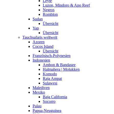
Leyte
Luzon, Mindoro & Apo Reef
Negros
Romblon
Sudan
Übersicht
Yap
Übersicht
Tauchsafaris weltweit
Azoren
Cocos Island
Übersicht
Französisch-Polynesien
Indonesien
Ambon & Bandasee
Halmahera | Molukken
Komodo
Raja Ampat
Sulawesi
Malediven
Mexiko
Baja California
Socorro
Palau
Papua-Neuguinea