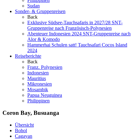
Philippinen
Sudan
Sonder- & Gruppenreisen
Back
Exklusive Südsee-Tauchsafaris in 2027/28
SNT-
Gruppenreise nach Französisch-Polynesien
Abenteuer Indonesien 2024
SNT-Gruppenreise nach
Alor & Komodo
Hammerhai Schulen satt!
Tauchsafari Cocos Island
2024
Reiseberichte
Back
Franz. Polynesien
Indonesien
Mauritius
Mikronesien
Mosambik
Papua Neuguinea
Philippinen
Coron Bay, Busuanga
Übersicht
Bohol
Cagayan