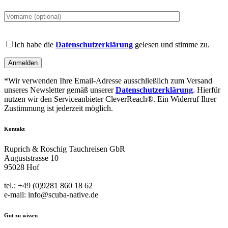
Please
leave
this
field
Please
empty.
leave
Ich habe die
Datenschutzerklärung
gelesen und stimme zu.
this
field
empty.
*Wir verwenden Ihre Email-Adresse ausschließlich zum Versand
unseres Newsletter gemäß unserer
Datenschutzerklärung
. Hierfür
nutzen wir den Serviceanbieter CleverReach®. Ein Widerruf Ihrer
Zustimmung ist jederzeit möglich.
Kontakt
Ruprich & Roschig Tauchreisen GbR
Auguststrasse 10
95028 Hof
tel.: +49 (0)9281 860 18 62
e-mail: info@scuba-native.de
Gut zu wissen