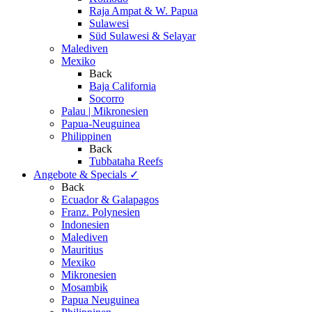
Raja Ampat & W. Papua
Sulawesi
Süd Sulawesi & Selayar
Malediven
Mexiko
Back
Baja California
Socorro
Palau | Mikronesien
Papua-Neuguinea
Philippinen
Back
Tubbataha Reefs
Angebote & Specials
✓
Back
Ecuador & Galapagos
Franz. Polynesien
Indonesien
Malediven
Mauritius
Mexiko
Mikronesien
Mosambik
Papua Neuguinea