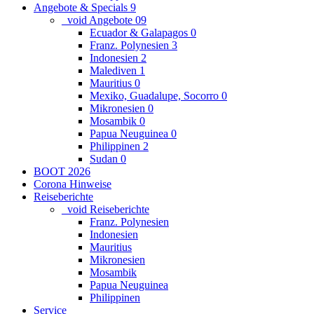
Angebote & Specials
9
_void Angebote
0
9
Ecuador & Galapagos
0
Franz. Polynesien
3
Indonesien
2
Malediven
1
Mauritius
0
Mexiko, Guadalupe, Socorro
0
Mikronesien
0
Mosambik
0
Papua Neuguinea
0
Philippinen
2
Sudan
0
BOOT 2026
Corona Hinweise
Reiseberichte
_void Reiseberichte
Franz. Polynesien
Indonesien
Mauritius
Mikronesien
Mosambik
Papua Neuguinea
Philippinen
Service