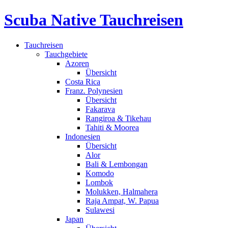
Scuba Native Tauchreisen
Tauchreisen
Tauchgebiete
Azoren
Übersicht
Costa Rica
Franz. Polynesien
Übersicht
Fakarava
Rangiroa & Tikehau
Tahiti & Moorea
Indonesien
Übersicht
Alor
Bali & Lembongan
Komodo
Lombok
Molukken, Halmahera
Raja Ampat, W. Papua
Sulawesi
Japan