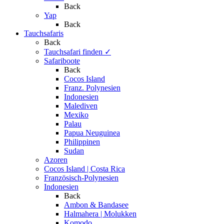
Back
Yap
Back
Tauchsafaris
Back
Tauchsafari finden
✓
Safariboote
Back
Cocos Island
Franz. Polynesien
Indonesien
Malediven
Mexiko
Palau
Papua Neuguinea
Philippinen
Sudan
Azoren
Cocos Island | Costa Rica
Französisch-Polynesien
Indonesien
Back
Ambon & Bandasee
Halmahera | Molukken
Komodo