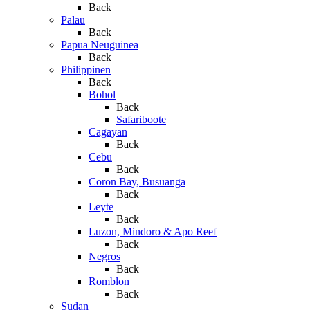
Back
Palau
Back
Papua Neuguinea
Back
Philippinen
Back
Bohol
Back
Safariboote
Cagayan
Back
Cebu
Back
Coron Bay, Busuanga
Back
Leyte
Back
Luzon, Mindoro & Apo Reef
Back
Negros
Back
Romblon
Back
Sudan