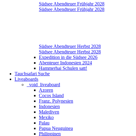
Südsee Abendteuer Frühjahr 2028
Südsee Abendteuer Frühjahr 2028
Südsee Abendteuer Herbst 2028
Südsee Abendteuer Herbst 2028
Expedition in die Südsee 2026
Abenteuer Indonesien 2024
Hammerhai Schulen satt!
Tauchsafari Suche
Liveaboards
_void_liveaboard
Azoren
Cocos Island
Franz. Polynesien
Indonesien
Malediven
Mexiko
Palau
Papua Neuguinea
Philippinen