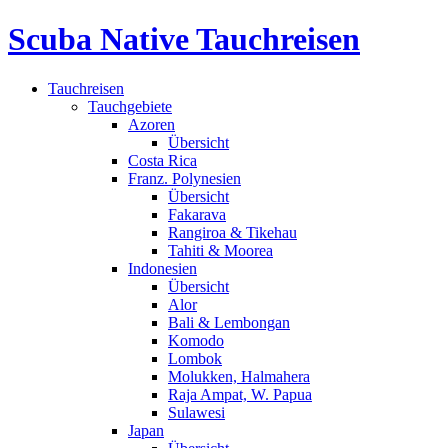
Scuba Native Tauchreisen
Tauchreisen
Tauchgebiete
Azoren
Übersicht
Costa Rica
Franz. Polynesien
Übersicht
Fakarava
Rangiroa & Tikehau
Tahiti & Moorea
Indonesien
Übersicht
Alor
Bali & Lembongan
Komodo
Lombok
Molukken, Halmahera
Raja Ampat, W. Papua
Sulawesi
Japan