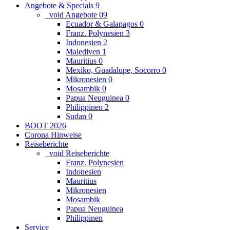
Angebote & Specials
9
_void Angebote
0
9
Ecuador & Galapagos
0
Franz. Polynesien
3
Indonesien
2
Malediven
1
Mauritius
0
Mexiko, Guadalupe, Socorro
0
Mikronesien
0
Mosambik
0
Papua Neuguinea
0
Philippinen
2
Sudan
0
BOOT 2026
Corona Hinweise
Reiseberichte
_void Reiseberichte
Franz. Polynesien
Indonesien
Mauritius
Mikronesien
Mosambik
Papua Neuguinea
Philippinen
Service