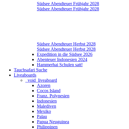
Südsee Abendteuer Frühjahr 2028
Südsee Abendteuer Frühjahr 2028
Südsee Abendteuer Herbst 2028
Südsee Abendteuer Herbst 2028
Expedition in die Südsee 2026
Abenteuer Indonesien 2024
Hammerhai Schulen satt!
Tauchsafari Suche
Liveaboards
_void_liveaboard
Azoren
Cocos Island
Franz. Polynesien
Indonesien
Malediven
Mexiko
Palau
Papua Neuguinea
Philippinen