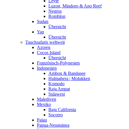
Leyte
Luzon, Mindoro & Apo Reef
Negros
Romblon
Sudan
Übersicht
Yap
Übersicht
Tauchsafaris weltweit
Azoren
Cocos Island
Übersicht
Französisch-Polynesien
Indonesien
Ambon & Bandasee
Halmahera | Molukken
Komodo
Raja Ampat
Sulawesi
Malediven
Mexiko
Baja California
Socorro
Palau
Papua-Neuguinea