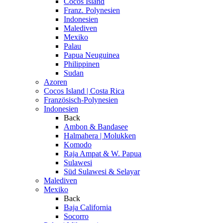
Cocos Island
Franz. Polynesien
Indonesien
Malediven
Mexiko
Palau
Papua Neuguinea
Philippinen
Sudan
Azoren
Cocos Island | Costa Rica
Französisch-Polynesien
Indonesien
Back
Ambon & Bandasee
Halmahera | Molukken
Komodo
Raja Ampat & W. Papua
Sulawesi
Süd Sulawesi & Selayar
Malediven
Mexiko
Back
Baja California
Socorro