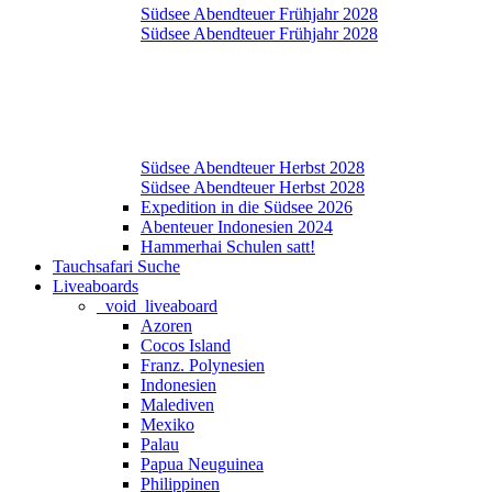
Südsee Abendteuer Frühjahr 2028
Südsee Abendteuer Frühjahr 2028
Südsee Abendteuer Herbst 2028
Südsee Abendteuer Herbst 2028
Expedition in die Südsee 2026
Abenteuer Indonesien 2024
Hammerhai Schulen satt!
Tauchsafari Suche
Liveaboards
_void_liveaboard
Azoren
Cocos Island
Franz. Polynesien
Indonesien
Malediven
Mexiko
Palau
Papua Neuguinea
Philippinen