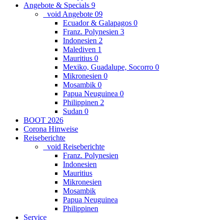
Angebote & Specials
9
_void Angebote
0
9
Ecuador & Galapagos
0
Franz. Polynesien
3
Indonesien
2
Malediven
1
Mauritius
0
Mexiko, Guadalupe, Socorro
0
Mikronesien
0
Mosambik
0
Papua Neuguinea
0
Philippinen
2
Sudan
0
BOOT 2026
Corona Hinweise
Reiseberichte
_void Reiseberichte
Franz. Polynesien
Indonesien
Mauritius
Mikronesien
Mosambik
Papua Neuguinea
Philippinen
Service