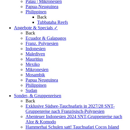
Palau | Mikronesien
Papua-Neuguinea
Philippinen
Back
Tubbataha Reefs
Angebote & Specials
✓
Back
Ecuador & Galapagos
Franz. Polynesien
Indonesien
Malediven
Mauritius
Mexiko
Mikronesien
Mosambik
Papua Neuguinea
Philippinen
Sudan
Sonder- & Gruppenreisen
Back
Exklusive Südsee-Tauchsafaris in 2027/28
SNT-
Gruppenreise nach Französisch-Polynesien
Abenteuer Indonesien 2024
SNT-Gruppenreise nach
Alor & Komodo
Hammerhai Schulen satt!
Tauchsafari Cocos Island