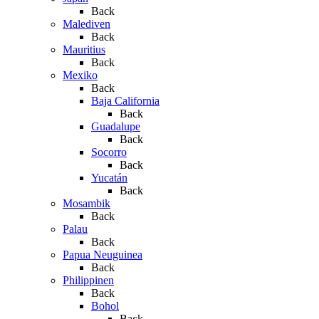
Back
Malediven
Back
Mauritius
Back
Mexiko
Back
Baja California
Back
Guadalupe
Back
Socorro
Back
Yucatán
Back
Mosambik
Back
Palau
Back
Papua Neuguinea
Back
Philippinen
Back
Bohol
Back