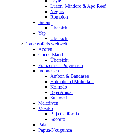
Leyte
Luzon, Mindoro & Apo Reef
Negros
Romblon
Sudan
Übersicht
Yap
Übersicht
Tauchsafaris weltweit
Azoren
Cocos Island
Übersicht
Französisch-Polynesien
Indonesien
Ambon & Bandasee
Halmahera | Molukken
Komodo
Raja Ampat
Sulawesi
Malediven
Mexiko
Baja California
Socorro
Palau
Papua-Neuguinea