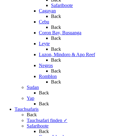
Safariboote
Cagayan
Back
Cebu
Back
Coron Bay, Busuanga
Back
Leyte
Back
Luzon, Mindoro & Apo Reef
Back
Negros
Back
Romblon
Back
Sudan
Back
Yap
Back
Tauchsafaris
Back
Tauchsafari finden
✓
Safariboote
Back