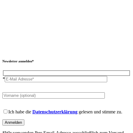
Newsletter anmelden*
*
Please
leave
this
field
Please
empty.
leave
Ich habe die
Datenschutzerklärung
gelesen und stimme zu.
this
field
empty.
*Wir verwenden Ihre Email-Adresse ausschließlich zum Versand