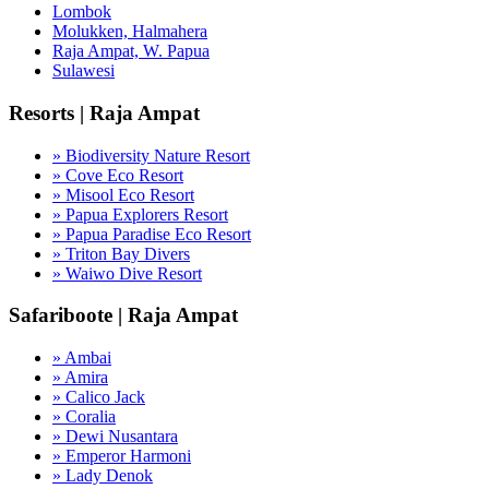
Lombok
Molukken, Halmahera
Raja Ampat, W. Papua
Sulawesi
Resorts | Raja Ampat
» Biodiversity Nature Resort
» Cove Eco Resort
» Misool Eco Resort
» Papua Explorers Resort
» Papua Paradise Eco Resort
» Triton Bay Divers
» Waiwo Dive Resort
Safariboote | Raja Ampat
» Ambai
» Amira
» Calico Jack
» Coralia
» Dewi Nusantara
» Emperor Harmoni
» Lady Denok