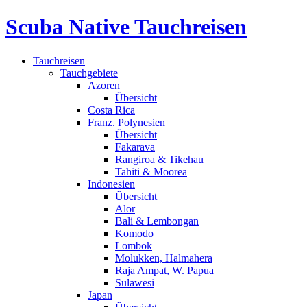
Scuba Native Tauchreisen
Tauchreisen
Tauchgebiete
Azoren
Übersicht
Costa Rica
Franz. Polynesien
Übersicht
Fakarava
Rangiroa & Tikehau
Tahiti & Moorea
Indonesien
Übersicht
Alor
Bali & Lembongan
Komodo
Lombok
Molukken, Halmahera
Raja Ampat, W. Papua
Sulawesi
Japan