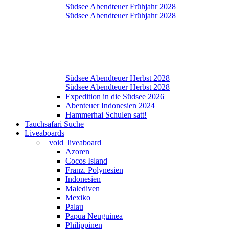
Südsee Abendteuer Frühjahr 2028
Südsee Abendteuer Frühjahr 2028
Südsee Abendteuer Herbst 2028
Südsee Abendteuer Herbst 2028
Expedition in die Südsee 2026
Abenteuer Indonesien 2024
Hammerhai Schulen satt!
Tauchsafari Suche
Liveaboards
_void_liveaboard
Azoren
Cocos Island
Franz. Polynesien
Indonesien
Malediven
Mexiko
Palau
Papua Neuguinea
Philippinen