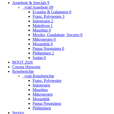
Angebote & Specials
9
_void Angebote
0
9
Ecuador & Galapagos
0
Franz. Polynesien
3
Indonesien
2
Malediven
1
Mauritius
0
Mexiko, Guadalupe, Socorro
0
Mikronesien
0
Mosambik
0
Papua Neuguinea
0
Philippinen
2
Sudan
0
BOOT 2026
Corona Hinweise
Reiseberichte
_void Reiseberichte
Franz. Polynesien
Indonesien
Mauritius
Mikronesien
Mosambik
Papua Neuguinea
Philippinen
Service