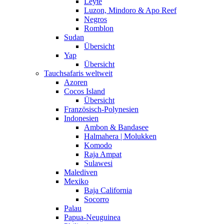
Leyte
Luzon, Mindoro & Apo Reef
Negros
Romblon
Sudan
Übersicht
Yap
Übersicht
Tauchsafaris weltweit
Azoren
Cocos Island
Übersicht
Französisch-Polynesien
Indonesien
Ambon & Bandasee
Halmahera | Molukken
Komodo
Raja Ampat
Sulawesi
Malediven
Mexiko
Baja California
Socorro
Palau
Papua-Neuguinea