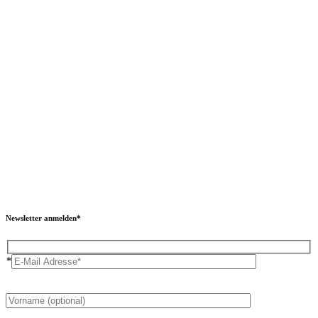
Newsletter anmelden*
*
Please
leave
this