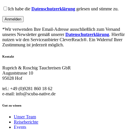
field
Please
empty.
leave
Ich habe die
Datenschutzerklärung
gelesen und stimme zu.
this
field
empty.
*Wir verwenden Ihre Email-Adresse ausschließlich zum Versand
unseres Newsletter gemäß unserer
Datenschutzerklärung
. Hierfür
nutzen wir den Serviceanbieter CleverReach®. Ein Widerruf Ihrer
Zustimmung ist jederzeit möglich.
Kontakt
Ruprich & Roschig Tauchreisen GbR
Auguststrasse 10
95028 Hof
tel.: +49 (0)9281 860 18 62
e-mail: info@scuba-native.de
Gut zu wissen
Unser Team
Reiseberichte
Events