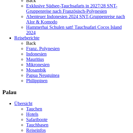
Back
Exklusive Südsee-Tauchsafaris in 2027/28
SNT-
Gruppenreise nach Französisch-Polynesien
Abenteuer Indonesien 2024
SNT-Gruppenreise nach
Alor & Komodo
Hammerhai Schulen satt!
Tauchsafari Cocos Island
2024
Reiseberichte
Back
Franz. Polynesien
Indonesien
Mauritius
Mikronesien
Mosambik
Papua Neuguinea
Philippinen
Palau
Übersicht
Tauchen
Hotels
Safariboote
Tauchbasen
Reiseinfos