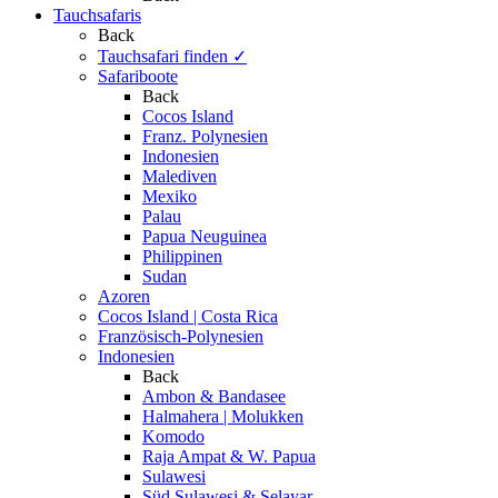
Tauchsafaris
Back
Tauchsafari finden
✓
Safariboote
Back
Cocos Island
Franz. Polynesien
Indonesien
Malediven
Mexiko
Palau
Papua Neuguinea
Philippinen
Sudan
Azoren
Cocos Island | Costa Rica
Französisch-Polynesien
Indonesien
Back
Ambon & Bandasee
Halmahera | Molukken
Komodo
Raja Ampat & W. Papua
Sulawesi
Süd Sulawesi & Selayar