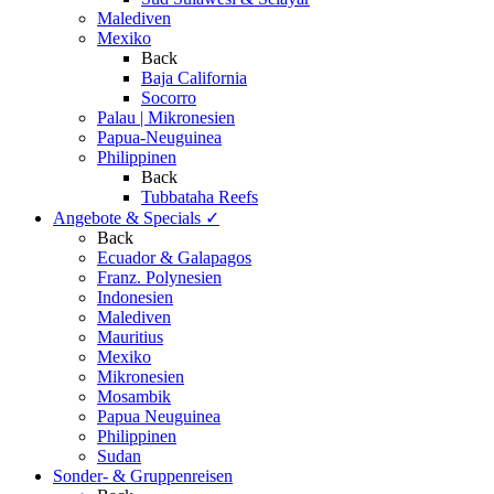
Malediven
Mexiko
Back
Baja California
Socorro
Palau | Mikronesien
Papua-Neuguinea
Philippinen
Back
Tubbataha Reefs
Angebote & Specials
✓
Back
Ecuador & Galapagos
Franz. Polynesien
Indonesien
Malediven
Mauritius
Mexiko
Mikronesien
Mosambik
Papua Neuguinea
Philippinen
Sudan
Sonder- & Gruppenreisen