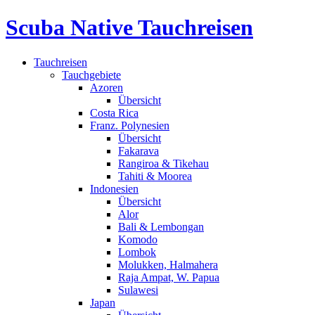
Scuba Native Tauchreisen
Tauchreisen
Tauchgebiete
Azoren
Übersicht
Costa Rica
Franz. Polynesien
Übersicht
Fakarava
Rangiroa & Tikehau
Tahiti & Moorea
Indonesien
Übersicht
Alor
Bali & Lembongan
Komodo
Lombok
Molukken, Halmahera
Raja Ampat, W. Papua
Sulawesi
Japan