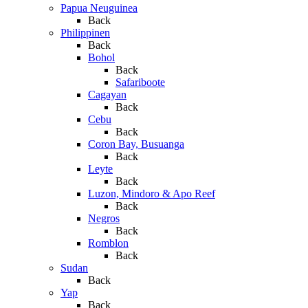
Papua Neuguinea
Back
Philippinen
Back
Bohol
Back
Safariboote
Cagayan
Back
Cebu
Back
Coron Bay, Busuanga
Back
Leyte
Back
Luzon, Mindoro & Apo Reef
Back
Negros
Back
Romblon
Back
Sudan
Back
Yap
Back