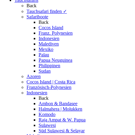
Tauchsafaris
Back
Tauchsafari finden
✓
Safariboote
Back
Cocos Island
Franz. Polynesien
Indonesien
Malediven
Mexiko
Palau
Papua Neuguinea
Philippinen
Sudan
Azoren
Cocos Island | Costa Rica
Französisch-Polynesien
Indonesien
Back
Ambon & Bandasee
Halmahera | Molukken
Komodo
Raja Ampat & W. Papua
Sulawesi
Süd Sulawesi & Selayar