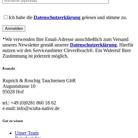
leave
this
field
Please
empty.
leave
Ich habe die
Datenschutzerklärung
gelesen und stimme zu.
this
field
empty.
*Wir verwenden Ihre Email-Adresse ausschließlich zum Versand
unseres Newsletter gemäß unserer
Datenschutzerklärung
. Hierfür
nutzen wir den Serviceanbieter CleverReach®. Ein Widerruf Ihrer
Zustimmung ist jederzeit möglich.
Kontakt
Ruprich & Roschig Tauchreisen GbR
Auguststrasse 10
95028 Hof
tel.: +49 (0)9281 860 18 62
e-mail: info@scuba-native.de
Gut zu wissen
Unser Team