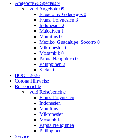
Angebote & Specials
9
_void Angebote
0
9
Ecuador & Galapagos
0
Franz. Polynesien
3
Indonesien
2
Malediven
1
Mauritius
0
Mexiko, Guadalupe, Socorro
0
Mikronesien
0
Mosambik
0
Papua Neuguinea
0
Philippinen
2
Sudan
0
BOOT 2026
Corona Hinweise
Reiseberichte
_void Reiseberichte
Franz. Polynesien
Indonesien
Mauritius
Mikronesien
Mosambik
Papua Neuguinea
Philippinen
Service