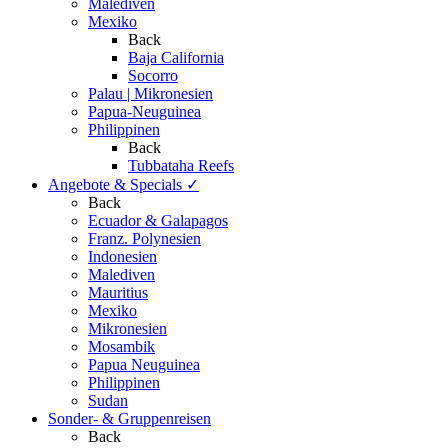
Malediven
Mexiko
Back
Baja California
Socorro
Palau | Mikronesien
Papua-Neuguinea
Philippinen
Back
Tubbataha Reefs
Angebote & Specials
✓
Back
Ecuador & Galapagos
Franz. Polynesien
Indonesien
Malediven
Mauritius
Mexiko
Mikronesien
Mosambik
Papua Neuguinea
Philippinen
Sudan
Sonder- & Gruppenreisen
Back