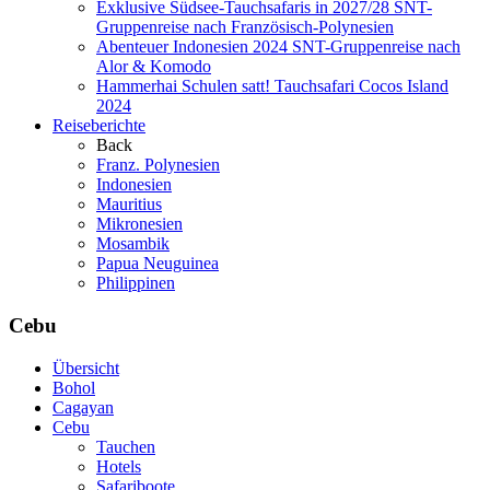
Exklusive Südsee-Tauchsafaris in 2027/28
SNT-
Gruppenreise nach Französisch-Polynesien
Abenteuer Indonesien 2024
SNT-Gruppenreise nach
Alor & Komodo
Hammerhai Schulen satt!
Tauchsafari Cocos Island
2024
Reiseberichte
Back
Franz. Polynesien
Indonesien
Mauritius
Mikronesien
Mosambik
Papua Neuguinea
Philippinen
Cebu
Übersicht
Bohol
Cagayan
Cebu
Tauchen
Hotels
Safariboote