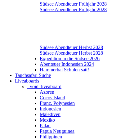
Südsee Abendteuer Frühjahr 2028
Südsee Abendteuer Frühjahr 2028
Südsee Abendteuer Herbst 2028
Südsee Abendteuer Herbst 2028
Expedition in die Südsee 2026
Abenteuer Indonesien 2024
Hammerhai Schulen satt!
Tauchsafari Suche
Liveaboards
_void_liveaboard
Azoren
Cocos Island
Franz. Polynesien
Indonesien
Malediven
Mexiko
Palau
Papua Neuguinea
Philippinen