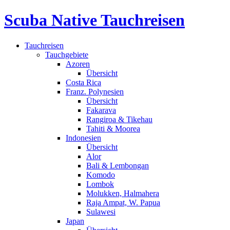
Scuba Native Tauchreisen
Tauchreisen
Tauchgebiete
Azoren
Übersicht
Costa Rica
Franz. Polynesien
Übersicht
Fakarava
Rangiroa & Tikehau
Tahiti & Moorea
Indonesien
Übersicht
Alor
Bali & Lembongan
Komodo
Lombok
Molukken, Halmahera
Raja Ampat, W. Papua
Sulawesi
Japan