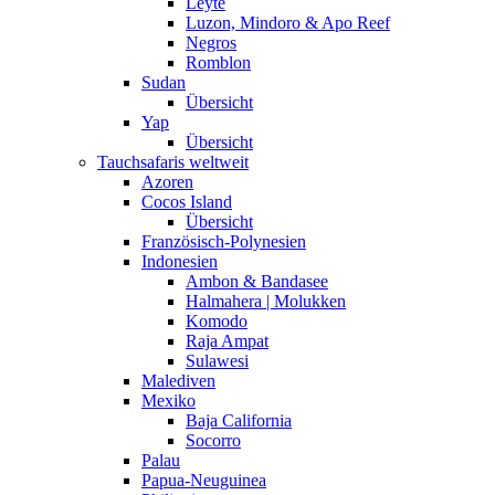
Leyte
Luzon, Mindoro & Apo Reef
Negros
Romblon
Sudan
Übersicht
Yap
Übersicht
Tauchsafaris weltweit
Azoren
Cocos Island
Übersicht
Französisch-Polynesien
Indonesien
Ambon & Bandasee
Halmahera | Molukken
Komodo
Raja Ampat
Sulawesi
Malediven
Mexiko
Baja California
Socorro
Palau
Papua-Neuguinea