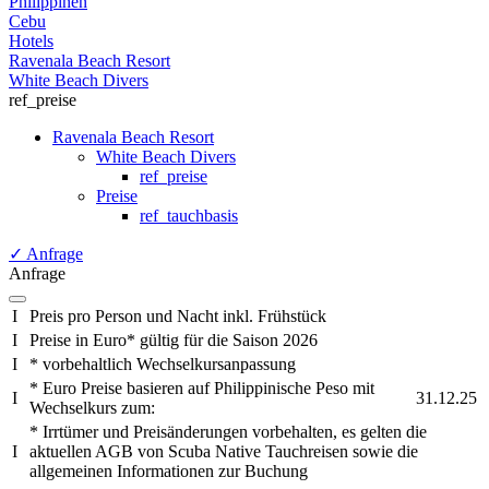
Philippinen
Cebu
Hotels
Ravenala Beach Resort
White Beach Divers
ref_preise
Ravenala Beach Resort
White Beach Divers
ref_preise
Preise
ref_tauchbasis
✓
Anfrage
Anfrage
I
Preis pro Person und Nacht inkl. Frühstück
I
Preise in Euro* gültig für die Saison 2026
I
* vorbehaltlich Wechselkursanpassung
* Euro Preise basieren auf Philippinische Peso mit
I
31.12.25
Wechselkurs zum:
* Irrtümer und Preisänderungen vorbehalten, es gelten die
I
aktuellen AGB von Scuba Native Tauchreisen sowie die
allgemeinen Informationen zur Buchung