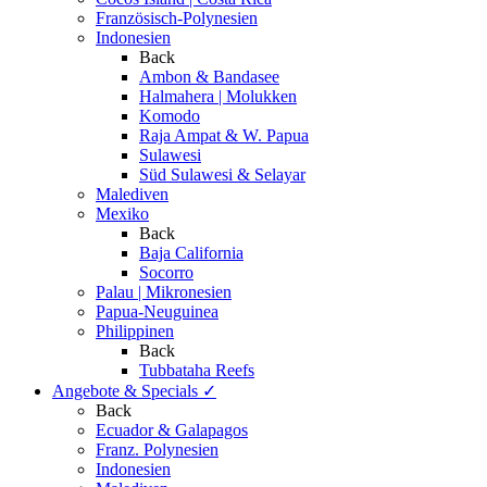
Französisch-Polynesien
Indonesien
Back
Ambon & Bandasee
Halmahera | Molukken
Komodo
Raja Ampat & W. Papua
Sulawesi
Süd Sulawesi & Selayar
Malediven
Mexiko
Back
Baja California
Socorro
Palau | Mikronesien
Papua-Neuguinea
Philippinen
Back
Tubbataha Reefs
Angebote & Specials
✓
Back
Ecuador & Galapagos
Franz. Polynesien
Indonesien