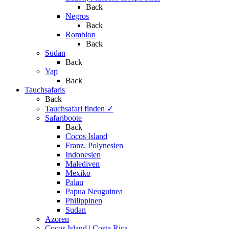
Back
Negros
Back
Romblon
Back
Sudan
Back
Yap
Back
Tauchsafaris
Back
Tauchsafari finden
✓
Safariboote
Back
Cocos Island
Franz. Polynesien
Indonesien
Malediven
Mexiko
Palau
Papua Neuguinea
Philippinen
Sudan
Azoren
Cocos Island | Costa Rica