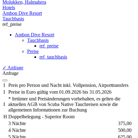
Molukken, Halmahera
Hotels
Ambon Dive Resort
Tauchbasis
ref_preise
Ambon Dive Resort
Tauchbasis
ref_preise
Preise
ref_tauchbasis
✓
Anfrage
Anfrage
I
Preis pro Person und Nacht inkl. Vollpension, Airporttransfers
I
Preise in Euro gültig vom 01.09.2026 bis 31.05.2026
* Irrtümer und Preisänderungen vorbehalten, es gelten die
I
aktuellen AGB von Scuba Native Tauchreisen sowie die
allgemeinen Informationen zur Buchung
H
Doppelbelegung - Superior Room
3 Nächte
375,00
4 Nächte
500,00
5 Nächte
625,00