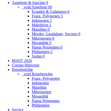
Angebote & Specials
9
_void Angebote
0
9
Ecuador & Galapagos
0
Franz. Polynesien
3
Indonesien
2
Malediven
1
Mauritius
0
Mexiko, Guadalupe, Socorro
0
Mikronesien
0
Mosambik
0
Papua Neuguinea
0
Philippinen
2
Sudan
0
BOOT 2026
Corona Hinweise
Reiseberichte
_void Reiseberichte
Franz. Polynesien
Indonesien
Mauritius
Mikronesien
Mosambik
Papua Neuguinea
Philippinen
Service