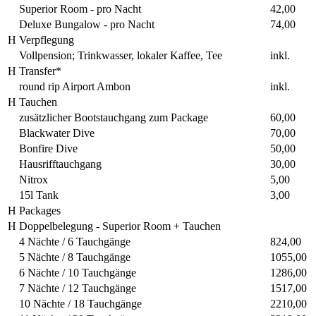
Superior Room - pro Nacht
42,00
Deluxe Bungalow - pro Nacht
74,00
H
Verpflegung
Vollpension; Trinkwasser, lokaler Kaffee, Tee
inkl.
H
Transfer*
round rip Airport Ambon
inkl.
H
Tauchen
zusätzlicher Bootstauchgang zum Package
60,00
Blackwater Dive
70,00
Bonfire Dive
50,00
Hausrifftauchgang
30,00
Nitrox
5,00
15l Tank
3,00
H
Packages
H
Doppelbelegung - Superior Room + Tauchen
4 Nächte / 6 Tauchgänge
824,00
5 Nächte / 8 Tauchgänge
1055,00
6 Nächte / 10 Tauchgänge
1286,00
7 Nächte / 12 Tauchgänge
1517,00
10 Nächte / 18 Tauchgänge
2210,00