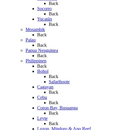
Back
Socorro
Back
Yucatán
Back
Mosambik
Back
Palau
Back
Papua Neuguinea
Back
Philippinen
Back
Bohol
Back
Safariboote
Cagayan
Back
Cebu
Back
Coron Bay, Busuanga
Back
Leyte
Back
Luzon, Mindoro & Apo Reef