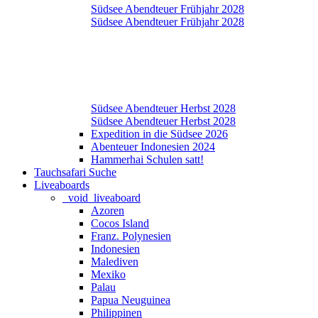
Südsee Abendteuer Frühjahr 2028
Südsee Abendteuer Frühjahr 2028
Südsee Abendteuer Herbst 2028
Südsee Abendteuer Herbst 2028
Expedition in die Südsee 2026
Abenteuer Indonesien 2024
Hammerhai Schulen satt!
Tauchsafari Suche
Liveaboards
_void_liveaboard
Azoren
Cocos Island
Franz. Polynesien
Indonesien
Malediven
Mexiko
Palau
Papua Neuguinea
Philippinen