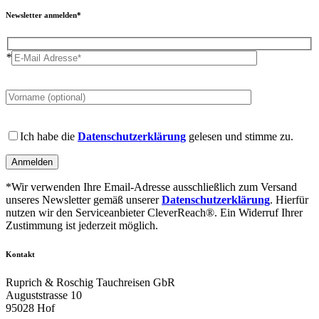
Newsletter anmelden*
*
Please
leave
this
field
Please
empty.
leave
Ich habe die
Datenschutzerklärung
gelesen und stimme zu.
this
field
empty.
*Wir verwenden Ihre Email-Adresse ausschließlich zum Versand
unseres Newsletter gemäß unserer
Datenschutzerklärung
. Hierfür
nutzen wir den Serviceanbieter CleverReach®. Ein Widerruf Ihrer
Zustimmung ist jederzeit möglich.
Kontakt
Ruprich & Roschig Tauchreisen GbR
Auguststrasse 10
95028 Hof