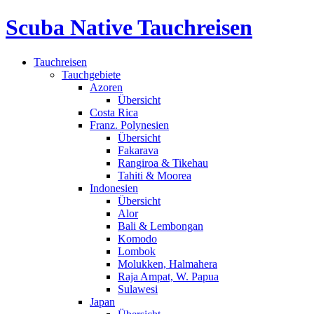
Scuba Native Tauchreisen
Tauchreisen
Tauchgebiete
Azoren
Übersicht
Costa Rica
Franz. Polynesien
Übersicht
Fakarava
Rangiroa & Tikehau
Tahiti & Moorea
Indonesien
Übersicht
Alor
Bali & Lembongan
Komodo
Lombok
Molukken, Halmahera
Raja Ampat, W. Papua
Sulawesi
Japan