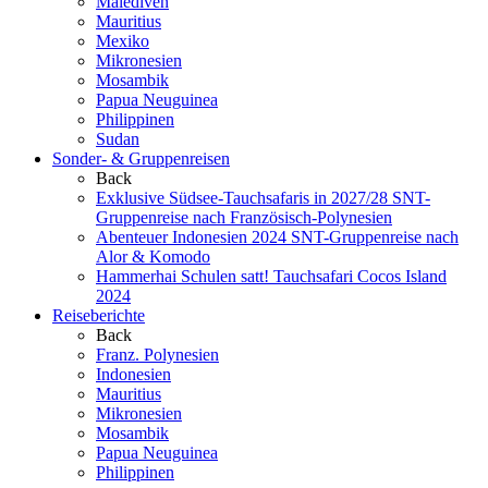
Malediven
Mauritius
Mexiko
Mikronesien
Mosambik
Papua Neuguinea
Philippinen
Sudan
Sonder- & Gruppenreisen
Back
Exklusive Südsee-Tauchsafaris in 2027/28
SNT-
Gruppenreise nach Französisch-Polynesien
Abenteuer Indonesien 2024
SNT-Gruppenreise nach
Alor & Komodo
Hammerhai Schulen satt!
Tauchsafari Cocos Island
2024
Reiseberichte
Back
Franz. Polynesien
Indonesien
Mauritius
Mikronesien
Mosambik
Papua Neuguinea
Philippinen