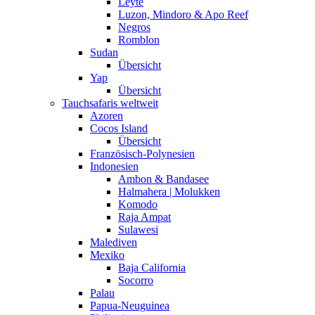
Leyte
Luzon, Mindoro & Apo Reef
Negros
Romblon
Sudan
Übersicht
Yap
Übersicht
Tauchsafaris weltweit
Azoren
Cocos Island
Übersicht
Französisch-Polynesien
Indonesien
Ambon & Bandasee
Halmahera | Molukken
Komodo
Raja Ampat
Sulawesi
Malediven
Mexiko
Baja California
Socorro
Palau
Papua-Neuguinea