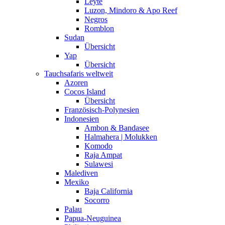
Leyte
Luzon, Mindoro & Apo Reef
Negros
Romblon
Sudan
Übersicht
Yap
Übersicht
Tauchsafaris weltweit
Azoren
Cocos Island
Übersicht
Französisch-Polynesien
Indonesien
Ambon & Bandasee
Halmahera | Molukken
Komodo
Raja Ampat
Sulawesi
Malediven
Mexiko
Baja California
Socorro
Palau
Papua-Neuguinea