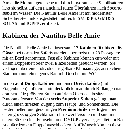
Amie die Motorengeräusche und durch hydraulische Stabilisatoren
liegt sie selbst auf den manchmal rauen Überfahrten nach Socorro
stabil im Wasser. Die Nautilus Belle Amie ist mit modernster
Sicherheitstechnik ausgestattet und nach ISM, ISPS, GMDSS,
SOLAS und IOPPP zertifiziert.
Kabinen der Nautilus Belle Amie
Die Nautilus Belle Amie hat insgesamt
17 Kabinen für bis zu 36
Gäste
, bei normalen Safaris werden aber meist nur 28 Passagiere
mit an Bord genommen. Fast alle Kabinen können entweder mit
einem Doppelbett oder zwei Einzelbetten gebucht werden. Sie
verfügen über eine individuell regelbare Klimaanlage, ausreichend
Stauraum und ein eigenes Bad mit Dusche und WC.
In den
acht Doppelkabinen
und einer
Dreierkabine
(mit
Etagenbetten) auf dem Unterdeck blickt man durch Bullaugen nach
draußen. Die größeren Suiten auf dem Oberdeck besitzen
Panoramafenster. Von den
sechs Superior Suiten
gelangt man
durch einen direkten Zugang zum Haupt- und Sonnendeck. Die
beiden hellen und geräumigen
Premium Suiten
verfügen über
einen großzügigen Schlafraum für zwei Personen und sind mit
einem Sitzbereich, Fernseher und DVD-Player ausgestattet; im Bad
ist außerdem ein Doppelwaschbecken. Auf Wunsch können diese