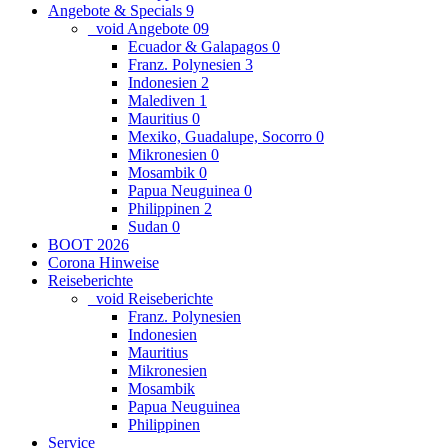
Angebote & Specials
9
_void Angebote
0
9
Ecuador & Galapagos
0
Franz. Polynesien
3
Indonesien
2
Malediven
1
Mauritius
0
Mexiko, Guadalupe, Socorro
0
Mikronesien
0
Mosambik
0
Papua Neuguinea
0
Philippinen
2
Sudan
0
BOOT 2026
Corona Hinweise
Reiseberichte
_void Reiseberichte
Franz. Polynesien
Indonesien
Mauritius
Mikronesien
Mosambik
Papua Neuguinea
Philippinen
Service