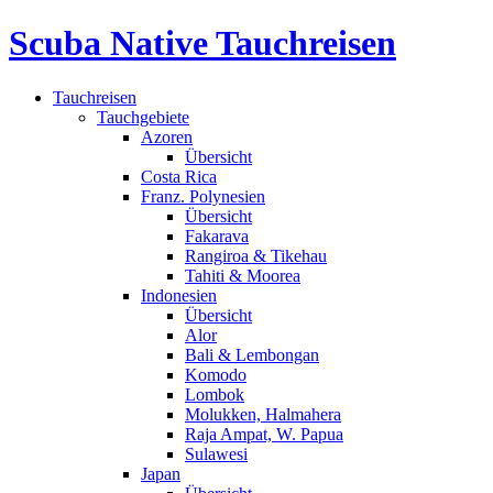
Scuba Native Tauchreisen
Tauchreisen
Tauchgebiete
Azoren
Übersicht
Costa Rica
Franz. Polynesien
Übersicht
Fakarava
Rangiroa & Tikehau
Tahiti & Moorea
Indonesien
Übersicht
Alor
Bali & Lembongan
Komodo
Lombok
Molukken, Halmahera
Raja Ampat, W. Papua
Sulawesi
Japan