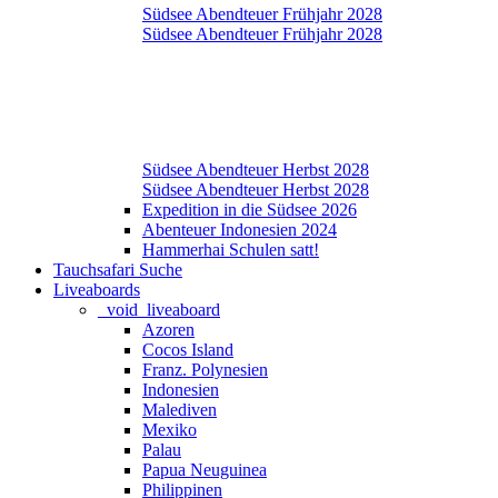
Südsee Abendteuer Frühjahr 2028
Südsee Abendteuer Frühjahr 2028
Südsee Abendteuer Herbst 2028
Südsee Abendteuer Herbst 2028
Expedition in die Südsee 2026
Abenteuer Indonesien 2024
Hammerhai Schulen satt!
Tauchsafari Suche
Liveaboards
_void_liveaboard
Azoren
Cocos Island
Franz. Polynesien
Indonesien
Malediven
Mexiko
Palau
Papua Neuguinea
Philippinen