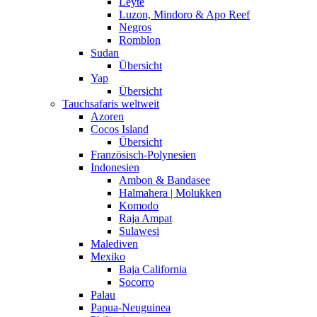
Leyte
Luzon, Mindoro & Apo Reef
Negros
Romblon
Sudan
Übersicht
Yap
Übersicht
Tauchsafaris weltweit
Azoren
Cocos Island
Übersicht
Französisch-Polynesien
Indonesien
Ambon & Bandasee
Halmahera | Molukken
Komodo
Raja Ampat
Sulawesi
Malediven
Mexiko
Baja California
Socorro
Palau
Papua-Neuguinea