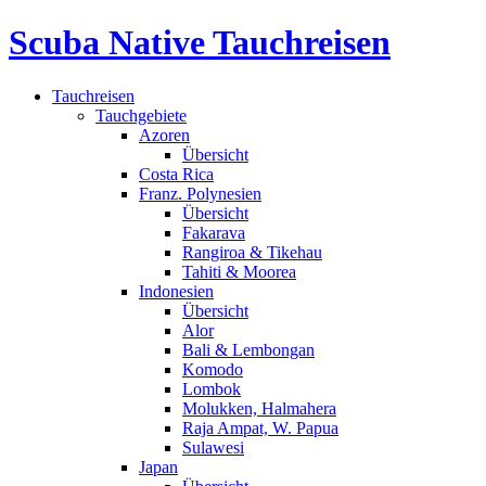
Scuba Native Tauchreisen
Tauchreisen
Tauchgebiete
Azoren
Übersicht
Costa Rica
Franz. Polynesien
Übersicht
Fakarava
Rangiroa & Tikehau
Tahiti & Moorea
Indonesien
Übersicht
Alor
Bali & Lembongan
Komodo
Lombok
Molukken, Halmahera
Raja Ampat, W. Papua
Sulawesi
Japan