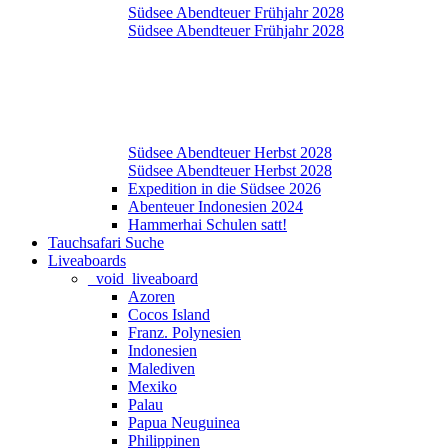
Südsee Abendteuer Frühjahr 2028
Südsee Abendteuer Frühjahr 2028
Südsee Abendteuer Herbst 2028
Südsee Abendteuer Herbst 2028
Expedition in die Südsee 2026
Abenteuer Indonesien 2024
Hammerhai Schulen satt!
Tauchsafari Suche
Liveaboards
_void_liveaboard
Azoren
Cocos Island
Franz. Polynesien
Indonesien
Malediven
Mexiko
Palau
Papua Neuguinea
Philippinen