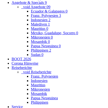
Angebote & Specials
9
_void Angebote
0
9
Ecuador & Galapagos
0
Franz. Polynesien
3
Indonesien
2
Malediven
1
Mauritius
0
Mexiko, Guadalupe, Socorro
0
Mikronesien
0
Mosambik
0
Papua Neuguinea
0
Philippinen
2
Sudan
0
BOOT 2026
Corona Hinweise
Reiseberichte
_void Reiseberichte
Franz. Polynesien
Indonesien
Mauritius
Mikronesien
Mosambik
Papua Neuguinea
Philippinen
Service