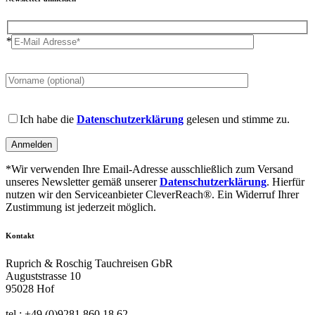
*
Please
leave
this
field
Please
empty.
leave
Ich habe die
Datenschutzerklärung
gelesen und stimme zu.
this
field
empty.
*Wir verwenden Ihre Email-Adresse ausschließlich zum Versand
unseres Newsletter gemäß unserer
Datenschutzerklärung
. Hierfür
nutzen wir den Serviceanbieter CleverReach®. Ein Widerruf Ihrer
Zustimmung ist jederzeit möglich.
Kontakt
Ruprich & Roschig Tauchreisen GbR
Auguststrasse 10
95028 Hof
tel.: +49 (0)9281 860 18 62