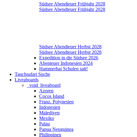
Südsee Abendteuer Frühjahr 2028
Südsee Abendteuer Frühjahr 2028
Südsee Abendteuer Herbst 2028
Südsee Abendteuer Herbst 2028
Expedition in die Südsee 2026
Abenteuer Indonesien 2024
Hammerhai Schulen satt!
Tauchsafari Suche
Liveaboards
_void_liveaboard
Azoren
Cocos Island
Franz. Polynesien
Indonesien
Malediven
Mexiko
Palau
Papua Neuguinea
Philippinen