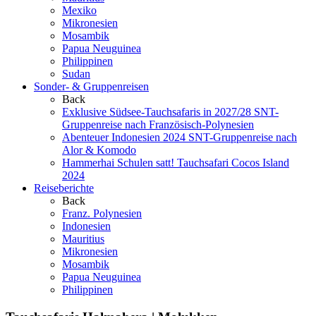
Mexiko
Mikronesien
Mosambik
Papua Neuguinea
Philippinen
Sudan
Sonder- & Gruppenreisen
Back
Exklusive Südsee-Tauchsafaris in 2027/28
SNT-
Gruppenreise nach Französisch-Polynesien
Abenteuer Indonesien 2024
SNT-Gruppenreise nach
Alor & Komodo
Hammerhai Schulen satt!
Tauchsafari Cocos Island
2024
Reiseberichte
Back
Franz. Polynesien
Indonesien
Mauritius
Mikronesien
Mosambik
Papua Neuguinea
Philippinen