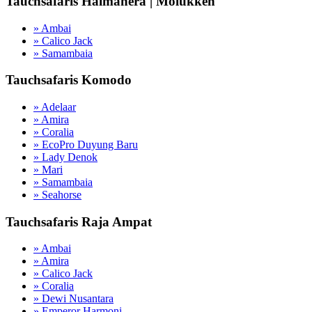
Tauchsafaris Halmahera | Molukken
» Ambai
» Calico Jack
» Samambaia
Tauchsafaris Komodo
» Adelaar
» Amira
» Coralia
» EcoPro Duyung Baru
» Lady Denok
» Mari
» Samambaia
» Seahorse
Tauchsafaris Raja Ampat
» Ambai
» Amira
» Calico Jack
» Coralia
» Dewi Nusantara
» Emperor Harmoni