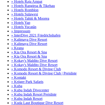
» Hotels Raja Ampat
» Hotels Rangiroa & Tikehau
» Hotels Romblon
» Hotels Sulawesi
» Hotels Tahiti & Moorea
» Hotels Yap
» Hotels Yucatán
» Impressum
» InterDive 2021 Friedrichshafen
» Kalimaya Dive Resort
» Kalimaya Dive Resort
» Keana
» Kia Ora Resort & Spa
» Kia Ora Resort & Spa
» Kokay's Maldito Dive Resort
» Kokay's Maldito Dive Resort
» Komodo Resort & Diving Club
» Komodo Resort & Diving Club | Preisliste
» Kontakt
» Krüger Park Safaris
» Kuba
» Kubu Indah Divecenter
» Kubu Indah Resort Preisliste
» Kubu Indah Resort
» Kuda Laut Boutique Dive Resort