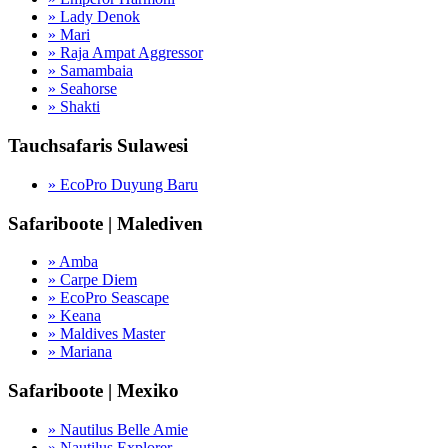
» Lady Denok
» Mari
» Raja Ampat Aggressor
» Samambaia
» Seahorse
» Shakti
Tauchsafaris Sulawesi
» EcoPro Duyung Baru
Safariboote | Malediven
» Amba
» Carpe Diem
» EcoPro Seascape
» Keana
» Maldives Master
» Mariana
Safariboote | Mexiko
» Nautilus Belle Amie
» Nautilus Explorer