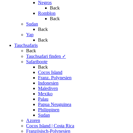
Negros
Back
Romblon
Back
Sudan
Back
Yap
Back
Tauchsafaris
Back
Tauchsafari finden
✓
Safariboote
Back
Cocos Island
Franz. Polynesien
Indonesien
Malediven
Mexiko
Palau
Papua Neuguinea
Philippinen
Sudan
Azoren
Cocos Island | Costa Rica
Französisch-Polynesien