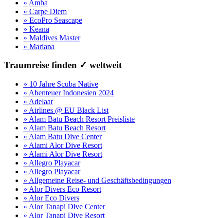
» Amba
» Carpe Diem
» EcoPro Seascape
» Keana
» Maldives Master
» Mariana
Traumreise finden ✓ weltweit
» 10 Jahre Scuba Native
» Abenteuer Indonesien 2024
» Adelaar
» Airlines @ EU Black List
» Alam Batu Beach Resort Preisliste
» Alam Batu Beach Resort
» Alam Batu Dive Center
» Alami Alor Dive Resort
» Alami Alor Dive Resort
» Allegro Playacar
» Allegro Playacar
» Allgemeine Reise- und Geschäftsbedingungen
» Alor Divers Eco Resort
» Alor Eco Divers
» Alor Tanapi Dive Center
» Alor Tanapi Dive Resort