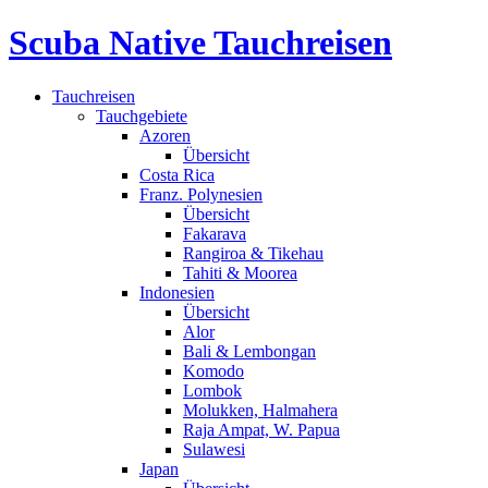
Scuba Native Tauchreisen
Tauchreisen
Tauchgebiete
Azoren
Übersicht
Costa Rica
Franz. Polynesien
Übersicht
Fakarava
Rangiroa & Tikehau
Tahiti & Moorea
Indonesien
Übersicht
Alor
Bali & Lembongan
Komodo
Lombok
Molukken, Halmahera
Raja Ampat, W. Papua
Sulawesi
Japan