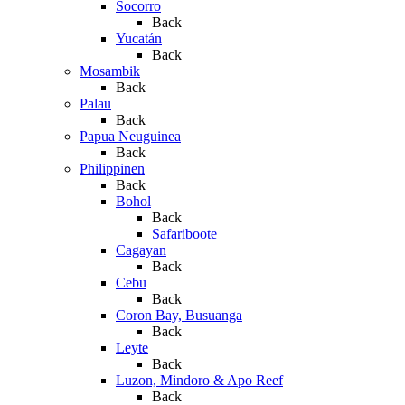
Socorro
Back
Yucatán
Back
Mosambik
Back
Palau
Back
Papua Neuguinea
Back
Philippinen
Back
Bohol
Back
Safariboote
Cagayan
Back
Cebu
Back
Coron Bay, Busuanga
Back
Leyte
Back
Luzon, Mindoro & Apo Reef
Back