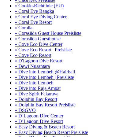
» Casa Rex Preisliste
» Cookie-Richtlinie (EU)
» Coral Eye Bangka
» Coral Eye Diving Center
» Coral Eye Resort
» Coralia
» Corasiida Guest House Preisliste
» Corasiida Guesthouse
» Cove Eco Dive Center
» Cove Eco Resort | Preisliste
» Cove Eco Resort
» D'Lagoon Dive Resort
» Dewi Nusantara
» Dive into Lembeh @Hairball
» Dive into Lembeh | Preisliste
» Dive into Lembeh
» Dive into Raja Ampat
» Dive Spirit Fakarava
» Dolphin Bay Resort
» Dolphin Bay Resort Preisliste
» DSGVO
» D’Lagoon Dive Center
» D’Lagoon Dive Resort
» Easy Diving & Beach Resort
» Easy Diving Beach Resort Preisliste