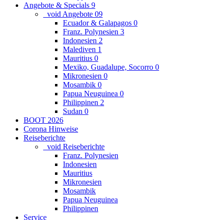
Angebote & Specials
9
_void Angebote
0
9
Ecuador & Galapagos
0
Franz. Polynesien
3
Indonesien
2
Malediven
1
Mauritius
0
Mexiko, Guadalupe, Socorro
0
Mikronesien
0
Mosambik
0
Papua Neuguinea
0
Philippinen
2
Sudan
0
BOOT 2026
Corona Hinweise
Reiseberichte
_void Reiseberichte
Franz. Polynesien
Indonesien
Mauritius
Mikronesien
Mosambik
Papua Neuguinea
Philippinen
Service