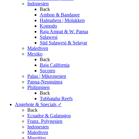
Indonesien
Back
Ambon & Bandasee
Halmahera | Molukken
Komodo
Raja Ampat & W. Papua
Sulawesi
Süd Sulawesi & Selayar
Malediven
Mexiko
Back
Baja California
Socorro
Palau | Mikronesien
Papua-Neuguinea
Philippinen
Back
Tubbataha Reefs
Angebote & Specials
✓
Back
Ecuador & Galapagos
Franz. Polynesien
Indonesien
Malediven
Mauritius