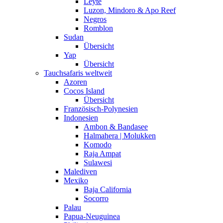
Leyte
Luzon, Mindoro & Apo Reef
Negros
Romblon
Sudan
Übersicht
Yap
Übersicht
Tauchsafaris weltweit
Azoren
Cocos Island
Übersicht
Französisch-Polynesien
Indonesien
Ambon & Bandasee
Halmahera | Molukken
Komodo
Raja Ampat
Sulawesi
Malediven
Mexiko
Baja California
Socorro
Palau
Papua-Neuguinea