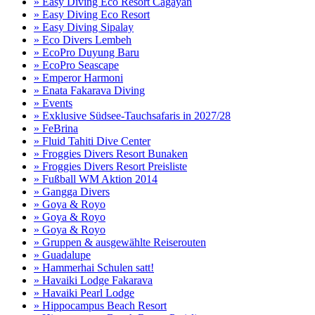
» Easy Diving Eco Resort Cagayan
» Easy Diving Eco Resort
» Easy Diving Sipalay
» Eco Divers Lembeh
» EcoPro Duyung Baru
» EcoPro Seascape
» Emperor Harmoni
» Enata Fakarava Diving
» Events
» Exklusive Südsee-Tauchsafaris in 2027/28
» FeBrina
» Fluid Tahiti Dive Center
» Froggies Divers Resort Bunaken
» Froggies Divers Resort Preisliste
» Fußball WM Aktion 2014
» Gangga Divers
» Goya & Royo
» Goya & Royo
» Goya & Royo
» Gruppen & ausgewählte Reiserouten
» Guadalupe
» Hammerhai Schulen satt!
» Havaiki Lodge Fakarava
» Havaiki Pearl Lodge
» Hippocampus Beach Resort