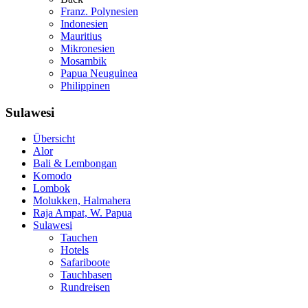
Franz. Polynesien
Indonesien
Mauritius
Mikronesien
Mosambik
Papua Neuguinea
Philippinen
Sulawesi
Übersicht
Alor
Bali & Lembongan
Komodo
Lombok
Molukken, Halmahera
Raja Ampat, W. Papua
Sulawesi
Tauchen
Hotels
Safariboote
Tauchbasen
Rundreisen