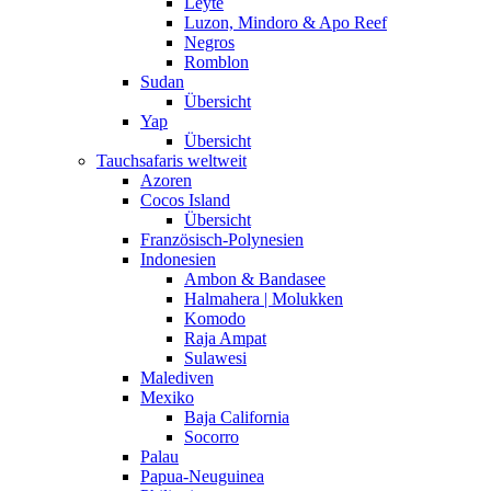
Leyte
Luzon, Mindoro & Apo Reef
Negros
Romblon
Sudan
Übersicht
Yap
Übersicht
Tauchsafaris weltweit
Azoren
Cocos Island
Übersicht
Französisch-Polynesien
Indonesien
Ambon & Bandasee
Halmahera | Molukken
Komodo
Raja Ampat
Sulawesi
Malediven
Mexiko
Baja California
Socorro
Palau
Papua-Neuguinea