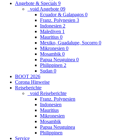
Angebote & Specials
9
_void Angebote
0
9
Ecuador & Galapagos
0
Franz. Polynesien
3
Indonesien
2
Malediven
1
Mauritius
0
Mexiko, Guadalupe, Socorro
0
Mikronesien
0
Mosambik
0
Papua Neuguinea
0
Philippinen
2
Sudan
0
BOOT 2026
Corona Hinweise
Reiseberichte
_void Reiseberichte
Franz. Polynesien
Indonesien
Mauritius
Mikronesien
Mosambik
Papua Neuguinea
Philippinen
Service