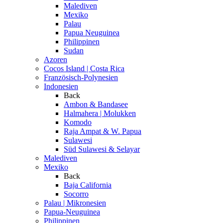
Malediven
Mexiko
Palau
Papua Neuguinea
Philippinen
Sudan
Azoren
Cocos Island | Costa Rica
Französisch-Polynesien
Indonesien
Back
Ambon & Bandasee
Halmahera | Molukken
Komodo
Raja Ampat & W. Papua
Sulawesi
Süd Sulawesi & Selayar
Malediven
Mexiko
Back
Baja California
Socorro
Palau | Mikronesien
Papua-Neuguinea
Philippinen