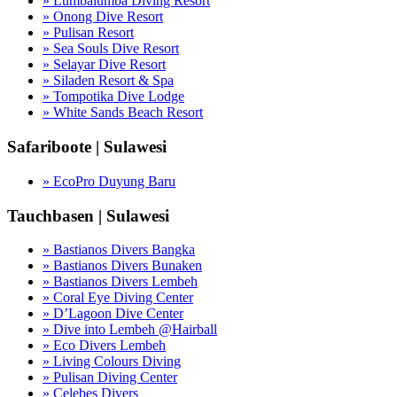
» Lumbalumba Diving Resort
» Onong Dive Resort
» Pulisan Resort
» Sea Souls Dive Resort
» Selayar Dive Resort
» Siladen Resort & Spa
» Tompotika Dive Lodge
» White Sands Beach Resort
Safariboote | Sulawesi
» EcoPro Duyung Baru
Tauchbasen | Sulawesi
» Bastianos Divers Bangka
» Bastianos Divers Bunaken
» Bastianos Divers Lembeh
» Coral Eye Diving Center
» D’Lagoon Dive Center
» Dive into Lembeh @Hairball
» Eco Divers Lembeh
» Living Colours Diving
» Pulisan Diving Center
» Celebes Divers