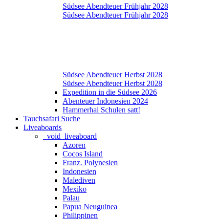
Südsee Abendteuer Frühjahr 2028
Südsee Abendteuer Frühjahr 2028
Südsee Abendteuer Herbst 2028
Südsee Abendteuer Herbst 2028
Expedition in die Südsee 2026
Abenteuer Indonesien 2024
Hammerhai Schulen satt!
Tauchsafari Suche
Liveaboards
_void_liveaboard
Azoren
Cocos Island
Franz. Polynesien
Indonesien
Malediven
Mexiko
Palau
Papua Neuguinea
Philippinen