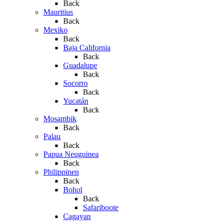
Back
Mauritius
Back
Mexiko
Back
Baja California
Back
Guadalupe
Back
Socorro
Back
Yucatán
Back
Mosambik
Back
Palau
Back
Papua Neuguinea
Back
Philippinen
Back
Bohol
Back
Safariboote
Cagayan