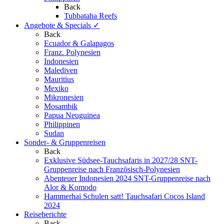
Back
Tubbataha Reefs
Angebote & Specials
✓
Back
Ecuador & Galapagos
Franz. Polynesien
Indonesien
Malediven
Mauritius
Mexiko
Mikronesien
Mosambik
Papua Neuguinea
Philippinen
Sudan
Sonder- & Gruppenreisen
Back
Exklusive Südsee-Tauchsafaris in 2027/28
SNT-
Gruppenreise nach Französisch-Polynesien
Abenteuer Indonesien 2024
SNT-Gruppenreise nach
Alor & Komodo
Hammerhai Schulen satt!
Tauchsafari Cocos Island
2024
Reiseberichte
Back