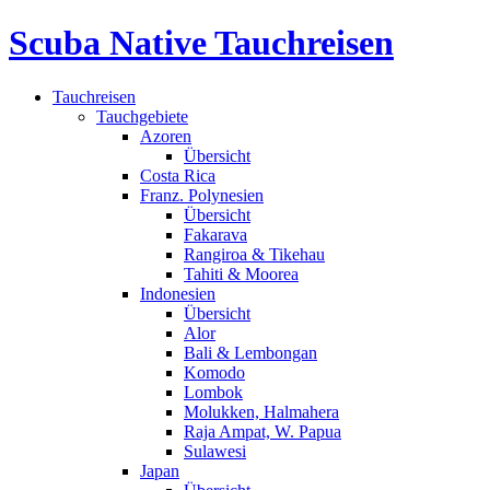
Scuba Native Tauchreisen
Tauchreisen
Tauchgebiete
Azoren
Übersicht
Costa Rica
Franz. Polynesien
Übersicht
Fakarava
Rangiroa & Tikehau
Tahiti & Moorea
Indonesien
Übersicht
Alor
Bali & Lembongan
Komodo
Lombok
Molukken, Halmahera
Raja Ampat, W. Papua
Sulawesi
Japan