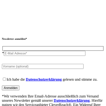
Newsletter anmelden*
*
Please
leave
this
field
Please
empty.
leave
Ich habe die
Datenschutzerklärung
gelesen und stimme zu.
this
field
empty.
*Wir verwenden Ihre Email-Adresse ausschließlich zum Versand
unseres Newsletter gemäß unserer
Datenschutzerklärung
. Hierfür
nutzen wir den Serviceanbieter CleverReach®. Ein Widerruf Ihrer