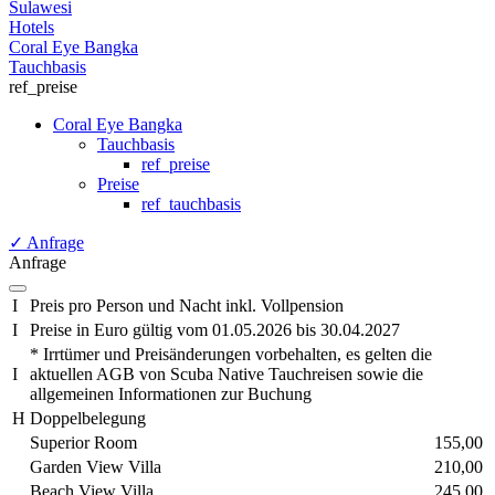
Sulawesi
Hotels
Coral Eye Bangka
Tauchbasis
ref_preise
Coral Eye Bangka
Tauchbasis
ref_preise
Preise
ref_tauchbasis
✓
Anfrage
Anfrage
I
Preis pro Person und Nacht inkl. Vollpension
I
Preise in Euro gültig vom 01.05.2026 bis 30.04.2027
* Irrtümer und Preisänderungen vorbehalten, es gelten die
I
aktuellen AGB von Scuba Native Tauchreisen sowie die
allgemeinen Informationen zur Buchung
H
Doppelbelegung
Superior Room
155,00
Garden View Villa
210,00
Beach View Villa
245,00