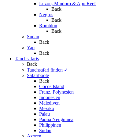
Luzon, Mindoro & Apo Reef
Back
Negros
Back
Romblon
Back
Sudan
Back
Yap
Back
Tauchsafaris
Back
Tauchsafari finden
✓
Safariboote
Back
Cocos Island
Franz. Polynesien
Indonesien
Malediven
Mexiko
Palau
Papua Neuguinea
Philippinen
Sudan
Azoren