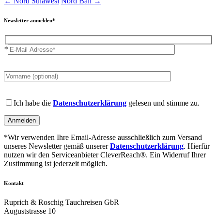
←
Nord Sulawesi
Nord Bali
→
Newsletter anmelden*
*
Please
leave
this
field
Please
empty.
leave
Ich habe die
Datenschutzerklärung
gelesen und stimme zu.
this
field
empty.
*Wir verwenden Ihre Email-Adresse ausschließlich zum Versand
unseres Newsletter gemäß unserer
Datenschutzerklärung
. Hierfür
nutzen wir den Serviceanbieter CleverReach®. Ein Widerruf Ihrer
Zustimmung ist jederzeit möglich.
Kontakt
Ruprich & Roschig Tauchreisen GbR
Auguststrasse 10