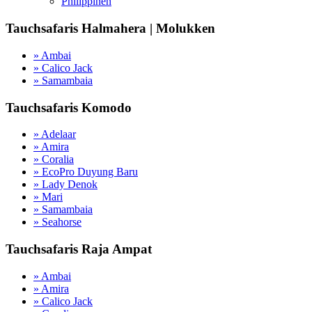
Philippinen
Tauchsafaris Halmahera | Molukken
» Ambai
» Calico Jack
» Samambaia
Tauchsafaris Komodo
» Adelaar
» Amira
» Coralia
» EcoPro Duyung Baru
» Lady Denok
» Mari
» Samambaia
» Seahorse
Tauchsafaris Raja Ampat
» Ambai
» Amira
» Calico Jack