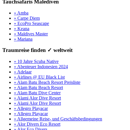
Tauchsafaris Malediven
» Amba
» Carpe Diem
» EcoPro Seascape
» Keana
» Maldives Master
» Mariana
Traumreise finden ✓ weltweit
» 10 Jahre Scuba Native
» Abenteuer Indonesien 2024
» Adelaar
» Airlines @ EU Black List
» Alam Batu Beach Resort Preisliste
» Alam Batu Beach Resort
» Alam Batu Dive Center
» Alami Alor Dive Resort
» Alami Alor Dive Resort
» Allegro Playacar
» Allegro Playacar
» Allgemeine Reise- und Geschäftsbedingungen
» Alor Divers Eco Resort
» Alor Eco Divers