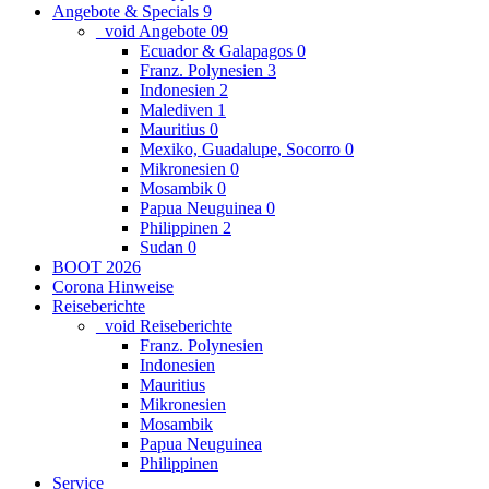
Angebote & Specials
9
_void Angebote
0
9
Ecuador & Galapagos
0
Franz. Polynesien
3
Indonesien
2
Malediven
1
Mauritius
0
Mexiko, Guadalupe, Socorro
0
Mikronesien
0
Mosambik
0
Papua Neuguinea
0
Philippinen
2
Sudan
0
BOOT 2026
Corona Hinweise
Reiseberichte
_void Reiseberichte
Franz. Polynesien
Indonesien
Mauritius
Mikronesien
Mosambik
Papua Neuguinea
Philippinen
Service