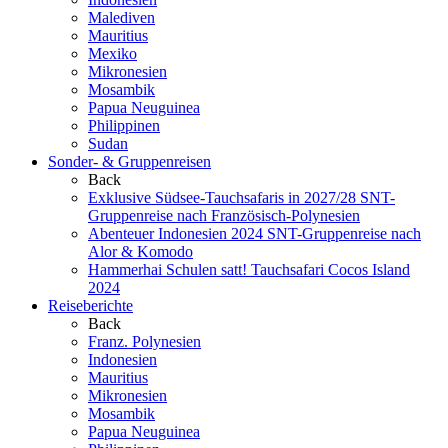
Malediven
Mauritius
Mexiko
Mikronesien
Mosambik
Papua Neuguinea
Philippinen
Sudan
Sonder- & Gruppenreisen
Back
Exklusive Südsee-Tauchsafaris in 2027/28
SNT-
Gruppenreise nach Französisch-Polynesien
Abenteuer Indonesien 2024
SNT-Gruppenreise nach
Alor & Komodo
Hammerhai Schulen satt!
Tauchsafari Cocos Island
2024
Reiseberichte
Back
Franz. Polynesien
Indonesien
Mauritius
Mikronesien
Mosambik
Papua Neuguinea