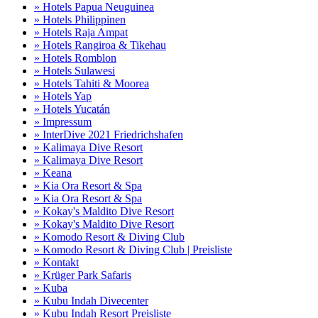
» Hotels Papua Neuguinea
» Hotels Philippinen
» Hotels Raja Ampat
» Hotels Rangiroa & Tikehau
» Hotels Romblon
» Hotels Sulawesi
» Hotels Tahiti & Moorea
» Hotels Yap
» Hotels Yucatán
» Impressum
» InterDive 2021 Friedrichshafen
» Kalimaya Dive Resort
» Kalimaya Dive Resort
» Keana
» Kia Ora Resort & Spa
» Kia Ora Resort & Spa
» Kokay's Maldito Dive Resort
» Kokay's Maldito Dive Resort
» Komodo Resort & Diving Club
» Komodo Resort & Diving Club | Preisliste
» Kontakt
» Krüger Park Safaris
» Kuba
» Kubu Indah Divecenter
» Kubu Indah Resort Preisliste