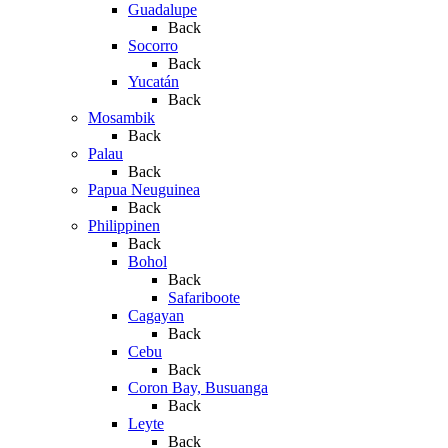
Guadalupe
Back
Socorro
Back
Yucatán
Back
Mosambik
Back
Palau
Back
Papua Neuguinea
Back
Philippinen
Back
Bohol
Back
Safariboote
Cagayan
Back
Cebu
Back
Coron Bay, Busuanga
Back
Leyte
Back