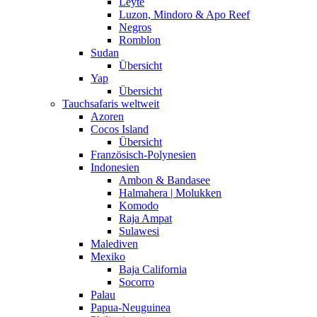
Leyte
Luzon, Mindoro & Apo Reef
Negros
Romblon
Sudan
Übersicht
Yap
Übersicht
Tauchsafaris weltweit
Azoren
Cocos Island
Übersicht
Französisch-Polynesien
Indonesien
Ambon & Bandasee
Halmahera | Molukken
Komodo
Raja Ampat
Sulawesi
Malediven
Mexiko
Baja California
Socorro
Palau
Papua-Neuguinea