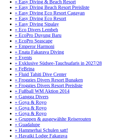
» Easy Diving & Beach Resort
» Easy Diving Beach Resort Preisliste
» Easy Diving Eco Resort Cagayan
» Easy Diving Eco Resort
» Easy Diving Sipalay
» Eco Divers Lembeh
» EcoPro Duyung Baru
» EcoPro Seascape
» Emperor Harmoni
» Enata Fakarava Diving
» Events
» Exklusive Südsee-Tauchsafaris in 2027/28
» FeBrina
» Fluid Tahiti Dive Center
» Froggies Divers Resort Bunaken
» Froggies Divers Resort Preisliste
» Fußball WM Aktion 2014
» Gangga Divers
» Goya & Royo
» Goya & Royo
» Goya & Royo
» Gruppen & ausgewählte Reiserouten
» Guadalupe
» Hammerhai Schulen satt!
» Havaiki Lodge Fakarava