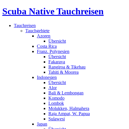
Scuba Native Tauchreisen
Tauchreisen
Tauchgebiete
Azoren
Übersicht
Costa Rica
Franz. Polynesien
Übersicht
Fakarava
Rangiroa & Tikehau
Tahiti & Moorea
Indonesien
Übersicht
Alor
Bali & Lembongan
Komodo
Lombok
Molukken, Halmahera
Raja Ampat, W. Papua
Sulawesi
Japan