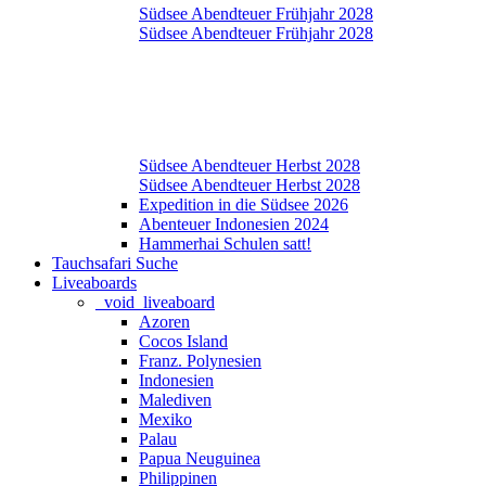
Südsee Abendteuer Frühjahr 2028
Südsee Abendteuer Frühjahr 2028
Südsee Abendteuer Herbst 2028
Südsee Abendteuer Herbst 2028
Expedition in die Südsee 2026
Abenteuer Indonesien 2024
Hammerhai Schulen satt!
Tauchsafari Suche
Liveaboards
_void_liveaboard
Azoren
Cocos Island
Franz. Polynesien
Indonesien
Malediven
Mexiko
Palau
Papua Neuguinea
Philippinen