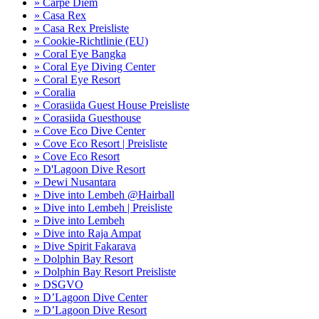
» Carpe Diem
» Casa Rex
» Casa Rex Preisliste
» Cookie-Richtlinie (EU)
» Coral Eye Bangka
» Coral Eye Diving Center
» Coral Eye Resort
» Coralia
» Corasiida Guest House Preisliste
» Corasiida Guesthouse
» Cove Eco Dive Center
» Cove Eco Resort | Preisliste
» Cove Eco Resort
» D'Lagoon Dive Resort
» Dewi Nusantara
» Dive into Lembeh @Hairball
» Dive into Lembeh | Preisliste
» Dive into Lembeh
» Dive into Raja Ampat
» Dive Spirit Fakarava
» Dolphin Bay Resort
» Dolphin Bay Resort Preisliste
» DSGVO
» D’Lagoon Dive Center
» D’Lagoon Dive Resort