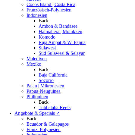
Cocos Island | Costa Rica
Französisch-Polynesien
Indonesien
Back
Ambon & Bandasee
Halmahera | Molukken
Komodo
Raja Ampat & W. Papua
Sulawesi
Süd Sulawesi & Selayar
Malediven
Mexiko
Back
Baja California
Socorro
Palau | Mikronesien
Papua-Neuguinea
Philippinen
Back
Tubbataha Reefs
Angebote & Specials
✓
Back
Ecuador & Galapagos
Franz. Polynesien
Indonesien