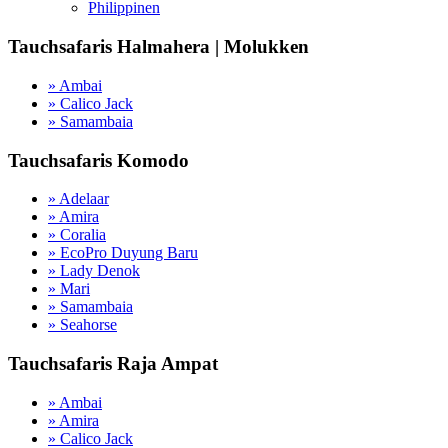
Philippinen
Tauchsafaris Halmahera | Molukken
» Ambai
» Calico Jack
» Samambaia
Tauchsafaris Komodo
» Adelaar
» Amira
» Coralia
» EcoPro Duyung Baru
» Lady Denok
» Mari
» Samambaia
» Seahorse
Tauchsafaris Raja Ampat
» Ambai
» Amira
» Calico Jack