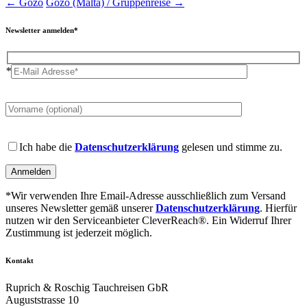
←
Gozo
Gozo (Malta) / Gruppenreise
→
Newsletter anmelden*
*
Please
leave
this
field
Please
empty.
leave
Ich habe die
Datenschutzerklärung
gelesen und stimme zu.
this
field
empty.
*Wir verwenden Ihre Email-Adresse ausschließlich zum Versand
unseres Newsletter gemäß unserer
Datenschutzerklärung
. Hierfür
nutzen wir den Serviceanbieter CleverReach®. Ein Widerruf Ihrer
Zustimmung ist jederzeit möglich.
Kontakt
Ruprich & Roschig Tauchreisen GbR
Auguststrasse 10