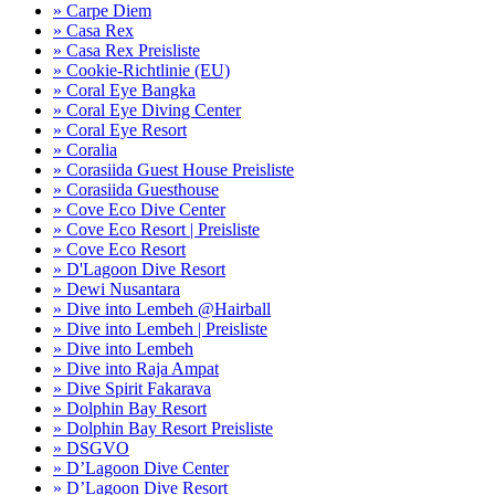
» Carpe Diem
» Casa Rex
» Casa Rex Preisliste
» Cookie-Richtlinie (EU)
» Coral Eye Bangka
» Coral Eye Diving Center
» Coral Eye Resort
» Coralia
» Corasiida Guest House Preisliste
» Corasiida Guesthouse
» Cove Eco Dive Center
» Cove Eco Resort | Preisliste
» Cove Eco Resort
» D'Lagoon Dive Resort
» Dewi Nusantara
» Dive into Lembeh @Hairball
» Dive into Lembeh | Preisliste
» Dive into Lembeh
» Dive into Raja Ampat
» Dive Spirit Fakarava
» Dolphin Bay Resort
» Dolphin Bay Resort Preisliste
» DSGVO
» D’Lagoon Dive Center
» D’Lagoon Dive Resort