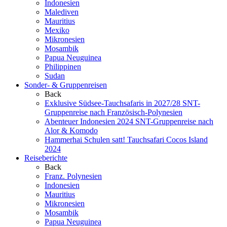
Indonesien
Malediven
Mauritius
Mexiko
Mikronesien
Mosambik
Papua Neuguinea
Philippinen
Sudan
Sonder- & Gruppenreisen
Back
Exklusive Südsee-Tauchsafaris in 2027/28
SNT-
Gruppenreise nach Französisch-Polynesien
Abenteuer Indonesien 2024
SNT-Gruppenreise nach
Alor & Komodo
Hammerhai Schulen satt!
Tauchsafari Cocos Island
2024
Reiseberichte
Back
Franz. Polynesien
Indonesien
Mauritius
Mikronesien
Mosambik
Papua Neuguinea