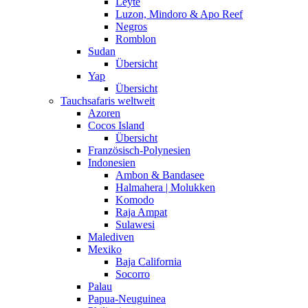
Leyte
Luzon, Mindoro & Apo Reef
Negros
Romblon
Sudan
Übersicht
Yap
Übersicht
Tauchsafaris weltweit
Azoren
Cocos Island
Übersicht
Französisch-Polynesien
Indonesien
Ambon & Bandasee
Halmahera | Molukken
Komodo
Raja Ampat
Sulawesi
Malediven
Mexiko
Baja California
Socorro
Palau
Papua-Neuguinea