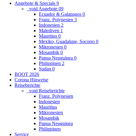
Angebote & Specials
9
_void Angebote
0
9
Ecuador & Galapagos
0
Franz. Polynesien
3
Indonesien
2
Malediven
1
Mauritius
0
Mexiko, Guadalupe, Socorro
0
Mikronesien
0
Mosambik
0
Papua Neuguinea
0
Philippinen
2
Sudan
0
BOOT 2026
Corona Hinweise
Reiseberichte
_void Reiseberichte
Franz. Polynesien
Indonesien
Mauritius
Mikronesien
Mosambik
Papua Neuguinea
Philippinen
Service