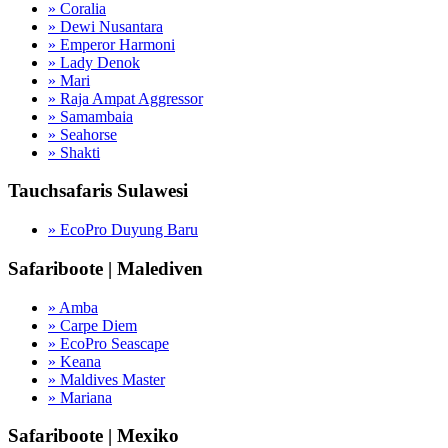
» Coralia
» Dewi Nusantara
» Emperor Harmoni
» Lady Denok
» Mari
» Raja Ampat Aggressor
» Samambaia
» Seahorse
» Shakti
Tauchsafaris Sulawesi
» EcoPro Duyung Baru
Safariboote | Malediven
» Amba
» Carpe Diem
» EcoPro Seascape
» Keana
» Maldives Master
» Mariana
Safariboote | Mexiko