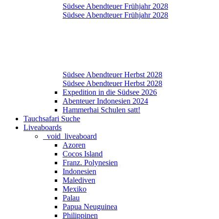
Südsee Abendteuer Frühjahr 2028
Südsee Abendteuer Frühjahr 2028
Südsee Abendteuer Herbst 2028
Südsee Abendteuer Herbst 2028
Expedition in die Südsee 2026
Abenteuer Indonesien 2024
Hammerhai Schulen satt!
Tauchsafari Suche
Liveaboards
_void_liveaboard
Azoren
Cocos Island
Franz. Polynesien
Indonesien
Malediven
Mexiko
Palau
Papua Neuguinea
Philippinen