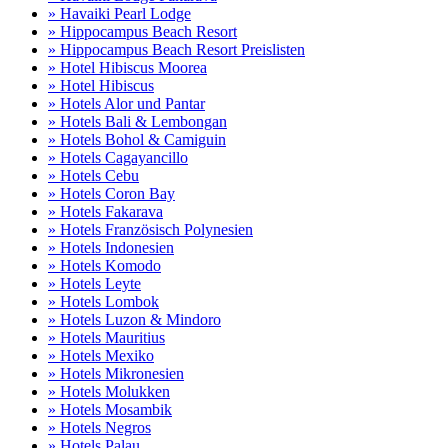
» Havaiki Pearl Lodge
» Hippocampus Beach Resort
» Hippocampus Beach Resort Preislisten
» Hotel Hibiscus Moorea
» Hotel Hibiscus
» Hotels Alor und Pantar
» Hotels Bali & Lembongan
» Hotels Bohol & Camiguin
» Hotels Cagayancillo
» Hotels Cebu
» Hotels Coron Bay
» Hotels Fakarava
» Hotels Französisch Polynesien
» Hotels Indonesien
» Hotels Komodo
» Hotels Leyte
» Hotels Lombok
» Hotels Luzon & Mindoro
» Hotels Mauritius
» Hotels Mexiko
» Hotels Mikronesien
» Hotels Molukken
» Hotels Mosambik
» Hotels Negros
» Hotels Palau