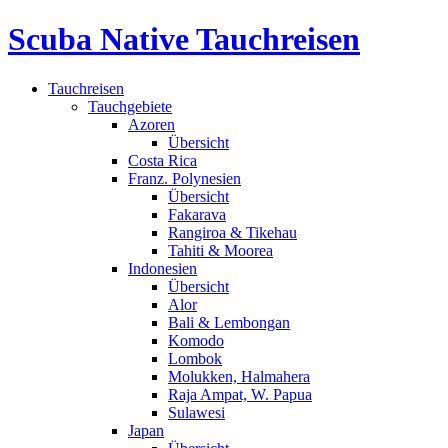
Scuba Native Tauchreisen
Tauchreisen
Tauchgebiete
Azoren
Übersicht
Costa Rica
Franz. Polynesien
Übersicht
Fakarava
Rangiroa & Tikehau
Tahiti & Moorea
Indonesien
Übersicht
Alor
Bali & Lembongan
Komodo
Lombok
Molukken, Halmahera
Raja Ampat, W. Papua
Sulawesi
Japan