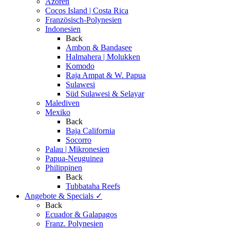
Azoren
Cocos Island | Costa Rica
Französisch-Polynesien
Indonesien
Back
Ambon & Bandasee
Halmahera | Molukken
Komodo
Raja Ampat & W. Papua
Sulawesi
Süd Sulawesi & Selayar
Malediven
Mexiko
Back
Baja California
Socorro
Palau | Mikronesien
Papua-Neuguinea
Philippinen
Back
Tubbataha Reefs
Angebote & Specials
✓
Back
Ecuador & Galapagos
Franz. Polynesien