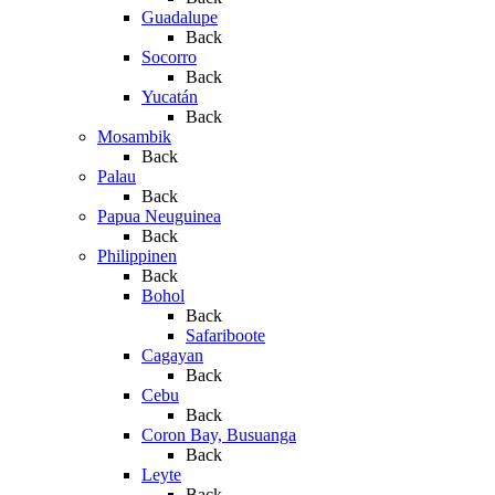
Guadalupe
Back
Socorro
Back
Yucatán
Back
Mosambik
Back
Palau
Back
Papua Neuguinea
Back
Philippinen
Back
Bohol
Back
Safariboote
Cagayan
Back
Cebu
Back
Coron Bay, Busuanga
Back
Leyte
Back