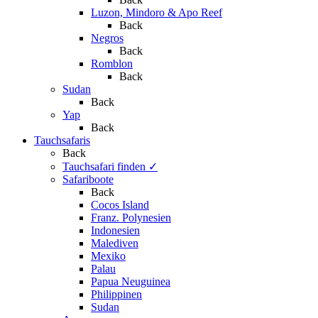
Luzon, Mindoro & Apo Reef
Back
Negros
Back
Romblon
Back
Sudan
Back
Yap
Back
Tauchsafaris
Back
Tauchsafari finden
✓
Safariboote
Back
Cocos Island
Franz. Polynesien
Indonesien
Malediven
Mexiko
Palau
Papua Neuguinea
Philippinen
Sudan