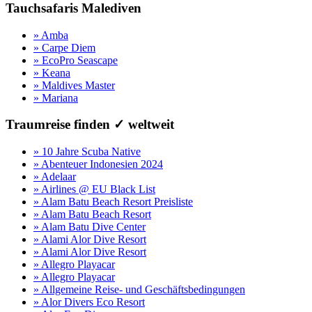
Tauchsafaris Malediven
» Amba
» Carpe Diem
» EcoPro Seascape
» Keana
» Maldives Master
» Mariana
Traumreise finden ✓ weltweit
» 10 Jahre Scuba Native
» Abenteuer Indonesien 2024
» Adelaar
» Airlines @ EU Black List
» Alam Batu Beach Resort Preisliste
» Alam Batu Beach Resort
» Alam Batu Dive Center
» Alami Alor Dive Resort
» Alami Alor Dive Resort
» Allegro Playacar
» Allegro Playacar
» Allgemeine Reise- und Geschäftsbedingungen
» Alor Divers Eco Resort