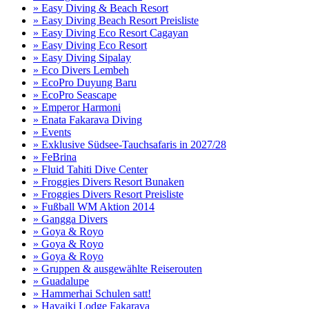
» Easy Diving & Beach Resort
» Easy Diving Beach Resort Preisliste
» Easy Diving Eco Resort Cagayan
» Easy Diving Eco Resort
» Easy Diving Sipalay
» Eco Divers Lembeh
» EcoPro Duyung Baru
» EcoPro Seascape
» Emperor Harmoni
» Enata Fakarava Diving
» Events
» Exklusive Südsee-Tauchsafaris in 2027/28
» FeBrina
» Fluid Tahiti Dive Center
» Froggies Divers Resort Bunaken
» Froggies Divers Resort Preisliste
» Fußball WM Aktion 2014
» Gangga Divers
» Goya & Royo
» Goya & Royo
» Goya & Royo
» Gruppen & ausgewählte Reiserouten
» Guadalupe
» Hammerhai Schulen satt!
» Havaiki Lodge Fakarava