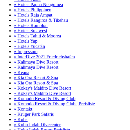
» Hotels Papua Neuguinea
» Hotels Philippinen
» Hotels Raja Ampat
» Hotels Rangiroa & Tikehau
» Hotels Romblon
» Hotels Sulawesi
» Hotels Tahiti & Moorea
» Hotels Yap
» Hotels Yucatán
» Impressum
» InterDive 2021 Friedrichshafen
» Kalimaya Dive Resort
» Kalimaya Dive Resort
» Keana
» Kia Ora Resort & Spa
» Kia Ora Resort & Spa
» Kokay's Maldito Dive Resort
» Kokay's Maldito Dive Resort
» Komodo Resort & Diving Club
» Komodo Resort & Diving Club | Preisliste
» Kontakt
» Krüger Park Safaris
» Kuba
» Kubu Indah Divecenter
» Kubu Indah Resort Preisliste