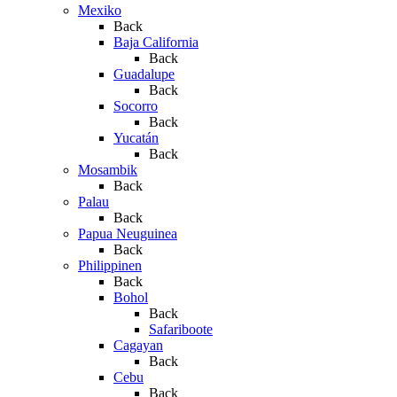
Mexiko
Back
Baja California
Back
Guadalupe
Back
Socorro
Back
Yucatán
Back
Mosambik
Back
Palau
Back
Papua Neuguinea
Back
Philippinen
Back
Bohol
Back
Safariboote
Cagayan
Back
Cebu
Back