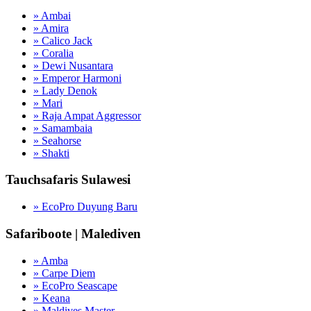
» Ambai
» Amira
» Calico Jack
» Coralia
» Dewi Nusantara
» Emperor Harmoni
» Lady Denok
» Mari
» Raja Ampat Aggressor
» Samambaia
» Seahorse
» Shakti
Tauchsafaris Sulawesi
» EcoPro Duyung Baru
Safariboote | Malediven
» Amba
» Carpe Diem
» EcoPro Seascape
» Keana
» Maldives Master