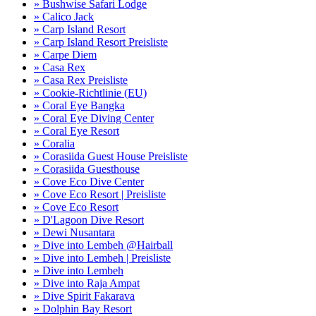
» Bushwise Safari Lodge
» Calico Jack
» Carp Island Resort
» Carp Island Resort Preisliste
» Carpe Diem
» Casa Rex
» Casa Rex Preisliste
» Cookie-Richtlinie (EU)
» Coral Eye Bangka
» Coral Eye Diving Center
» Coral Eye Resort
» Coralia
» Corasiida Guest House Preisliste
» Corasiida Guesthouse
» Cove Eco Dive Center
» Cove Eco Resort | Preisliste
» Cove Eco Resort
» D'Lagoon Dive Resort
» Dewi Nusantara
» Dive into Lembeh @Hairball
» Dive into Lembeh | Preisliste
» Dive into Lembeh
» Dive into Raja Ampat
» Dive Spirit Fakarava
» Dolphin Bay Resort