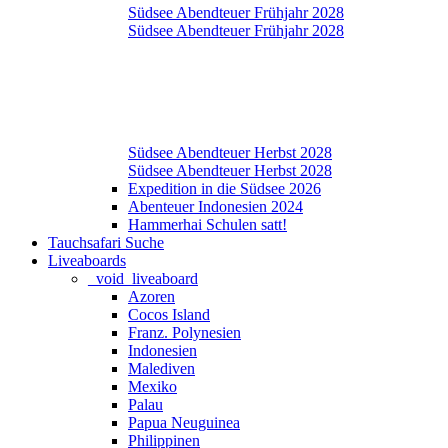
Südsee Abendteuer Frühjahr 2028
Südsee Abendteuer Frühjahr 2028
Südsee Abendteuer Herbst 2028
Südsee Abendteuer Herbst 2028
Expedition in die Südsee 2026
Abenteuer Indonesien 2024
Hammerhai Schulen satt!
Tauchsafari Suche
Liveaboards
_void_liveaboard
Azoren
Cocos Island
Franz. Polynesien
Indonesien
Malediven
Mexiko
Palau
Papua Neuguinea
Philippinen