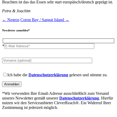
Beachten ist das das Essen sehr start europäisch/deutsch geprägt ist.
Petra & Joachim
←
Negros
Coron Bay / Sangat Island
→
Newsletter anmelden*
*
Please
leave
this
field
Please
empty.
leave
Ich habe die
Datenschutzerklärung
gelesen und stimme zu.
this
field
empty.
*Wir verwenden Ihre Email-Adresse ausschließlich zum Versand
unseres Newsletter gemäß unserer
Datenschutzerklärung
. Hierfür
nutzen wir den Serviceanbieter CleverReach®. Ein Widerruf Ihrer
Zustimmung ist jederzeit möglich.