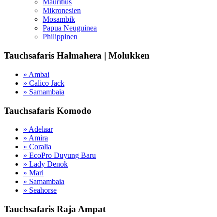
Mauritius
Mikronesien
Mosambik
Papua Neuguinea
Philippinen
Tauchsafaris Halmahera | Molukken
» Ambai
» Calico Jack
» Samambaia
Tauchsafaris Komodo
» Adelaar
» Amira
» Coralia
» EcoPro Duyung Baru
» Lady Denok
» Mari
» Samambaia
» Seahorse
Tauchsafaris Raja Ampat