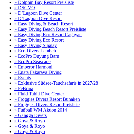
» Dolphin Bay Resort Preisliste
» DSGVO
» D’Lagoon Dive Center
» D’Lagoon Dive Resort
» Easy Diving & Beach Resort
» Easy Diving Beach Resort Preisliste
» Easy Diving Eco Resort Cagayan
» Easy Diving Eco Resort
» Easy Diving Sipalay
» Eco Divers Lembeh
» EcoPro Duyung Baru
» EcoPro Seascape
» Emperor Harmoni
» Enata Fakarava Diving
» Events
» Exklusive Südsee-Tauchsafaris in 2027/28
» FeBrina
» Fluid Tahiti Dive Center
» Froggies Divers Resort Bunaken
» Froggies Divers Resort Preisliste
» Fußball WM Aktion 2014
» Gangga Divers
» Goya & Royo
» Goya & Royo
» Goya & Royo