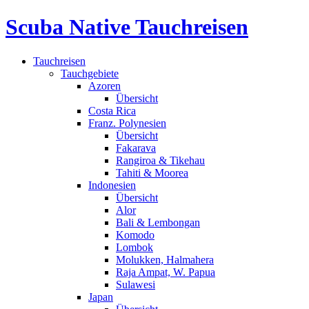
Scuba Native Tauchreisen
Tauchreisen
Tauchgebiete
Azoren
Übersicht
Costa Rica
Franz. Polynesien
Übersicht
Fakarava
Rangiroa & Tikehau
Tahiti & Moorea
Indonesien
Übersicht
Alor
Bali & Lembongan
Komodo
Lombok
Molukken, Halmahera
Raja Ampat, W. Papua
Sulawesi
Japan