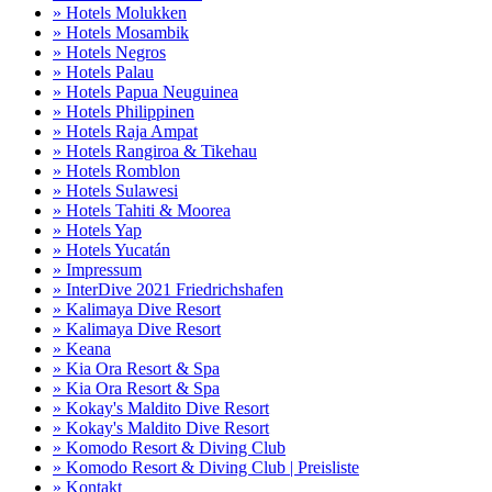
» Hotels Molukken
» Hotels Mosambik
» Hotels Negros
» Hotels Palau
» Hotels Papua Neuguinea
» Hotels Philippinen
» Hotels Raja Ampat
» Hotels Rangiroa & Tikehau
» Hotels Romblon
» Hotels Sulawesi
» Hotels Tahiti & Moorea
» Hotels Yap
» Hotels Yucatán
» Impressum
» InterDive 2021 Friedrichshafen
» Kalimaya Dive Resort
» Kalimaya Dive Resort
» Keana
» Kia Ora Resort & Spa
» Kia Ora Resort & Spa
» Kokay's Maldito Dive Resort
» Kokay's Maldito Dive Resort
» Komodo Resort & Diving Club
» Komodo Resort & Diving Club | Preisliste
» Kontakt