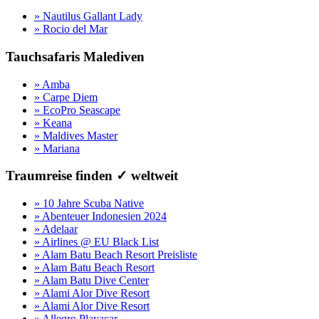
» Nautilus Gallant Lady
» Rocio del Mar
Tauchsafaris Malediven
» Amba
» Carpe Diem
» EcoPro Seascape
» Keana
» Maldives Master
» Mariana
Traumreise finden ✓ weltweit
» 10 Jahre Scuba Native
» Abenteuer Indonesien 2024
» Adelaar
» Airlines @ EU Black List
» Alam Batu Beach Resort Preisliste
» Alam Batu Beach Resort
» Alam Batu Dive Center
» Alami Alor Dive Resort
» Alami Alor Dive Resort
» Allegro Playacar