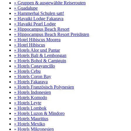
» Gruppen & ausgewählte Reiserouten
» Guadalupe
» Hammerhai Schulen satt!
» Havaiki Lodge Fakarava
» Havaiki Pearl Lodge
» Hippocampus Beach Resort
» Hippocampus Beach Resort Preislisten
» Hotel Hibiscus Moorea
» Hotel Hibiscus
» Hotels Alor und Pantar
» Hotels Bali & Lembongan
» Hotels Bohol & Camiguin
» Hotels Cagayancillo
» Hotels Cebu
» Hotels Coron Bay
» Hotels Fakarava
» Hotels Französisch Polynesien
» Hotels Indonesien
» Hotels Komodo
» Hotels Leyte
» Hotels Lombok
» Hotels Luzon & Mindoro
» Hotels Mauritius
» Hotels Mexiko
» Hotels Mikronesien