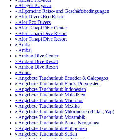
» Allegro Playacar
» Allgemeine Reise- und Geschäftsbedingungen
» Alor Divers Eco Resort
» Alor Eco Divers
» Alor Tanapi Dive Center
» Alor Tanapi Dive Resort
» Alor Tanapi Dive Resort
» Amba
» Ambai
» Ambon Dive Center
» Ambon Dive Resort
» Ambon Dive Resort
» Amira
» Angebote Tauchurlaub Ecuador & Galapagos
» Angebote Tauchurlaub Franz. Polynesien
» Angebote Tauchurlaub Indonesien
» Angebote Tauchurlaub Malediven
» Angebote Tauchurlaub Mauritius
» Angebote Tauchurlaub Mexiko
» Angebote Tauchurlaub Mikronesien (Palau, Yap)
» Angebote Tauchurlaub Mosambik
» Angebote Tauchurlaub Papua Neuguinea
» Angebote Tauchurlaub Philippinen
» Angebote Tauchurlaub Sudan