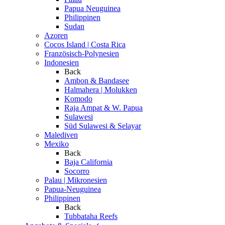
Papua Neuguinea
Philippinen
Sudan
Azoren
Cocos Island | Costa Rica
Französisch-Polynesien
Indonesien
Back
Ambon & Bandasee
Halmahera | Molukken
Komodo
Raja Ampat & W. Papua
Sulawesi
Süd Sulawesi & Selayar
Malediven
Mexiko
Back
Baja California
Socorro
Palau | Mikronesien
Papua-Neuguinea
Philippinen
Back
Tubbataha Reefs