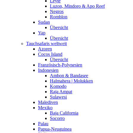
Leyte
Luzon, Mindoro & Apo Reef
Negros
Romblon
Sudan
Übersicht
Yap
Übersicht
Tauchsafaris weltweit
Azoren
Cocos Island
Übersicht
Französisch-Polynesien
Indonesien
Ambon & Bandasee
Halmahera | Molukken
Komodo
Raja Ampat
Sulawesi
Malediven
Mexiko
Baja California
Socorro
Palau
Papua-Neuguinea