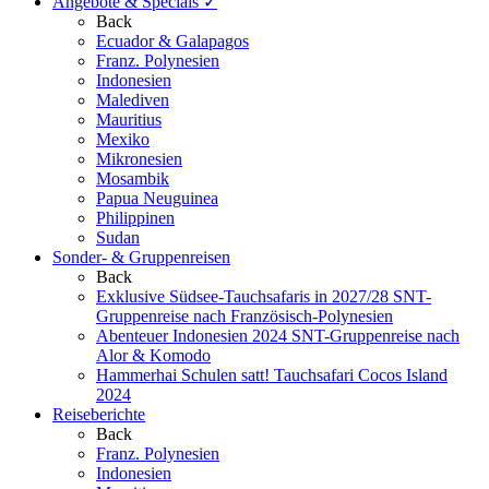
Angebote & Specials
✓
Back
Ecuador & Galapagos
Franz. Polynesien
Indonesien
Malediven
Mauritius
Mexiko
Mikronesien
Mosambik
Papua Neuguinea
Philippinen
Sudan
Sonder- & Gruppenreisen
Back
Exklusive Südsee-Tauchsafaris in 2027/28
SNT-
Gruppenreise nach Französisch-Polynesien
Abenteuer Indonesien 2024
SNT-Gruppenreise nach
Alor & Komodo
Hammerhai Schulen satt!
Tauchsafari Cocos Island
2024
Reiseberichte
Back
Franz. Polynesien
Indonesien