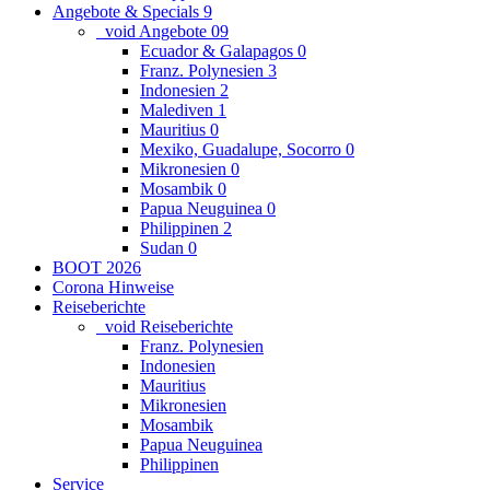
Angebote & Specials
9
_void Angebote
0
9
Ecuador & Galapagos
0
Franz. Polynesien
3
Indonesien
2
Malediven
1
Mauritius
0
Mexiko, Guadalupe, Socorro
0
Mikronesien
0
Mosambik
0
Papua Neuguinea
0
Philippinen
2
Sudan
0
BOOT 2026
Corona Hinweise
Reiseberichte
_void Reiseberichte
Franz. Polynesien
Indonesien
Mauritius
Mikronesien
Mosambik
Papua Neuguinea
Philippinen
Service