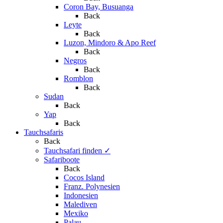
Coron Bay, Busuanga
Back
Leyte
Back
Luzon, Mindoro & Apo Reef
Back
Negros
Back
Romblon
Back
Sudan
Back
Yap
Back
Tauchsafaris
Back
Tauchsafari finden
✓
Safariboote
Back
Cocos Island
Franz. Polynesien
Indonesien
Malediven
Mexiko
Palau