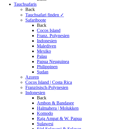
Tauchsafaris
Back
Tauchsafari finden
✓
Safariboote
Back
Cocos Island
Franz. Polynesien
Indonesien
Malediven
Mexiko
Palau
Papua Neuguinea
Philippinen
Sudan
Azoren
Cocos Island | Costa Rica
Französisch-Polynesien
Indonesien
Back
Ambon & Bandasee
Halmahera | Molukken
Komodo
Raja Ampat & W. Papua
Sulawesi
Süd Sulawesi & Selayar