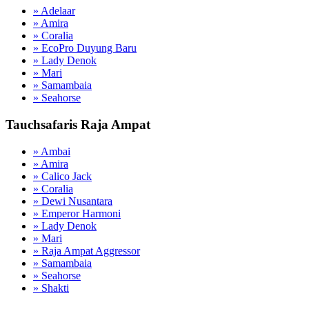
» Adelaar
» Amira
» Coralia
» EcoPro Duyung Baru
» Lady Denok
» Mari
» Samambaia
» Seahorse
Tauchsafaris Raja Ampat
» Ambai
» Amira
» Calico Jack
» Coralia
» Dewi Nusantara
» Emperor Harmoni
» Lady Denok
» Mari
» Raja Ampat Aggressor
» Samambaia
» Seahorse
» Shakti