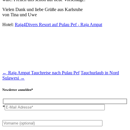
Vielen Dank und liebe Grüße aus Karlsruhe
von Tina und Uwe
Hotel:
Raja4Divers Resort auf Pulau Pef - Raja Ampat
←
Raja Ampat Tauchreise nach Pulau Pef
Tauchurlaub in Nord
Sulawesi
→
Newsletter anmelden*
*
Please
leave
this