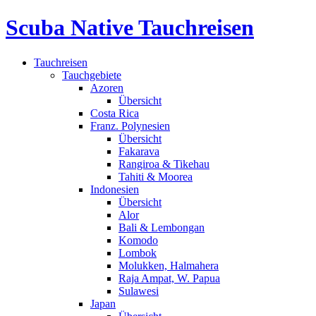
Scuba Native Tauchreisen
Tauchreisen
Tauchgebiete
Azoren
Übersicht
Costa Rica
Franz. Polynesien
Übersicht
Fakarava
Rangiroa & Tikehau
Tahiti & Moorea
Indonesien
Übersicht
Alor
Bali & Lembongan
Komodo
Lombok
Molukken, Halmahera
Raja Ampat, W. Papua
Sulawesi
Japan