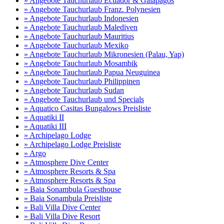
» Angebote Tauchurlaub Ecuador & Galapagos
» Angebote Tauchurlaub Franz. Polynesien
» Angebote Tauchurlaub Indonesien
» Angebote Tauchurlaub Malediven
» Angebote Tauchurlaub Mauritius
» Angebote Tauchurlaub Mexiko
» Angebote Tauchurlaub Mikronesien (Palau, Yap)
» Angebote Tauchurlaub Mosambik
» Angebote Tauchurlaub Papua Neuguinea
» Angebote Tauchurlaub Philippinen
» Angebote Tauchurlaub Sudan
» Angebote Tauchurlaub und Specials
» Aquatico Casitas Bungalows Preisliste
» Aquatiki II
» Aquatiki III
» Archipelago Lodge
» Archipelago Lodge Preisliste
» Argo
» Atmosphere Dive Center
» Atmosphere Resorts & Spa
» Atmosphere Resorts & Spa
» Baia Sonambula Guesthouse
» Baia Sonambula Preisliste
» Bali Villa Dive Center
» Bali Villa Dive Resort