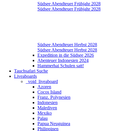
Südsee Abendteuer Frühjahr 2028
Südsee Abendteuer Frühjahr 2028
Südsee Abendteuer Herbst 2028
Südsee Abendteuer Herbst 2028
Expedition in die Südsee 2026
Abenteuer Indonesien 2024
Hammerhai Schulen satt!
Tauchsafari Suche
Liveaboards
_void_liveaboard
Azoren
Cocos Island
Franz. Polynesien
Indonesien
Malediven
Mexiko
Palau
Papua Neuguinea
Philippinen