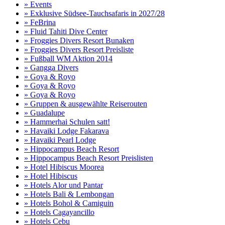
» Events
» Exklusive Südsee-Tauchsafaris in 2027/28
» FeBrina
» Fluid Tahiti Dive Center
» Froggies Divers Resort Bunaken
» Froggies Divers Resort Preisliste
» Fußball WM Aktion 2014
» Gangga Divers
» Goya & Royo
» Goya & Royo
» Goya & Royo
» Gruppen & ausgewählte Reiserouten
» Guadalupe
» Hammerhai Schulen satt!
» Havaiki Lodge Fakarava
» Havaiki Pearl Lodge
» Hippocampus Beach Resort
» Hippocampus Beach Resort Preislisten
» Hotel Hibiscus Moorea
» Hotel Hibiscus
» Hotels Alor und Pantar
» Hotels Bali & Lembongan
» Hotels Bohol & Camiguin
» Hotels Cagayancillo
» Hotels Cebu