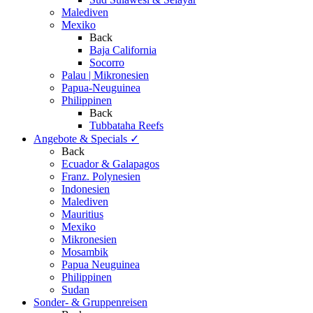
Malediven
Mexiko
Back
Baja California
Socorro
Palau | Mikronesien
Papua-Neuguinea
Philippinen
Back
Tubbataha Reefs
Angebote & Specials
✓
Back
Ecuador & Galapagos
Franz. Polynesien
Indonesien
Malediven
Mauritius
Mexiko
Mikronesien
Mosambik
Papua Neuguinea
Philippinen
Sudan
Sonder- & Gruppenreisen