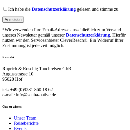
field
Please
empty.
leave
Ich habe die
Datenschutzerklärung
gelesen und stimme zu.
this
field
empty.
*Wir verwenden Ihre Email-Adresse ausschließlich zum Versand
unseres Newsletter gemäß unserer
Datenschutzerklärung
. Hierfür
nutzen wir den Serviceanbieter CleverReach®. Ein Widerruf Ihrer
Zustimmung ist jederzeit möglich.
Kontakt
Ruprich & Roschig Tauchreisen GbR
Auguststrasse 10
95028 Hof
tel.: +49 (0)9281 860 18 62
e-mail: info@scuba-native.de
Gut zu wissen
Unser Team
Reiseberichte
Events