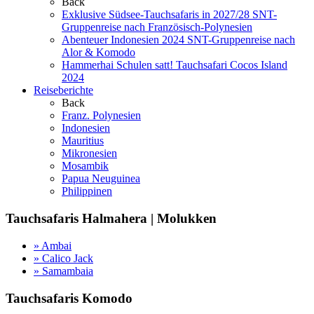
Back
Exklusive Südsee-Tauchsafaris in 2027/28
SNT-
Gruppenreise nach Französisch-Polynesien
Abenteuer Indonesien 2024
SNT-Gruppenreise nach
Alor & Komodo
Hammerhai Schulen satt!
Tauchsafari Cocos Island
2024
Reiseberichte
Back
Franz. Polynesien
Indonesien
Mauritius
Mikronesien
Mosambik
Papua Neuguinea
Philippinen
Tauchsafaris Halmahera | Molukken
» Ambai
» Calico Jack
» Samambaia
Tauchsafaris Komodo