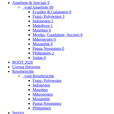
Angebote & Specials
9
_void Angebote
0
9
Ecuador & Galapagos
0
Franz. Polynesien
3
Indonesien
2
Malediven
1
Mauritius
0
Mexiko, Guadalupe, Socorro
0
Mikronesien
0
Mosambik
0
Papua Neuguinea
0
Philippinen
2
Sudan
0
BOOT 2026
Corona Hinweise
Reiseberichte
_void Reiseberichte
Franz. Polynesien
Indonesien
Mauritius
Mikronesien
Mosambik
Papua Neuguinea
Philippinen
Service