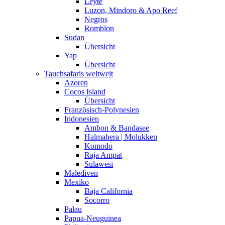
Leyte
Luzon, Mindoro & Apo Reef
Negros
Romblon
Sudan
Übersicht
Yap
Übersicht
Tauchsafaris weltweit
Azoren
Cocos Island
Übersicht
Französisch-Polynesien
Indonesien
Ambon & Bandasee
Halmahera | Molukken
Komodo
Raja Ampat
Sulawesi
Malediven
Mexiko
Baja California
Socorro
Palau
Papua-Neuguinea