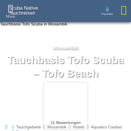
Scuba Native
0
Tauchreisen
Mosambik
Tauchbasis Tofo Scuba
– Tofo Beach
11 Bewertungen
Tauchgebiete
Mosambik
Hotels
Aquatico Casitas