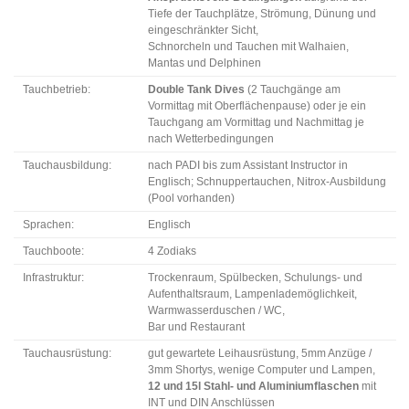
Tiefe der Tauchplätze, Strömung, Dünung und
eingeschränkter Sicht,
Schnorcheln und Tauchen mit Walhaien,
Mantas und Delphinen
Tauchbetrieb:
Double Tank Dives
(2 Tauchgänge am
Vormittag mit Oberflächenpause) oder je ein
Tauchgang am Vormittag und Nachmittag je
nach Wetterbedingungen
Tauchausbildung:
nach PADI bis zum Assistant Instructor in
Englisch; Schnuppertauchen, Nitrox-Ausbildung
(Pool vorhanden)
Sprachen:
Englisch
Tauchboote:
4 Zodiaks
Infrastruktur:
Trockenraum, Spülbecken, Schulungs- und
Aufenthaltsraum, Lampenlademöglichkeit,
Warmwasserduschen / WC,
Bar und Restaurant
Tauchausrüstung:
gut gewartete Leihausrüstung, 5mm Anzüge /
3mm Shortys, wenige Computer und Lampen,
12 und 15l Stahl- und Aluminiumflaschen
mit
INT und DIN Anschlüssen