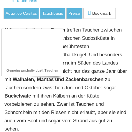
Tauchbasis
Aquatico Casitas
Tauchbasis
Preise
Mitten im
Indischen Ozean
treffen Taucher zwischen
Madagaskar und der afrikanischen Südostküste in
Mosambik auf eine der unberührtesten
Unterwasserwelten der Südhalbkugel. Und besonders
die
Riffe vor Tofo und Barra
im Süden des Landes
sind der perfekte Ort, um nicht nur das ganze Jahr über
Gemeinsam.Individuell.Tauchen
mit
Walhaien, Mantas und Zackenbarschen
zu
tauchen sondern zwischen Juni und Oktober sogar
Buckelwale
mit ihren Kälbern an der Küste
vorbeiziehen zu sehen. Zwar ist Tauchen und
Schnorcheln mit den Riesen nicht erlaubt, aber sie sind
auch vom Boot und sogar vom Strand aus gut zu
sehen.