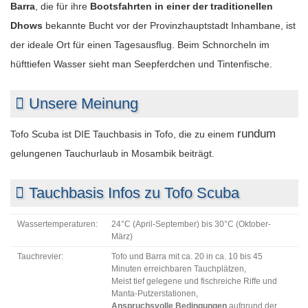
Barra
, die für ihre
Bootsfahrten in einer der traditionellen
Dhows
bekannte Bucht vor der Provinzhauptstadt Inhambane, ist
der ideale Ort für einen Tagesausflug. Beim Schnorcheln im
hüfttiefen Wasser sieht man Seepferdchen und Tintenfische.
Unsere Meinung
rundum
Tofo Scuba ist DIE Tauchbasis in Tofo, die zu einem
gelungenen Tauchurlaub in Mosambik beiträgt.
Tauchbasis Infos zu Tofo Scuba
Wassertemperaturen:
24°C (April-September) bis 30°C (Oktober-
März)
Tauchrevier:
Tofo und Barra mit ca. 20 in ca. 10 bis 45
Minuten erreichbaren Tauchplätzen,
Meist tief gelegene und fischreiche Riffe und
Manta-Putzerstationen,
Anspruchsvolle Bedingungen
aufgrund der