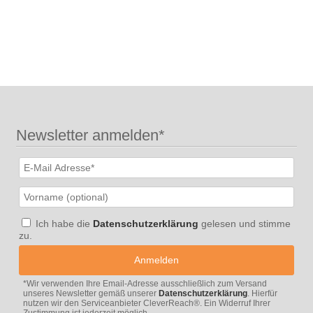
Newsletter anmelden*
Please
leave
this
field
Please
Ich habe die
Datenschutzerklärung
gelesen und stimme
empty.
leave
zu.
this
field
empty.
*Wir verwenden Ihre Email-Adresse ausschließlich zum Versand
unseres Newsletter gemäß unserer
Datenschutzerklärung
. Hierfür
nutzen wir den Serviceanbieter CleverReach®. Ein Widerruf Ihrer